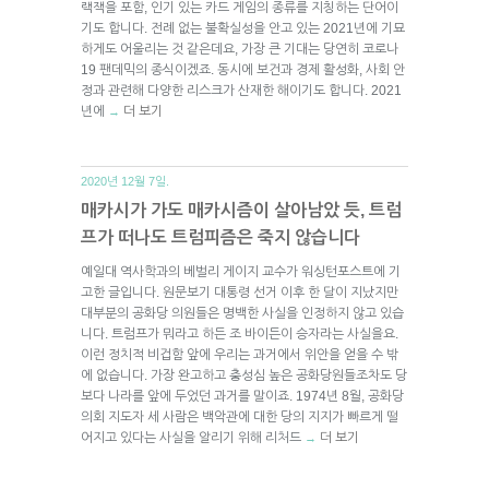
랙잭을 포함, 인기 있는 카드 게임의 종류를 지칭하는 단어이
기도 합니다. 전례 없는 불확실성을 안고 있는 2021년에 기묘
하게도 어울리는 것 같은데요, 가장 큰 기대는 당연히 코로나
19 팬데믹의 종식이겠죠. 동시에 보건과 경제 활성화, 사회 안
정과 관련해 다양한 리스크가 산재한 해이기도 합니다. 2021
년에
더 보기
→
2020년 12월 7일.
매카시가 가도 매카시즘이 살아남았 듯, 트럼
프가 떠나도 트럼피즘은 죽지 않습니다
예일대 역사학과의 베벌리 게이지 교수가 워싱턴포스트에 기
고한 글입니다. 원문보기 대통령 선거 이후 한 달이 지났지만
대부분의 공화당 의원들은 명백한 사실을 인정하지 않고 있습
니다. 트럼프가 뭐라고 하든 조 바이든이 승자라는 사실을요.
이런 정치적 비겁함 앞에 우리는 과거에서 위안을 얻을 수 밖
에 없습니다. 가장 완고하고 충성심 높은 공화당원들조차도 당
보다 나라를 앞에 두었던 과거를 말이죠. 1974년 8월, 공화당
의회 지도자 세 사람은 백악관에 대한 당의 지지가 빠르게 떨
어지고 있다는 사실을 알리기 위해 리처드
더 보기
→