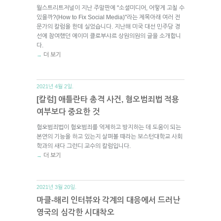
월스트리트저널이 지난 주말판에 "소셜미디어, 어떻게 고칠 수
있을까?(How to Fix Social Media)"라는 제목아래 여러 전
문가의 칼럼을 한데 실었습니다. 지난해 미국 대선 민주당 경
선에 참여했던 에이미 클로부샤르 상원의원의 글을 소개합니
다.
더 보기
→
2021년 4월 2일.
[칼럼] 애틀란타 총격 사건, 혐오범죄법 적용
여부보다 중요한 것
혐오범죄법이 혐오범죄를 억제하고 방지하는 데 도움이 되는
본연의 기능을 하고 있는지 살펴볼 때라는 보스턴대학교 사회
학과의 새다 그런디 교수의 칼럼입니다.
더 보기
→
2021년 3월 20일.
마클-해리 인터뷰와 각계의 대응에서 드러난
영국의 심각한 시대착오