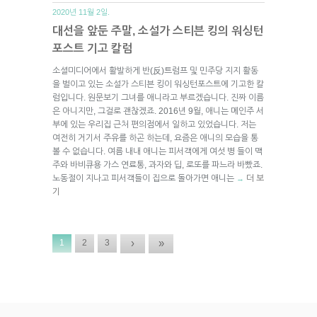
2020년 11월 2일.
대선을 앞둔 주말, 소설가 스티븐 킹의 워싱턴
포스트 기고 칼럼
소셜미디어에서 활발하게 반(反)트럼프 및 민주당 지지 활동
을 벌이고 있는 소설가 스티븐 킹이 워싱턴포스트에 기고한 칼
럼입니다. 원문보기 그녀를 애니라고 부르겠습니다. 진짜 이름
은 아니지만, 그걸로 괜찮겠죠. 2016년 9월, 애니는 메인주 서
부에 있는 우리집 근처 편의점에서 일하고 있었습니다. 저는
여전히 거기서 주유를 하곤 하는데, 요즘은 애니의 모습을 통
볼 수 없습니다. 여름 내내 애니는 피서객에게 여섯 병 들이 맥
주와 바비큐용 가스 연료통, 과자와 딥, 로또를 파느라 바빴죠.
노동절이 지나고 피서객들이 집으로 돌아가면 애니는
더 보
→
기
›
»
1
2
3