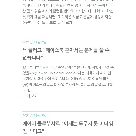
습니다. 이번 기회에 미뤄뒀던 책을 읽고 난 뒤 그 덕분에 더 인
상 깊게 읽은 저자의 칼럼을 번역해 소개합니다. 대학교 1학년
첫 학기 때를 떠올리면, 그 기억은 지금도 온몸에 생생히 되살
아난다. 나는 늘 극도로
더 보기
→
2021년 11월 2일.
닉 클레그 “페이스북 혼자서는 문제를 풀 수
없습니다”
월스트리트저널이 지난 주말판에 "소셜미디어, 어떻게 고칠 수
있을까?(How to Fix Social Media)"라는 제목아래 여러 전
문가의 칼럼을 한데 실었습니다. 메타(Meta)로 이름을 바꾼
(구) 페이스북의 글로벌 사업 부사장 닉 클레그의 글을 소개합
니다.
더 보기
→
2021년 11월 2일.
에이미 클로부샤르 “이제는 도무지 못 미더워
진 빅테크”