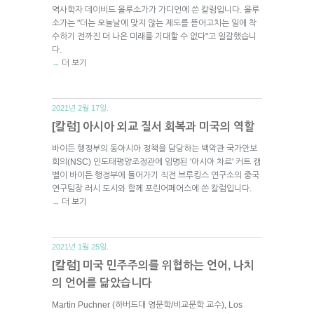
역사학자 데이비드 올루소가가 가디언에 쓴 칼럼입니다. 올루
소가는 "더는 오늘날에 맞지 않는 제도를 뜯어고치는 일에 착
수하기 전까진 더 나은 미래를 기대할 수 없다"고 일갈했습니
다.
더 보기
→
2021년 2월 17일.
[칼럼] 아시아 외교 질서 회복과 미국의 역할
바이든 행정부의 동아시아 정책을 담당하는 백악관 국가안보
회의(NSC) 인도태평양조정관에 임명된 '아시아 차르' 커트 캠
벨이 바이든 행정부에 들어가기 직전 브루킹스 연구소의 중국
연구팀장 러시 도시와 함께 포린어페어스에 쓴 칼럼입니다.
더 보기
→
2021년 1월 25일.
[칼럼] 미국 민주주의를 위협하는 언어, 나치
의 언어를 닮았습니다
Martin Puchner (하버드대 영문학/비교문학 교수), Los