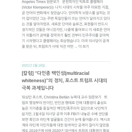
Angeles Times 원문보기 문헌학자인 빅토르 클렘페러
(Victor Klemperer)는 나치 시대의 시작을 아주 미묘한 지점,
곧 언어의 변화에서 찾았습니다. 언어학적 뉘앙스를 살피는 것
이 업이었던 그는 주변 독일인들이 쓰는 언어가 달라지고 있다
는 것을 알아차렸죠. 새로운 단어와 슬로건, 표현들이 반드시
정치적인 것들은 아니었지만, 나중에 돌아보니 이 새로운 언어
가 히틀러가 권력을 장악하기 훨씬 전부터 민주주의를 갉아먹
기 시작했다고 클렘페러는 회상했습니다. 미국 의사당이 공격
을 받은 뒤, 트럼프가 사태 직전 어떤
더 보기
→
2021년 1월 18일.
[칼럼] “다인종 백인성(multiracial
whiteness)”의 정치, 포스트 트럼프 시대의
극복 과제입니다
워싱턴 포스트, Christina Beltán 뉴욕대 교수 원문보기 트
럼프 행정부의 반이민, 반민권 행태로 인해 대통령의 충성도
높은 지지층을 동질적인 백인민족주의자 집단으로 낙인찍기
쉽지만, 1월 6일 의사당 공격 이후 FBI가 내놓은 수배 전단을
보면 흑인과 라틴계 얼굴들도 간간이 눈에 들어옵니다. 멕시코
계와 라틴계 이민자들에 대한 원색적인 공격이 끊이지 않았음
에도 2016년에 비해 2020년 대선에서 트럼프 대통령이 확보