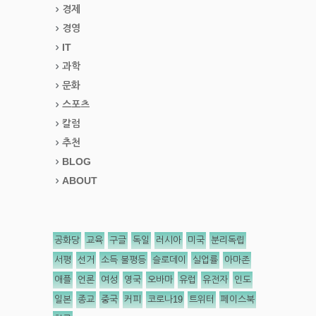
경제
경영
IT
과학
문화
스포츠
칼럼
추천
BLOG
ABOUT
공화당
교육
구글
독일
러시아
미국
분리독립
서평
선거
소득 불평등
슬로데이
실업률
아마존
애플
언론
여성
영국
오바마
유럽
유전자
인도
일본
종교
중국
커피
코로나19
트위터
페이스북