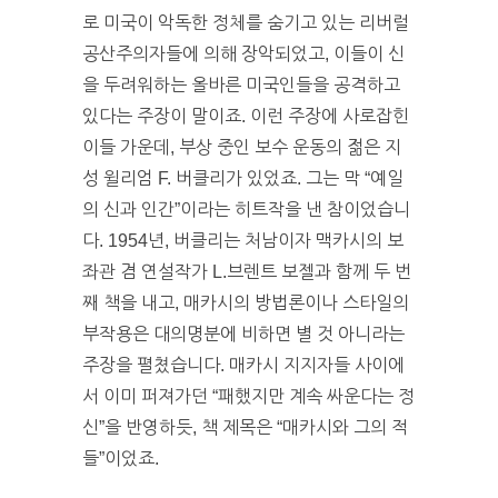
로 미국이 악독한 정체를 숨기고 있는 리버럴
공산주의자들에 의해 장악되었고, 이들이 신
을 두려워하는 올바른 미국인들을 공격하고
있다는 주장이 말이죠. 이런 주장에 사로잡힌
이들 가운데, 부상 중인 보수 운동의 젊은 지
성 윌리엄 F. 버클리가 있었죠. 그는 막 “예일
의 신과 인간”이라는 히트작을 낸 참이었습니
다. 1954년, 버클리는 처남이자 맥카시의 보
좌관 겸 연설작가 L.브렌트 보젤과 함께 두 번
째 책을 내고, 매카시의 방법론이나 스타일의
부작용은 대의명분에 비하면 별 것 아니라는
주장을 펼쳤습니다. 매카시 지지자들 사이에
서 이미 퍼져가던 “패했지만 계속 싸운다는 정
신”을 반영하듯, 책 제목은 “매카시와 그의 적
들”이었죠.