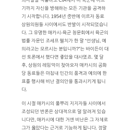
의자들을 색출하고 CIA에서 미 육군에 이르
기까지 자신을 방해하는 모든 기관을 공격하
기 시작합니다. 1954년 중반에 이르자 동료
상원의원들 사이에서도 반발이 시작되었습니
다. 그 유명한 매카시-육군 청문회에서 육군의
법률 자문인 조세프 웰치가 한 말 “선생님, 예
의라고는 모르시는 분입니까?”는 바이든이 대
선 토론에서 했다면 좋았을 대사였죠. 몇 달
후, 상원의 레임덕이 찾아오자 매카시의 공화
당 동료들은 마침내 인간의 품격과 예의에 한
표를 행사해 비난 결의안을 통과시키게 됩니
다.
이 시절 매카시의 풀뿌리 지지자들 사이에서
조성되던 반론은 상대적으로 덜 알려져 있습
니다만, 매카시에 대한 거센 비난은 그 자체로
그가 옳았다는 근거로 기능하게 됩니다. 정말