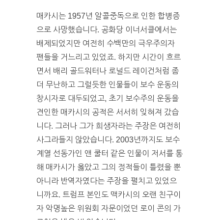
매카시는 1957년 알콜중독으로 인한 합병증
으로 사망했습니다. 공화당 이너서클에서는
배제되었지만 여전히 수백만의 극우주의자
팬들을 거느리고 있었죠. 하지만 시간이 흐르
면서 배리 골드워터나 로널드 레이건처럼 좀
더 무난하고 그럴듯한 인물들이 보수 운동의
창시자로 대두되었고, 초기 보수주의 운동을
견인한 매카시의 공적은 서서히 잊혀져 갔습
니다. 그러나 그가 희생자라는 주장은 여전히
사그라들지 않았습니다. 2003년까지도 보수
계열 선동가인 앤 쿨터 같은 인물이 저서를 통
해 매카시가 옳았고 그의 정적들이 틀렸을 뿐
아니라 반역자였다는 주장을 펼치고 있었으
니까요. 트럼프 본인도 맥카시의 오랜 친구이
자 악명높은 위원회 자문이었던 로이 콘의 가