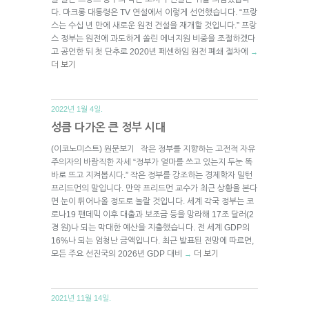
다. 마크롱 대통령은 TV 연설에서 이렇게 선언했습니다. “프랑
스는 수십 년 만에 새로운 원전 건설을 재개할 것입니다.” 프랑
스 정부는 원전에 과도하게 쏠린 에너지원 비중을 조절하겠다
고 공언한 뒤 첫 단추로 2020년 페센하임 원전 폐쇄 절차에
→
더 보기
2022년 1월 4일.
성큼 다가온 큰 정부 시대
(이코노미스트) 원문보기 작은 정부를 지향하는 고전적 자유
주의자의 바람직한 자세 “정부가 얼마를 쓰고 있는지 두눈 똑
바로 뜨고 지켜봅시다.” 작은 정부를 강조하는 경제학자 밀턴
프리드먼의 말입니다. 만약 프리드먼 교수가 최근 상황을 본다
면 눈이 튀어나올 정도로 놀랄 것입니다. 세계 각국 정부는 코
로나19 팬데믹 이후 대출과 보조금 등을 망라해 17조 달러(2
경 원)나 되는 막대한 예산을 지출했습니다. 전 세계 GDP의
16%나 되는 엄청난 금액입니다. 최근 발표된 전망에 따르면,
모든 주요 선진국의 2026년 GDP 대비
더 보기
→
2021년 11월 14일.