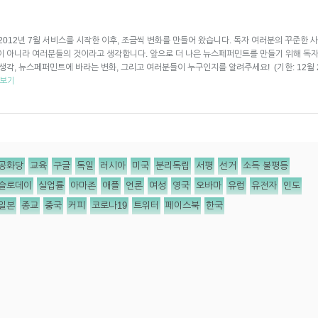
2년 7월 서비스를 시작한 이후, 조금씩 변화를 만들어 왔습니다. 독자 여러분의 꾸준한 사랑
이 아니라 여러분들의 것이라고 생각합니다. 앞으로 더 나은 뉴스페퍼민트를 만들기 위해 독자
각, 뉴스페퍼민트에 바라는 변화, 그리고 여러분들이 누구인지를 알려주세요! (기한: 12월 22일
 보기
공화당
교육
구글
독일
러시아
미국
분리독립
서평
선거
소득 불평등
슬로데이
실업률
아마존
애플
언론
여성
영국
오바마
유럽
유전자
인도
일본
종교
중국
커피
코로나19
트위터
페이스북
한국