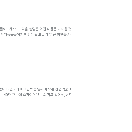
어보세요. 1. 다음 설명은 어떤 식물을 묘사한 것
은 거대동물들에게 먹히기 쉽도록 매우 큰 씨앗을 가
 – 대만에 파견나와 페퍼민트를 열씨미 보는 산업역꾼~!
– 40대 후반의 스파이더맨 – 술 먹고 싶어서, 남미