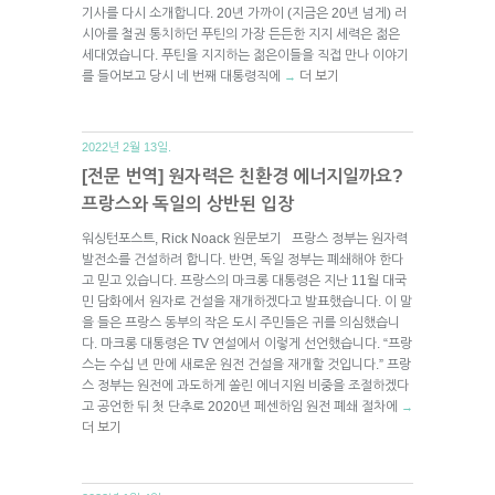
기사를 다시 소개합니다. 20년 가까이 (지금은 20년 넘게) 러
시아를 철권 통치하던 푸틴의 가장 든든한 지지 세력은 젊은
세대였습니다. 푸틴을 지지하는 젊은이들을 직접 만나 이야기
를 들어보고 당시 네 번째 대통령직에
더 보기
→
2022년 2월 13일.
[전문 번역] 원자력은 친환경 에너지일까요?
프랑스와 독일의 상반된 입장
워싱턴포스트, Rick Noack 원문보기 프랑스 정부는 원자력
발전소를 건설하려 합니다. 반면, 독일 정부는 폐쇄해야 한다
고 믿고 있습니다. 프랑스의 마크롱 대통령은 지난 11월 대국
민 담화에서 원자로 건설을 재개하겠다고 발표했습니다. 이 말
을 들은 프랑스 동부의 작은 도시 주민들은 귀를 의심했습니
다. 마크롱 대통령은 TV 연설에서 이렇게 선언했습니다. “프랑
스는 수십 년 만에 새로운 원전 건설을 재개할 것입니다.” 프랑
스 정부는 원전에 과도하게 쏠린 에너지원 비중을 조절하겠다
고 공언한 뒤 첫 단추로 2020년 페센하임 원전 폐쇄 절차에
→
더 보기