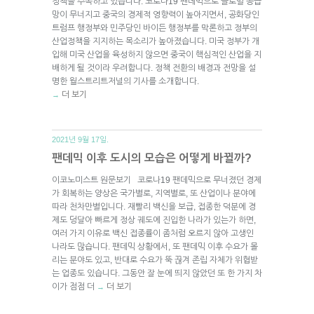
정책을 주목하고 있습니다. 코로나19 팬데믹으로 글로벌 공급
망이 무너지고 중국의 경제적 영향력이 높아지면서, 공화당인
트럼프 행정부와 민주당인 바이든 행정부를 막론하고 정부의
산업정책을 지지하는 목소리가 높아졌습니다. 미국 정부가 개
입해 미국 산업을 육성하지 않으면 중국이 핵심적인 산업을 지
배하게 될 것이라 우려합니다. 정책 전환의 배경과 전망을 설
명한 월스트리트저널의 기사를 소개합니다.
더 보기
→
2021년 9월 17일.
팬데믹 이후 도시의 모습은 어떻게 바뀔까?
이코노미스트 원문보기 코로나19 팬데믹으로 무너졌던 경제
가 회복하는 양상은 국가별로, 지역별로, 또 산업이나 분야에
따라 천차만별입니다. 재빨리 백신을 보급, 접종한 덕분에 경
제도 덩달아 빠르게 정상 궤도에 진입한 나라가 있는가 하면,
여러 가지 이유로 백신 접종률이 좀처럼 오르지 않아 고생인
나라도 많습니다. 팬데믹 상황에서, 또 팬데믹 이후 수요가 몰
리는 분야도 있고, 반대로 수요가 뚝 끊겨 존립 자체가 위협받
는 업종도 있습니다. 그동안 잘 눈에 띄지 않았던 또 한 가지 차
이가 점점 더
더 보기
→