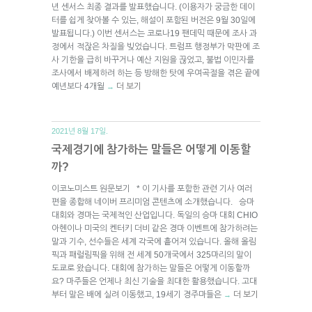
년 센서스 최종 결과를 발표했습니다. (이용자가 궁금한 데이
터를 쉽게 찾아볼 수 있는, 해설이 포함된 버전은 9월 30일에
발표됩니다.) 이번 센서스는 코로나19 팬데믹 때문에 조사 과
정에서 적잖은 차질을 빚었습니다. 트럼프 행정부가 막판에 조
사 기한을 급히 바꾸거나 예산 지원을 끊었고, 불법 이민자를
조사에서 배제하려 하는 등 방해한 탓에 우여곡절을 겪은 끝에
예년보다 4개월
더 보기
→
2021년 8월 17일.
국제경기에 참가하는 말들은 어떻게 이동할
까?
이코노미스트 원문보기 * 이 기사를 포함한 관련 기사 여러
편을 종합해 네이버 프리미엄 콘텐츠에 소개했습니다. 승마
대회와 경마는 국제적인 산업입니다. 독일의 승마 대회 CHIO
아헨이나 미국의 켄터키 더비 같은 경마 이벤트에 참가하려는
말과 기수, 선수들은 세계 각국에 흩어져 있습니다. 올해 올림
픽과 패럴림픽을 위해 전 세계 50개국에서 325마리의 말이
도쿄로 왔습니다. 대회에 참가하는 말들은 어떻게 이동할까
요? 마주들은 언제나 최신 기술을 최대한 활용했습니다. 고대
부터 말은 배에 실려 이동했고, 19세기 경주마들은
더 보기
→