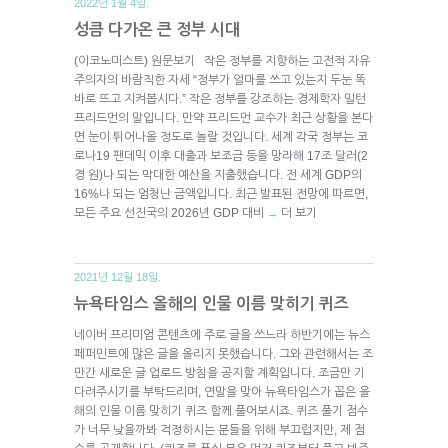
2022년 1월 4일.
성큼 다가온 큰 정부 시대
(이코노미스트) 원문보기 작은 정부를 지향하는 고전적 자유
주의자의 바람직한 자세 “정부가 얼마를 쓰고 있는지 두눈 똑
바로 뜨고 지켜봅시다.” 작은 정부를 강조하는 경제학자 밀턴
프리드먼의 말입니다. 만약 프리드먼 교수가 최근 상황을 본다
면 눈이 튀어나올 정도로 놀랄 것입니다. 세계 각국 정부는 코
로나19 팬데믹 이후 대출과 보조금 등을 망라해 17조 달러(2
경 원)나 되는 막대한 예산을 지출했습니다. 전 세계 GDP의
16%나 되는 엄청난 금액입니다. 최근 발표된 전망에 따르면,
모든 주요 선진국의 2026년 GDP 대비
더 보기
→
2021년 12월 18일.
뉴욕타임스 올해의 인물 이름 맞히기 퀴즈
네이버 프리미엄 콘텐츠에 주로 글을 쓰느라 하반기에는 뉴스
페퍼민트에 많은 글을 올리지 못했습니다. 그와 관련해서는 조
만간 새로운 글 업로드 방침을 공지할 계획입니다. 조금만 기
다려주시기를 부탁드리며, 연말을 맞아 뉴욕타임스가 꼽은 올
해의 인물 이름 맞히기 퀴즈 함께 풀어보시죠. 퀴즈 풀기 점수
가 너무 낮을까봐 걱정하시는 분들을 위해 부끄럽지만, 제 점