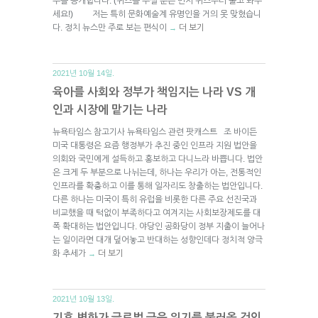
수를 공개합니다. (퀴즈를 푸실 분은 먼저 퀴즈부터 풀고 봐주
세요!) 저는 특히 문화예술계 유명인을 거의 못 맞혔습니
다. 정치 뉴스만 주로 보는 편식이
더 보기
→
2021년 10월 14일.
육아를 사회와 정부가 책임지는 나라 VS 개
인과 시장에 맡기는 나라
뉴욕타임스 참고기사 뉴욕타임스 관련 팟캐스트 조 바이든
미국 대통령은 요즘 행정부가 추진 중인 인프라 지원 법안을
의회와 국민에게 설득하고 홍보하고 다니느라 바쁩니다. 법안
은 크게 두 부분으로 나뉘는데, 하나는 우리가 아는, 전통적인
인프라를 확충하고 이를 통해 일자리도 창출하는 법안입니다.
다른 하나는 미국이 특히 유럽을 비롯한 다른 주요 선진국과
비교했을 때 턱없이 부족하다고 여겨지는 사회보장제도를 대
폭 확대하는 법안입니다. 야당인 공화당이 정부 지출이 늘어나
는 일이라면 대개 덮어놓고 반대하는 성향인데다 정치적 양극
화 추세가
더 보기
→
2021년 10월 13일.
기후 변화가 글로벌 금융 위기를 불러올 것인