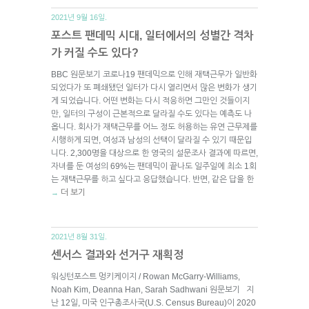
2021년 9월 16일.
포스트 팬데믹 시대, 일터에서의 성별간 격차
가 커질 수도 있다?
BBC 원문보기 코로나19 팬데믹으로 인해 재택근무가 일반화
되었다가 또 폐쇄됐던 일터가 다시 열리면서 많은 변화가 생기
게 되었습니다. 어떤 변화는 다시 적응하면 그만인 것들이지
만, 일터의 구성이 근본적으로 달라질 수도 있다는 예측도 나
옵니다. 회사가 재택근무를 어느 정도 허용하는 유연 근무제를
시행하게 되면, 여성과 남성의 선택이 달라질 수 있기 때문입
니다. 2,300명을 대상으로 한 영국의 설문조사 결과에 따르면,
자녀를 둔 여성의 69%는 팬데믹이 끝나도 일주일에 최소 1회
는 재택근무를 하고 싶다고 응답했습니다. 반면, 같은 답을 한
더 보기
→
2021년 8월 31일.
센서스 결과와 선거구 재획정
워싱턴포스트 멍키케이지 / Rowan McGarry-Williams,
Noah Kim, Deanna Han, Sarah Sadhwani 원문보기 지
난 12일, 미국 인구총조사국(U.S. Census Bureau)이 2020