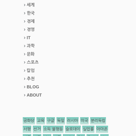
세계
한국
경제
경영
IT
과학
문화
스포츠
칼럼
추천
BLOG
ABOUT
공화당
교육
구글
독일
러시아
미국
분리독립
서평
선거
소득 불평등
슬로데이
실업률
아마존