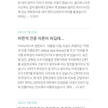
한 새끼 연어가 자라기 어려운 지경이 됐습니다. 캘리포니아주
수산부는 급히 클라매스강에서 약 200km 떨어진 트리니티강
에 있는 부화장으로 새끼 연어 110만여 마리를 옮겼습니다.
태어난
더 보기
→
2021년 7월 31일.
비판적 인종 이론이 뭐길래…
이코노미스트 원문보기 대통령 시절, 도널드 트럼프는 “비판
적 인종 이론(CRT, critical race theory)”을 두고 “미국을 파
괴할 유독성의 프로파간다”라고 맹비난한 바 있습니다. 최근
몇 달간, 공화당 소속 의원들은 연방의회와 주의회에서 CRT
를 공립학교에서 가르치지 못하도록 하는 법안을 발의하고 있
습니다. CRT가 무엇인지 잘 안다고 생각하는 미국인들의 다
수가 CRT를 부정적인 시각으로 보고 있습니다. CRT란 도대
체 무엇이고, 왜 미국 문화전쟁의 전장으로 떠오른 것일까요?
CRT 학파는 1970년대 대학에서 민권운동 시대의 진보가 답
보 상황이라는 인식에서 비롯되었습니다. 데릭
더 보기
→
2021년 7월 29일.