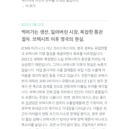
케이지에 자신의 연구를 소개한 글입니다.
더 보기
→
2021년 2월 22일.
썩어가는 생선, 잃어버린 시장, 복잡한 통관
절차. 브렉시트 이후 영국의 현실.
(CNN 비즈니스) 지난 크리스마스이브, 영국 정부는 유럽연합
과 브렉시트 이행 협정을 체결하면서 축포를 터뜨렸습니다.
2021년 새해로 예정됐던 노딜 브렉시트의 혼란을 피하는 데
성공했기 때문입니다. 그러나 브렉시트 이후의 현실은 녹록지
않습니다. 어업 종사자와 수출 업체들은 유럽 시장 수출에 어
려움을 겪으며 발만 동동 구르고 있습니다. 전문가들은 브렉시
트의 여파와 코로나바이러스 유행으로 2021년 1분기 영국 경
제가 큰 폭으로 침체할 것으로 전망하며 더블딥 우려를 제기합
니다. 브렉시트로 인해 금융 허브로서 런던의 지위가 흔들릴지
도 모른다는 주장도 나옵니다. 반면, 영국의 보리스 존슨 총리
와 집권당은 브렉시트가 영국의 수출업체들에 큰 기회이며, 자
유무역 르네상스의 계기라고 기대감을 나타냅니다. 이들은 최
근의 어려움이 변화 초기의 사소한 문제일 뿐이고, 영국 정부
의 협상 실패나 브렉시트가 빚어낸 무역 장벽 때문이 아니라고
목소리를 높입니다. 과연 누구의 말이 맞는 것일까요? 브렉시