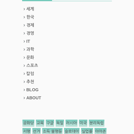
세계
한국
경제
경영
IT
과학
문화
스포츠
칼럼
추천
BLOG
ABOUT
공화당
교육
구글
독일
러시아
미국
분리독립
서평
선거
소득 불평등
슬로데이
실업률
아마존