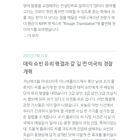
영어 발음을 교정해주는 컨설턴트로 일하다가 '엉터리 영어'를
고치는 것보다 '뜻만 통하면 이해할 수 있도록 듣는 쪽에서 귀
를 여는 편'이 더 낫다는 점을 깨달은 커뮤니케이션 전문가 헤
더 핸슨이 NPR 팟캐스트 "Rough Translation"에 출연해 한
이야기를 요약했습니다.
더 보기
→
2021년 4월 21일.
데릭 쇼빈 유죄 평결과 갈 길 먼 미국의 경찰
개혁
지난해 5월 미네소타주 미니애폴리스에서 흑인 남성 조지 플
로이드 씨를 숨지게 한 전직 경찰관 데릭 쇼빈에게 주 배심원
단이 유죄 평결을 내렸습니다. 2급 살인, 3급 살인, 2급 과실치
사 혐의에 모두 죄가 있다고 의견을 모은 겁니다. 이번 평결에
관한 기사들은 이미 많이 나왔습니다. 오늘은 이번 사건에서
우리가 간과하지 말아야 할 자명한 사실 한 가지를 상기한 짧
은 칼럼을 소개합니다. 조지 플로이드 씨 사망 사건은 사실 미
국에서 매일같이 일어나는 흔한 경찰의 과잉 진압, 폭력이었는
데, 드물게 플로이드 씨를 과도하게 진압해 살해하는 쇼빈의
모습이 동영상에 담겨 공개된 탓에 이렇게 큰 효과를 불러일으