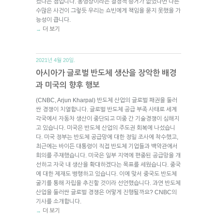
켰다는 점입니다. 동영상이라는 결정적 증거가 없었다면 다른
수많은 사건이 그렇듯 우리는 쇼빈에게 책임을 묻지 못했을 가
능성이 큽니다.
더 보기
→
2021년 4월 20일.
아시아가 글로벌 반도체 생산을 장악한 배경
과 미국의 향후 행보
(CNBC, Arjun Kharpal) 반도체 산업의 글로벌 패권을 둘러
싼 경쟁이 치열합니다. 글로벌 반도체 공급 부족 사태로 세계
각국에서 자동차 생산이 중단되고 미중 간 기술경쟁이 심해지
고 있습니다. 미국은 반도체 산업의 주도권 회복에 나섰습니
다. 미국 정부는 반도체 공급망에 대한 정밀 조사에 착수했고,
최근에는 바이든 대통령이 직접 반도체 기업들과 백악관에서
회의를 주재했습니다. 미국은 일부 지역에 편중된 공급망을 개
선하고 자국 내 생산을 확대하겠다는 목표를 세웠습니다. 중국
에 대한 제재도 병행하고 있습니다. 이에 맞서 중국도 반도체
굴기를 통해 자립을 추진할 것이라 선언했습니다. 과연 반도체
산업을 둘러싼 글로벌 경쟁은 어떻게 진행될까요? CNBC의
기사를 소개합니다.
더 보기
→