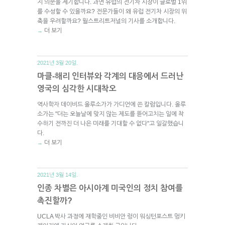
지 의문을 제기합니다. 과연 유럽의 전기차 시장이 글로벌 1위
를 수성할 수 있을까요? 전문가들이 왜 유럽 전기차 시장의 위
축을 우려할까요? 월스트리트저널의 기사를 소개합니다.
더 보기
→
2021년 3월 20일.
마클-해리 인터뷰와 각계의 대응에서 드러난
영국의 심각한 시대착오
역사학자 데이비드 올루소가가 가디언에 쓴 칼럼입니다. 올루
소가는 "더는 오늘날에 맞지 않는 제도를 뜯어고치는 일에 착
수하기 전까진 더 나은 미래를 기대할 수 없다"고 일갈했습니
다.
더 보기
→
2021년 3월 14일.
인종 차별은 아시아계 미국인의 정치 참여를
촉진할까?
UCLA 박사 과정에 재학중인 비비안 렁이 워싱턴포스트 멍키