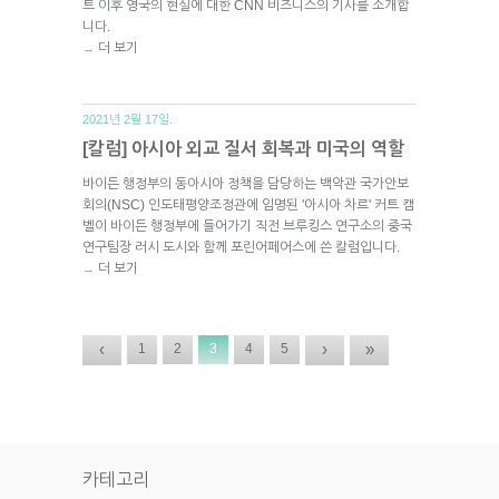
트 이후 영국의 현실에 대한 CNN 비즈니스의 기사를 소개합
니다.
더 보기
→
2021년 2월 17일.
[칼럼] 아시아 외교 질서 회복과 미국의 역할
바이든 행정부의 동아시아 정책을 담당하는 백악관 국가안보
회의(NSC) 인도태평양조정관에 임명된 '아시아 차르' 커트 캠
벨이 바이든 행정부에 들어가기 직전 브루킹스 연구소의 중국
연구팀장 러시 도시와 함께 포린어페어스에 쓴 칼럼입니다.
더 보기
→
‹
›
»
1
2
3
4
5
카테고리