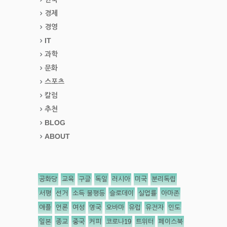
경제
경영
IT
과학
문화
스포츠
칼럼
추천
BLOG
ABOUT
공화당
교육
구글
독일
러시아
미국
분리독립
서평
선거
소득 불평등
슬로데이
실업률
아마존
애플
언론
여성
영국
오바마
유럽
유전자
인도
일본
종교
중국
커피
코로나19
트위터
페이스북