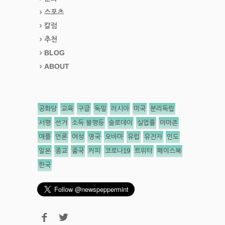
스포츠
칼럼
추천
BLOG
ABOUT
공화당
교육
구글
독일
러시아
미국
분리독립
서평
선거
소득 불평등
슬로데이
실업률
아마존
애플
언론
여성
영국
오바마
유럽
유전자
인도
일본
종교
중국
커피
코로나19
트위터
페이스북
한국