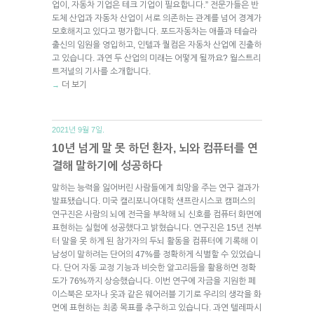
업이, 자동차 기업은 테크 기업이 필요합니다.” 전문가들은 반
도체 산업과 자동차 산업이 서로 의존하는 관계를 넘어 경계가
모호해지고 있다고 평가합니다. 포드자동차는 애플과 테슬라
출신의 임원을 영입하고, 인텔과 퀄컴은 자동차 산업에 진출하
고 있습니다. 과연 두 산업의 미래는 어떻게 될까요? 월스트리
트저널의 기사를 소개합니다.
더 보기
→
2021년 9월 7일.
10년 넘게 말 못 하던 환자, 뇌와 컴퓨터를 연
결해 말하기에 성공하다
말하는 능력을 잃어버린 사람들에게 희망을 주는 연구 결과가
발표됐습니다. 미국 캘리포니아대학 샌프란시스코 캠퍼스의
연구진은 사람의 뇌에 전극을 부착해 뇌 신호를 컴퓨터 화면에
표현하는 실험에 성공했다고 밝혔습니다. 연구진은 15년 전부
터 말을 못 하게 된 참가자의 두뇌 활동을 컴퓨터에 기록해 이
남성이 말하려는 단어의 47%를 정확하게 식별할 수 있었습니
다. 단어 자동 교정 기능과 비슷한 알고리듬을 활용하면 정확
도가 76%까지 상승했습니다. 이번 연구에 자금을 지원한 페
이스북은 모자나 옷과 같은 웨어러블 기기로 우리의 생각을 화
면에 표현하는 최종 목표를 추구하고 있습니다. 과연 텔레파시