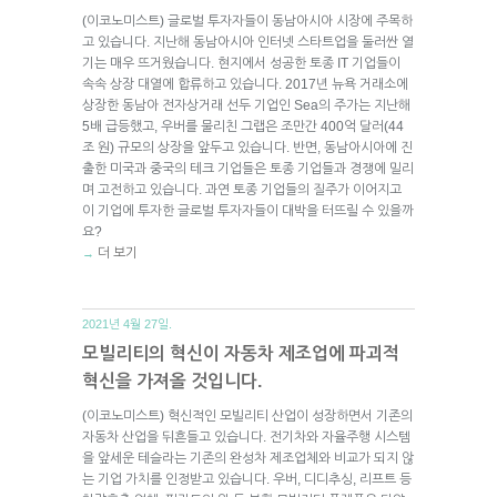
(이코노미스트) 글로벌 투자자들이 동남아시아 시장에 주목하
고 있습니다. 지난해 동남아시아 인터넷 스타트업을 둘러싼 열
기는 매우 뜨거웠습니다. 현지에서 성공한 토종 IT 기업들이
속속 상장 대열에 합류하고 있습니다. 2017년 뉴욕 거래소에
상장한 동남아 전자상거래 선두 기업인 Sea의 주가는 지난해
5배 급등했고, 우버를 물리친 그랩은 조만간 400억 달러(44
조 원) 규모의 상장을 앞두고 있습니다. 반면, 동남아시아에 진
출한 미국과 중국의 테크 기업들은 토종 기업들과 경쟁에 밀리
며 고전하고 있습니다. 과연 토종 기업들의 질주가 이어지고
이 기업에 투자한 글로벌 투자자들이 대박을 터뜨릴 수 있을까
요?
더 보기
→
2021년 4월 27일.
모빌리티의 혁신이 자동차 제조업에 파괴적
혁신을 가져올 것입니다.
(이코노미스트) 혁신적인 모빌리티 산업이 성장하면서 기존의
자동차 산업을 뒤흔들고 있습니다. 전기차와 자율주행 시스템
을 앞세운 테슬라는 기존의 완성차 제조업체와 비교가 되지 않
는 기업 가치를 인정받고 있습니다. 우버, 디디추싱, 리프트 등