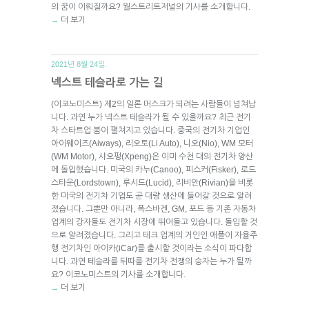
의 꿈이 이뤄질까요? 월스트리트저널의 기사를 소개합니다.
더 보기
→
2021년 8월 24일.
넥스트 테슬라로 가는 길
(이코노미스트) 제2의 일론 머스크가 되려는 사람들이 넘쳐납
니다. 과연 누가 넥스트 테슬라가 될 수 있을까요? 최근 전기
차 스타트업 붐이 펼쳐지고 있습니다. 중국의 전기차 기업인
아이웨이즈(Aiways), 리오토(Li Auto), 니오(Nio), WM 모터
(WM Motor), 샤오펑(Xpeng)은 이미 수천 대의 전기차 양산
에 돌입했습니다. 미국의 카누(Canoo), 피스커(Fisker), 로드
스타운(Lordstown), 루시드(Lucid), 리비안(Rivian)을 비롯
한 미국의 전기차 기업도 곧 대량 생산에 들어갈 것으로 알려
졌습니다. 그뿐만 아니라, 폭스바겐, GM, 포드 등 기존 자동차
업계의 강자들도 전기차 시장에 뛰어들고 있습니다. 돌입할 것
으로 알려졌습니다. 그리고 테크 업계의 거인인 애플이 자율주
행 전기차인 아이카(iCar)를 출시할 것이라는 소식이 파다합
니다. 과연 테슬라를 뒤따를 전기차 전쟁의 승자는 누가 될까
요? 이코노미스트의 기사를 소개합니다.
더 보기
→