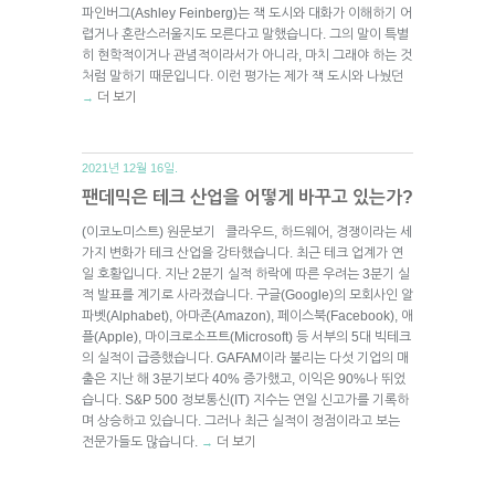
파인버그(Ashley Feinberg)는 잭 도시와 대화가 이해하기 어
렵거나 혼란스러울지도 모른다고 말했습니다. 그의 말이 특별
히 현학적이거나 관념적이라서가 아니라, 마치 그래야 하는 것
처럼 말하기 때문입니다. 이런 평가는 제가 잭 도시와 나눴던
더 보기
→
2021년 12월 16일.
팬데믹은 테크 산업을 어떻게 바꾸고 있는가?
(이코노미스트) 원문보기 클라우드, 하드웨어, 경쟁이라는 세
가지 변화가 테크 산업을 강타했습니다. 최근 테크 업계가 연
일 호황입니다. 지난 2분기 실적 하락에 따른 우려는 3분기 실
적 발표를 계기로 사라졌습니다. 구글(Google)의 모회사인 알
파벳(Alphabet), 아마존(Amazon), 페이스북(Facebook), 애
플(Apple), 마이크로소프트(Microsoft) 등 서부의 5대 빅테크
의 실적이 급증했습니다. GAFAM이라 불리는 다섯 기업의 매
출은 지난 해 3분기보다 40% 증가했고, 이익은 90%나 뛰었
습니다. S&P 500 정보통신(IT) 지수는 연일 신고가를 기록하
며 상승하고 있습니다. 그러나 최근 실적이 정점이라고 보는
전문가들도 많습니다.
더 보기
→