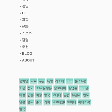
경영
IT
과학
문화
스포츠
칼럼
추천
BLOG
ABOUT
공화당
교육
구글
독일
러시아
미국
분리독립
서평
선거
소득 불평등
슬로데이
실업률
아마존
애플
언론
여성
영국
오바마
유럽
유전자
인도
일본
종교
중국
커피
코로나19
트위터
페이스북
한국