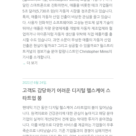
달린 스마트폰으로 진화하면서, 애플을 비롯한 테크 기업들이
5조 달러(5,730조 원)의 자동차 시장을 정조준하고 있습니다.
특히, 애플의 자동차 산업 진출이 비상한 관심을 끌고 있습니
다. 사용자 친화적인 소프트웨어와 고성능 반도체 설계 기술이
뛰어난 애플은 차량 운영체제를 개발해 자동차 제조업체와 협
업하거나 아이폰처럼 자동차 생산을 위탁해 직접 애플카를 출
시할 수도 있습니다. 과연 소문이 무성한 애플의 자동차 산업
진출은 현실이 될까요? 그리고 성공할 수 있을까요? 월스트리
트저널의 정보기술 분야 칼럼니스트인 Christopher Mims의
기사를 소개합니다.
더 보기
→
2021년 6월 24일.
고객도 감당하기 어려운 디지털 헬스케어 스
타트업 붐
팬데믹 기간 동안 디지털 헬스케어 스타트업의 붐이 일어났습
니다. 원격의료와 건강관리에 대한 관심이 높아지고 해당 분야
기업의 실적이 개선되면서 전례 없는 막대한 투자가 쏟아졌습
니다. 이를 바탕으로 다양한 서비스를 제공하는 기업들이 우후
죽순으로 나타났습니다. 기존 기업들과의 경쟁이 심해지면서