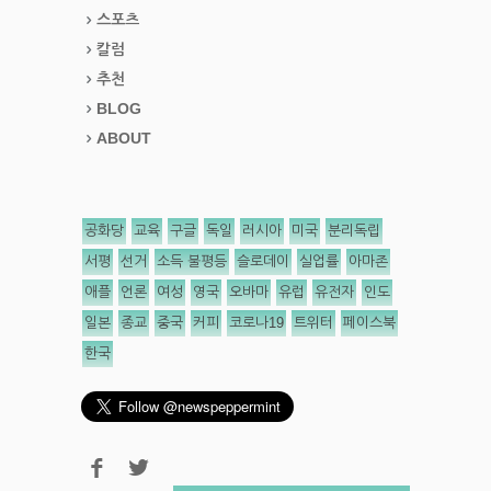
스포츠
칼럼
추천
BLOG
ABOUT
공화당
교육
구글
독일
러시아
미국
분리독립
서평
선거
소득 불평등
슬로데이
실업률
아마존
애플
언론
여성
영국
오바마
유럽
유전자
인도
일본
종교
중국
커피
코로나19
트위터
페이스북
한국