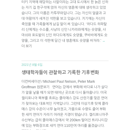
터키 지역에 해당하는 사말이라는 고대 도시에서 한 늙은 신하
는 자기 집 한구석에 앉아 자신의 영혼에 대해 생각하고 있었
습니다. 그의 이름은 카투무와입니다. 그는 자신의 얼굴과 고
대 아람어가 새겨진 석판을 보고 있습니다. 거기에는 자신이
죽었을 때 가족들에게 남길 말이 써 있습니다. ‘하다드 하파탈
리 신에게는 수소를, 사냥의 신인 니카라와에게는 숫양을, 샤
마쉬와 포도밭의 신인 하다드에게도 숫양을, 쿠바바에게도 숫
양을, 그리고 이 석판에 담긴 내 영혼에도 숫양을 바쳐라.’
→
더 보기
2021년 8월 6일.
생태학자들이 관찰하고 기록한 기후변화
더컨버세이션 / Michael Paul Nelson, Peter Mark
Groffman 원문보기 연어는 강에서 부화해 바다로 나가 살다
가 알을 낳을 때가 되면 태어난 곳으로 다시 돌아옵니다. 미국
캘리포니아 북부를 흐르는 클라매스 강도 산란기를 맞은 연어
가 찾아오는 대표적인 지역입니다. 그런데 이상기후 탓에 클라
매스 강의 수온이 너무 높아졌고, 가뭄으로 수량도 줄어 부화
한 새끼 연어가 자라기 어려운 지경이 됐습니다. 캘리포니아주
수산부는 급히 클라매스강에서 약 200km 떨어진 트리니티강
에 있는 부화장으로 새끼 연어 110만여 마리를 옮겼습니다.