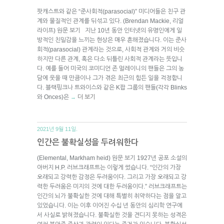
팟캐스트와 같은 “준사회적(parasocial)” 미디어들은 친구 관
계와 물질적인 관계를 뒤섞고 있다. (Brendan Mackie, 리얼
라이프) 원문 보기 지난 10년 동안 인터넷의 유명인에게 일
방적인 친밀감을 느끼는 현상은 매우 흔해졌습니다. 이는 준사
회적(parasocial) 관계라는 것으로, 사회적 관계와 거의 비슷
하지만 다른 관계, 혹은 다소 뒤틀린 사회적 관계라는 뜻입니
다. 예를 들어 미국의 코미디언 존 멀레이니의 팬들은 그의 농
담에 웃을 때 만큼이나 그가 겪은 최근의 힘든 일을 걱정합니
다. 블랙핑크나 트와이스와 같은 K팝 그룹의 팬들(각각 Blinks
와 Onces)은
더 보기
→
2021년 9월 11일.
인간은 불확실성을 두려워한다
(Elemental, Markham heid) 원문 보기 1927년 공포 소설의
아버지 H.P. 러브크래프트는 이렇게 썼습니다. “인간의 가장
오래되고 강력한 감정은 두려움이다. 그리고 가장 오래되고 강
력한 두려움은 미지의 것에 대한 두려움이다.” 러브크래프트는
인간의 뇌가 불확실한 것에 대해 특별히 취약하다는 점을 알고
있었습니다. 이는 이후 이어진 수십 년 동안의 심리학 연구에
서 사실로 밝혀졌습니다. 불확실한 것을 견디지 못하는 성격은