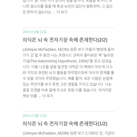
합니다. 곧, 어떤 이가 장미의 향을 맡거나, 노을을 보거나, 아
니면 종소리를 들을 때 특정 뉴런의 집단이 발화하며, 그 집단
은 변하지 않는다는
더 보기
→
2021년 8월 12일.
의식은 뇌 속 전자기장 속에 존재한다(2/2)
(Johnjoe McFadden, AEON) 원문 보기 아들이 병원에 들어
가기 전 몇 주 동안 나는 프랜시스 크릭의 흥미로운 책 “놀라운
가설(The Astonishing Hypothesis, 1994)”을 읽고 있었습
니다. 이중 나선을 공동 발견한 크릭은 이 책에서 의식적 사고
와 지각과 관련된 뇌의 활동을 파악함으로써 의식의 문제를 풀
수 있을 것이라 주장했습니다. 예를 들어, 모든 사람은 눈앞에
있는 무언가를 보지 못한 그런 경험을 가지고 있습니다. 나는
종종 안경을 바로 앞에 두고도 한참 이를 찾습니다. 어지러운
책상 위를
더 보기
→
2021년 8월 12일.
의식은 뇌 속 전자기장 속에 존재한다(1/2)
(Johnjoe McFadden, AEON) 원문 보기 2,700년 전, 지금의