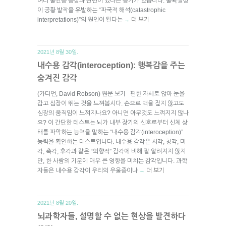
여러 불안증 증상과 관련이 있다는 증거가 있습니다. 불확실성
이 공황 발작을 유발하는 “파국적 해석(catastrophic
interpretations)”의 원인이 된다는
더 보기
→
2021년 8월 30일.
내수용 감각(interoception): 행복감을 주는
숨겨진 감각
(가디언, David Robson) 원문 보기 편한 자세로 앉아 눈을
감고 심장이 뛰는 것을 느껴봅시다. 손으로 맥을 짚지 않고도
심장의 움직임이 느껴지나요? 아니면 아무것도 느껴지지 않나
요? 이 간단한 테스트는 뇌가 내부 장기의 신호로부터 신체 상
태를 파악하는 능력을 말하는 “내수용 감각(interoception)”
능력을 확인하는 테스트입니다. 내수용 감각은 시각, 청각, 미
각, 촉각, 후각과 같은 “외향적” 감각에 비해 잘 알려지지 않지
만, 한 사람의 기분에 매우 큰 영향을 미치는 감각입니다. 과학
자들은 내수용 감각이 우리의 우울증이나
더 보기
→
2021년 8월 20일.
뇌과학자들, 설명할 수 없는 현상을 발견하다