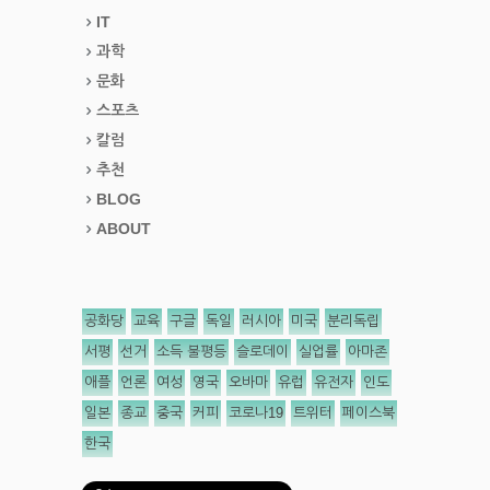
IT
과학
문화
스포츠
칼럼
추천
BLOG
ABOUT
공화당
교육
구글
독일
러시아
미국
분리독립
서평
선거
소득 불평등
슬로데이
실업률
아마존
애플
언론
여성
영국
오바마
유럽
유전자
인도
일본
종교
중국
커피
코로나19
트위터
페이스북
한국