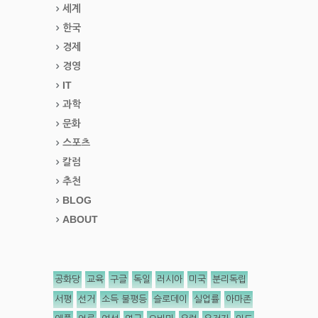
세계
한국
경제
경영
IT
과학
문화
스포츠
칼럼
추천
BLOG
ABOUT
공화당
교육
구글
독일
러시아
미국
분리독립
서평
선거
소득 불평등
슬로데이
실업률
아마존