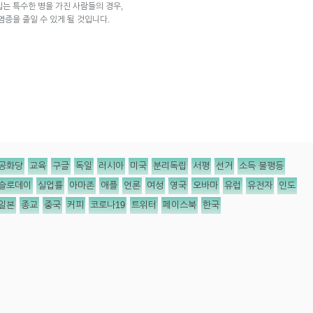
입는 특수한 병을 가진 사람들의 경우,
 염증을 줄일 수 있게 될 것입니다.
공화당
교육
구글
독일
러시아
미국
분리독립
서평
선거
소득 불평등
슬로데이
실업률
아마존
애플
언론
여성
영국
오바마
유럽
유전자
인도
일본
종교
중국
커피
코로나19
트위터
페이스북
한국