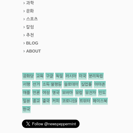
과학
문화
스포츠
칼럼
추천
BLOG
ABOUT
공화당
교육
구글
독일
러시아
미국
분리독립
서평
선거
소득 불평등
슬로데이
실업률
아마존
애플
언론
여성
영국
오바마
유럽
유전자
인도
일본
종교
중국
커피
코로나19
트위터
페이스북
한국