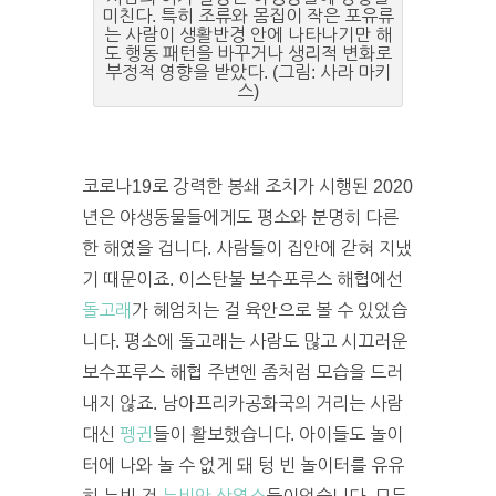
미친다. 특히 조류와 몸집이 작은 포유류
는 사람이 생활반경 안에 나타나기만 해
도 행동 패턴을 바꾸거나 생리적 변화로
부정적 영향을 받았다. (그림: 사라 마키
스)
코로나19로 강력한 봉쇄 조치가 시행된 2020
년은 야생동물들에게도 평소와 분명히 다른
한 해였을 겁니다. 사람들이 집안에 갇혀 지냈
기 때문이죠. 이스탄불 보수포루스 해협에선
돌고래
가 헤엄치는 걸 육안으로 볼 수 있었습
니다. 평소에 돌고래는 사람도 많고 시끄러운
보수포루스 해협 주변엔 좀처럼 모습을 드러
내지 않죠. 남아프리카공화국의 거리는 사람
대신
펭귄
들이 활보했습니다. 아이들도 놀이
터에 나와 놀 수 없게 돼 텅 빈 놀이터를 유유