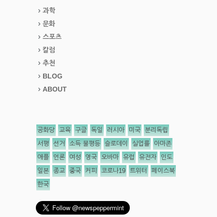
과학
문화
스포츠
칼럼
추천
BLOG
ABOUT
공화당
교육
구글
독일
러시아
미국
분리독립
서평
선거
소득 불평등
슬로데이
실업률
아마존
애플
언론
여성
영국
오바마
유럽
유전자
인도
일본
종교
중국
커피
코로나19
트위터
페이스북
한국