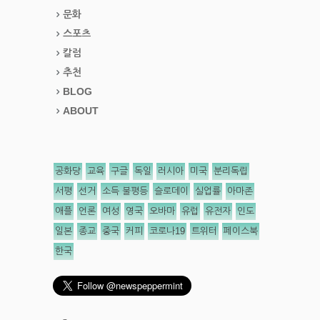
문화
스포츠
칼럼
추천
BLOG
ABOUT
공화당
교육
구글
독일
러시아
미국
분리독립
서평
선거
소득 불평등
슬로데이
실업률
아마존
애플
언론
여성
영국
오바마
유럽
유전자
인도
일본
종교
중국
커피
코로나19
트위터
페이스북
한국