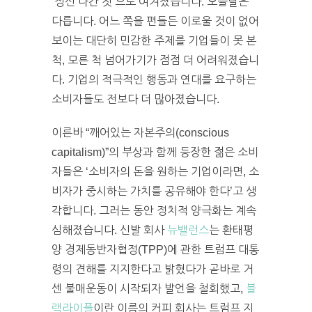
‘정신 나간 짓’으로 여겨졌습니다. 오늘날은
다릅니다. 어느 쪽을 편들든 이로울 것이 없어
보이는 대단히 민감한 주제를 기업들이 못 본
척, 모른 척 넘어가기가 점점 더 어려워졌습니
다. 기업의 적극적인 행동과 연대를 요구하는
소비자들도 전보다 더 많아졌습니다.
이른바 “깨어있는 자본주의(conscious
capitalism)”의 부상과 함께 등장한 젊은 소비
자들은 ‘소비자의 돈을 원하는 기업이라면, 소
비자가 중시하는 가치를 공유해야 한다’고 생
각합니다. 그러는 동안 정치적 양극화는 계속
심해졌습니다. 신발 회사
뉴밸런스
는 환태평
양 경제동반자협정(TPP)에 관한 트럼프 대통
령의 견해를 지지한다고 밝혔다가 곧바로 거
센 불매운동이 시작되자 발언을 철회했고,
블
랙라이플
이란 이름의 커피 회사는 트럼프 지