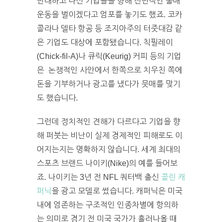
반대하고 나선 기업들을 향해 전면적인 불매
운동을 벌이겠다고 엄포를 놓기도 했죠. 코카
콜라나 델타 항공 등 조지아주의 터줏대감 같
은 기업도 대상에 포함됐습니다. 칙필레이
(Chick-fil-A)나 큐릭(Keurig) 커피 등의 기업
은 논쟁적인 사안에서 한쪽으로 치우친 쪽에
돈을 기부하거나 광고를 냈다가 뭇매를 맞기
도 했습니다.
그런데 정치적인 견해가 다르다고 기업을 향
해 퍼붓는 비난이 실제 경제적인 피해로도 이
어지는지는 명확하지 않습니다. 세계 최대의
스포츠 브랜드 나이키(Nike)의 예를 들어보
죠. 나이키는 3년 전 NFL 쿼터백 출신
콜린 캐
퍼닉
을 광고 모델로 썼습니다. 캐퍼닉은 미국
내에 엄존하는 구조적인 인종차별에 항의하
는 의미로 경기 전 미국 국가가 흘러나올 때