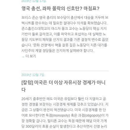
2019년 12월 17일.
영국 총선, 좌파 몰락의 신호탄? 마침표?
보리스 존슨 영국 총리의 보수당이 총선에서 대승을 거두며 브
렉시트를 완수하는 데 필요한 절대다수 의석을 확보했습니다.
존스홉킨스대학교의 야스차 뭉크 교수는 노동당의 핵심 지지
기반이 둘로 갈라졌고, 이를 파악하고 포섭하는 데 실패한 노
동당 지도부의 패착을 선거의 결과를 가른 결정적 변수로 꼽았
습니다. '문화 전쟁'에서 맥을 잘못 짚은 노동당이 치른 대가를
사민주의 계열 정당들은 진지하게 살펴봐야 합니다.
더 보기
→
2019년 12월 7일.
[칼럼] 미국은 더 이상 자유시장 경제가 아니
다
20세기 중후반만 해도 미국은 유럽보다 훨씬 더 치열하고 공
정한 경쟁을 보장하는 시장경제 체제를 갖추고 있었습니다. 지
금은 그 상황이 완전히 역전됐습니다. 미국 시장경제를 한 단
어로 묘사한다면 독점(monopoly) 혹은 과점(oligopoly)이 가
장 정확할 겁니다. 필리폰 교수는 독점 때문에 매달 미국 가계
당 300달러의 효용 손실이 발생한다고 추산하면서 진영 논리