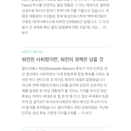
Fauci) 박사를 찬양하는 열성 팬들은 그 어느 때보다도 절박한
심정으로 박사의 한마디 한마디에 귀를 기울이고 있습니다. 트
럼프 대통령의 거짓말은 현재 워싱턴포스트의 팩트체크팀이
구축한 데이터베이스에 따르면 1만6000건 달합니다. 그 거짓
말이 전 세계로 확산 중인 감염병에 대한 것일 때, 이는
더
→
보기
2020년 3월 9일.
워런은 사퇴했지만, 워런의 정책은 남을 것
엘리자베스 워런(Elizabeth Warren) 후보가 미국 민주당 대
선 경선에서 사퇴하면서 이제 트럼프에 맞설 후보를 고르는 경
선은 버니 샌더스와 조 바이든 후보의 대결로 압축됐습니다.
지난해 한때 여론조사에서 1위를 달리며 상당히 진보적인 의
제를 앞세운 첫 여성 대통령이 될 거라는 기대를 모으던 워런
후보는 어쩌다 제대로 된 힘 한 번 못 쓰고 경선 무대에서 퇴장
하게 된 걸까요? 파이브서티에잇의 페리 베이컨 주니어 기자
의 분석을 요약했습니다. 엘리자베스 워런 상원의원은 지난해
민주당 경선 후보 가운데 지지율 1위를
더 보기
→