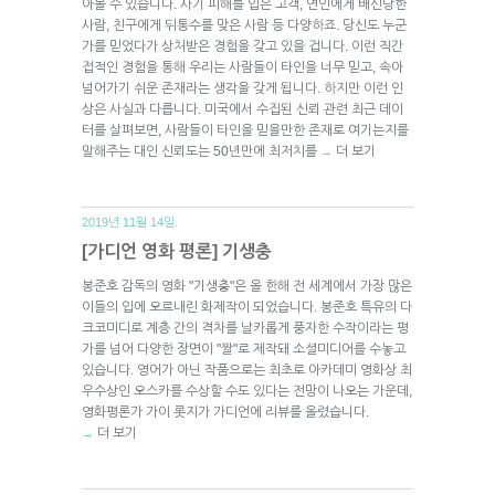
아볼 수 있습니다. 사기 피해를 입은 고객, 연인에게 배신당한
사람, 친구에게 뒤통수를 맞은 사람 등 다양하죠. 당신도 누군
가를 믿었다가 상처받은 경험을 갖고 있을 겁니다. 이런 직간
접적인 경험을 통해 우리는 사람들이 타인을 너무 믿고, 속아
넘어가기 쉬운 존재라는 생각을 갖게 됩니다. 하지만 이런 인
상은 사실과 다릅니다. 미국에서 수집된 신뢰 관련 최근 데이
터를 살펴보면, 사람들이 타인을 믿을만한 존재로 여기는지를
말해주는 대인 신뢰도는 50년만에 최저치를
더 보기
→
2019년 11월 14일.
[가디언 영화 평론] 기생충
봉준호 감독의 영화 "기생충"은 올 한해 전 세계에서 가장 많은
이들의 입에 오르내린 화제작이 되었습니다. 봉준호 특유의 다
크코미디로 계층 간의 격차를 날카롭게 풍자한 수작이라는 평
가를 넘어 다양한 장면이 "짤"로 제작돼 소셜미디어를 수놓고
있습니다. 영어가 아닌 작품으로는 최초로 아카데미 영화상 최
우수상인 오스카를 수상할 수도 있다는 전망이 나오는 가운데,
영화평론가 가이 롯지가 가디언에 리뷰를 올렸습니다.
더 보기
→