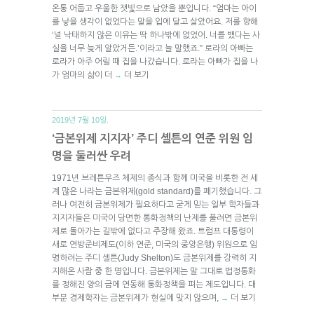
온통 어둡고 우울한 잿빛으로 남았을 뿐입니다. “엄마는 아이
를 낳을 생각이 없었다는 말을 입에 달고 살았어요. 저를 향해
‘널 낙태하지 않은 이유는 딱 하나밖에 없었어. 너를 뱄다는 사
실을 너무 늦게 알았거든.’이라고 늘 말했죠.” 로라의 아빠는
로라가 아주 어릴 때 집을 나갔습니다. 로라는 아빠가 집을 나
가 엄마의 삶이 더
더 보기
→
2019년 7월 10일.
‘금본위제 지지자’ 주디 셸튼의 연준 위원 임
명을 둘러싼 우려
1971년 브레튼우즈 체제의 종식과 함께 미국을 비롯한 전 세
계 많은 나라는 금본위제(gold standard)를 폐기했습니다. 그
러나 여전히 금본위제가 필요하다고 굳게 믿는 일부 학자들과
지지자들은 미국이 당면한 통화정책의 난제를 풀려면 금본위
제로 돌아가는 길밖에 없다고 주장해 왔죠. 트럼프 대통령이
새로 연방준비제도(이하 연준, 미국의 중앙은행) 위원으로 임
명하려는 주디 셸튼(Judy Shelton)도 금본위제를 강력히 지
지해온 사람 중 한 명입니다. 금본위제는 말 그대로 법정통화
를 정해진 양의 금에 연동해 통화정책을 펴는 제도입니다. 대
부분 경제학자는 금본위제가 현실에 맞지 않으며,
더 보기
→