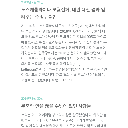
2019년 9월 21일.
노스캐롤라이나 보궐선거, 내년 대선 결과 알
려주는 수정구슬?
지난 10일 노스캐롤라이나주 9번 선거구(NC-9)에서 하원의
원 보궐 선거가 열렸습니다. 2018년 중간선거에서 공화당 마
크 해리스 후보가 민주당 댄 맥크레이디 후보를 905표 차이로
따돌렸지만, 주 선거관리위원회가 부재자 투표 집계 등에서 부
정선거 정황을 적발하고 결과를 인정하지 않아 치러진 보궐선
거였습니다. 민주당에서는 2018년 선거에도 출마했던 맥크레
이디 후보가 다시 나왔고, 공화당에서는 성소수자, 특히 성전
환자를 포용하는 ‘모두를 위한 화장실(all-gender
bathroom)’을 금지하는 법안을 발의했던 댄 비숍 주 상원의원
이 출사표를 던졌습니다. 개표 결과 비숍 후보가 50.8%의 득
표율로 승리했습니다. 이번
더 보기
→
2019년 8월 30일.
부모와 연을 끊을 수밖에 없던 사람들
로라는 여느 아이처럼 부모의 사랑을 갈구했습니다. 하지만 불
행히도 로라네 가족은 단란한 가정과는 거리가 멀었습니다. 어
릴 적 기억의 대부분을 차지하는 가족에 관한 기억은 로라에겐