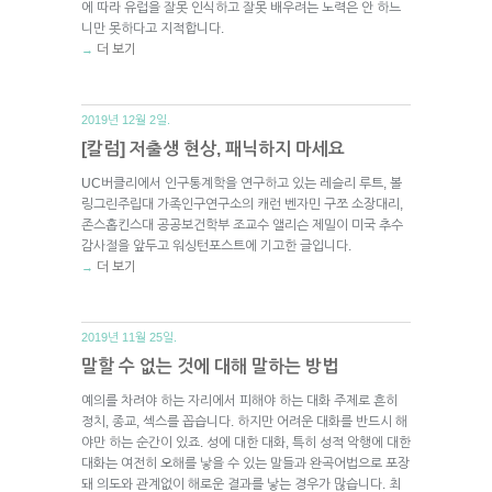
에 따라 유럽을 잘못 인식하고 잘못 배우려는 노력은 안 하느
니만 못하다고 지적합니다.
더 보기
→
2019년 12월 2일.
[칼럼] 저출생 현상, 패닉하지 마세요
UC버클리에서 인구통계학을 연구하고 있는 레슬리 루트, 볼
링그린주립대 가족인구연구소의 캐런 벤자민 구쪼 소장대리,
존스홉킨스대 공공보건학부 조교수 앨리슨 제밀이 미국 추수
감사절을 앞두고 워싱턴포스트에 기고한 글입니다.
더 보기
→
2019년 11월 25일.
말할 수 없는 것에 대해 말하는 방법
예의를 차려야 하는 자리에서 피해야 하는 대화 주제로 흔히
정치, 종교, 섹스를 꼽습니다. 하지만 어려운 대화를 반드시 해
야만 하는 순간이 있죠. 성에 대한 대화, 특히 성적 악행에 대한
대화는 여전히 오해를 낳을 수 있는 말들과 완곡어법으로 포장
돼 의도와 관계없이 해로운 결과를 낳는 경우가 많습니다. 최