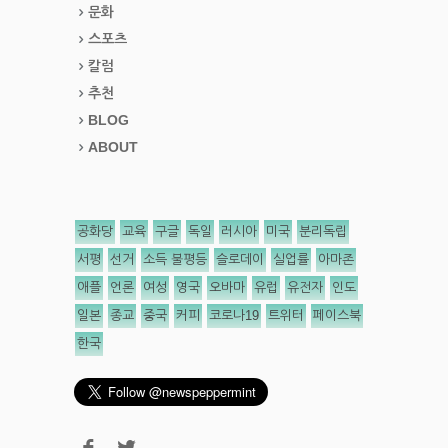
문화
스포츠
칼럼
추천
BLOG
ABOUT
공화당
교육
구글
독일
러시아
미국
분리독립
서평
선거
소득 불평등
슬로데이
실업률
아마존
애플
언론
여성
영국
오바마
유럽
유전자
인도
일본
종교
중국
커피
코로나19
트위터
페이스북
한국