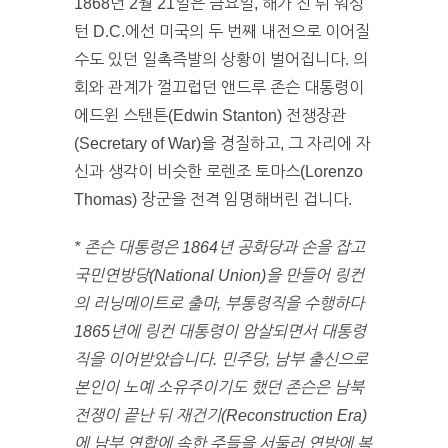
1868년 2월 21일은 금요일, 해가 진 뒤 워싱
턴 D.C.에선 미국의 두 번째 내전으로 이어질
수도 있던 일촉즉발의 상황이 벌어집니다. 의
회와 관계가 껄끄럽던 앤드루 존슨 대통령이
에드윈 스탠튼(Edwin Stanton) 전쟁장관
(Secretary of War)을 경질하고, 그 자리에 자
신과 생각이 비슷한 로렌조 토마스(Lorenzo
Thomas) 장군을 전격 임명해버린 겁니다.
* 존슨 대통령은 1864년 공화당과 손을 잡고
국민연방당(National Union)을 만들어 링컨
의 러닝메이트로 출마, 부통령직을 수행하다
1865년에 링컨 대통령이 암살되면서 대통령
직을 이어받았습니다. 민주당, 남부 출신으로
본인이 노예 소유주이기도 했던 존슨은 남북
전쟁이 끝난 뒤 재건기(Reconstruction Era)
에 남부 연합에 속한 주들을 서둘러 연방에 복