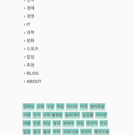
경제
경영
IT
과학
문화
스포츠
칼럼
추천
BLOG
ABOUT
공화당
교육
구글
독일
러시아
미국
분리독립
서평
선거
소득 불평등
슬로데이
실업률
아마존
애플
언론
여성
영국
오바마
유럽
유전자
인도
일본
종교
중국
커피
코로나19
트위터
페이스북