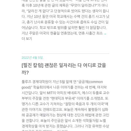
훅 이후 10년에 관한 글의 제목은 “무엇이 달라졌나?”가 아니
라, “달라진 게 없다”고 단정적으로 썼어도 됐다는 생각이 듭니
다. 지난 10년 동안 미국 학교에서는 수백 건의 총기 사고가 났
고, 총기 난사로 분류할 수 있는 사건으로 좁혀도 수십 건이 일
어났습니다. 학교 밖으로 범위를 넓히면 훨씬 더 참담합니다.
지난 주말은 미국의 현충일 연휴였는데, 연휴 사흘간 최소
→
더 보기
2022년 4월 5일.
[필진 칼럼] 괜찮은 일자리는 다 어디로 갔을
까?
툴루즈 경제대학원이 지난 5월 말에 연 “공공재(common
good)” 학술회의에서 나온 이야기를 전하는 세 번째, 마지막
시간입니다. 앞서 MIT의 아피짓 베네르지, 에스더 듀플로 교수
부부의 주장을 전한 “팬데믹과 부유세” 이야기를 소개했죠. 또
앵거스 디튼 교수가 지적하는 “절망의 죽음과 두 개의 미국”에
관한 이야기도 전해드렸고요. 오늘은 계속해서 불평등이 심화
해 공공재가 메말라가는 현상에 대한 진단과 해법에 관한 고민
을 전합니다. 오늘의 주인공은 앞서 소개한 석학들처럼 노벨
경제학상을 아직 받지는 못했습니다. 그러나 가장 유력한 수상