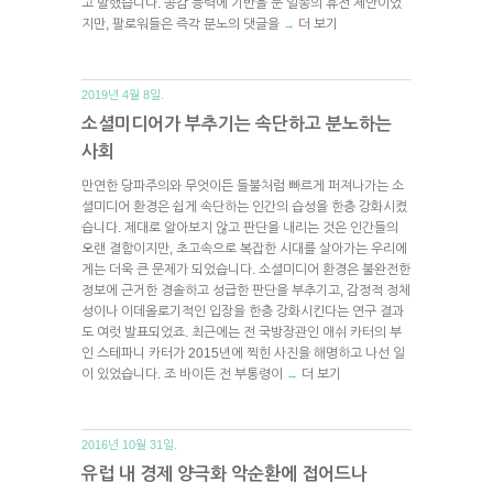
고 말했습니다. 공감 능력에 기반을 둔 일종의 휴전 제안이었
지만, 팔로워들은 즉각 분노의 댓글을
더 보기
→
2019년 4월 8일.
소셜미디어가 부추기는 속단하고 분노하는
사회
만연한 당파주의와 무엇이든 들불처럼 빠르게 퍼져나가는 소
셜미디어 환경은 쉽게 속단하는 인간의 습성을 한층 강화시켰
습니다. 제대로 알아보지 않고 판단을 내리는 것은 인간들의
오랜 결함이지만, 초고속으로 복잡한 시대를 살아가는 우리에
게는 더욱 큰 문제가 되었습니다. 소셜미디어 환경은 불완전한
정보에 근거한 경솔하고 성급한 판단을 부추기고, 감정적 정체
성이나 이데올로기적인 입장을 한층 강화시킨다는 연구 결과
도 여럿 발표되었죠. 최근에는 전 국방장관인 애쉬 카터의 부
인 스테파니 카터가 2015년에 찍힌 사진을 해명하고 나선 일
이 있었습니다. 조 바이든 전 부통령이
더 보기
→
2016년 10월 31일.
유럽 내 경제 양극화 악순환에 접어드나