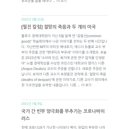
후보군을 꼽을 때마다
더 보기
→
2022년 3월 31일.
[필진 칼럼] 절망의 죽음과 두 개의 미국
툴루즈 경제대학원이 지난 5월 말에 연 “공동선(common
good)” 학술회의에서 나온 이야기를 전하는 두 번째 시간입니
다. 지난번엔 MIT의 아피짓 베네르지, 에스더 듀플로 교수 부
부의 주장을 전한 “팬데믹과 부유세” 이야기를 소개했죠. 오늘
은 2015년에 “소비와 빈곤, 복지에 관한 연구 업적을 인정받
아” 노벨 경제학상을 수상한 프린스턴 대학교의 앵거스 디튼
(Angus Deaton) 교수의 주장을 전합니다. 새로운 주장은 아
닙니다. 오히려 디튼 교수가 오랫동안 천착해 온 ‘절망의 죽음
(deaths of despair)’에 관한 이야기로, 디튼 교수가 회의에서
한 기조연설을 요약한 내용입니다. 디튼
더 보기
→
2021년 7월 8일.
국가 간 빈부 양극화를 부추기는 코로나바이
러스
한때 코로나19가 가난한 나라보다 북미, 유럽의 부유한 나라