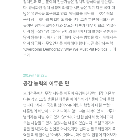
정치인과 모든 분야의 전문가들은 정치적 양극화를 한탄합니
다. 양극화된 정치 상황에 좌절한 시민들은 각기 다른 쪽에 더
많은 유연성을 요구하고 있죠. 양극화를 비난하는 것은 적을
문제 삼는 하나의 방법이 되었습니다. 그런 한편 양극화가 만
들어낸 정치적 교착상태와 분노는 다루기 매우 어렵죠. 역설적
이지 않나요? “양극화”란 단어의 의미에 대해 말하는 평론가는
많지 않습니다. 하지만 양극화에 맞서는 방법을 찾기 위해서는
먼저 양극화가 무엇인지를 이해해야 합니다. 곧 출간되는 책
“Overdoing Democracy: Why We Must Put Politics
더
→
보기
2019년 4월 22일.
공감 능력의 어두운 면
오리건주에서 무장 시위를 이끌어 유명해진 민병대장 아몬 번
디는 작년 11월 흔들린 마음을 페이스북 게시물에 담아 올렸
습니다. 멕시코 국경을 넘어오는 이민자 행렬에 대한 트럼프
대통령의 비난이 도가 지나치지 않느냐는 지적이었죠. 모두가
범죄자는 아닐 수도 있지 않으냐, 가난한 삶에서 벗어나고자
오는 사람들도 있지 않겠냐는 내용이었습니다. 트럼프에게서
등을 돌리겠다는 선언은 아니었지만, 번디는 팔로워들에게 폭
력을 피해 달아난 “아버지, 어머니, 아이들”의 입장이 되어보자