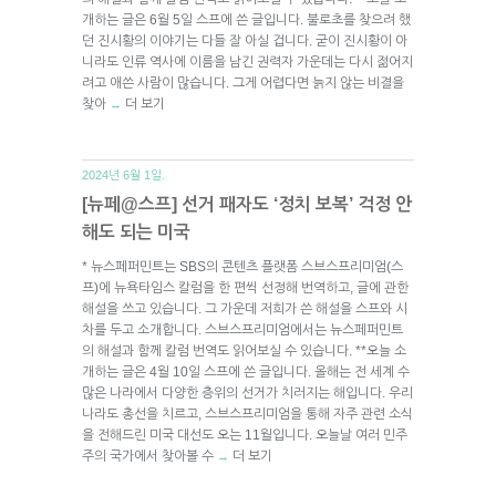
개하는 글은 6월 5일 스프에 쓴 글입니다. 불로초를 찾으려 했
던 진시황의 이야기는 다들 잘 아실 겁니다. 굳이 진시황이 아
니라도 인류 역사에 이름을 남긴 권력자 가운데는 다시 젊어지
려고 애쓴 사람이 많습니다. 그게 어렵다면 늙지 않는 비결을
찾아
더 보기
→
2024년 6월 1일.
[뉴페@스프] 선거 패자도 ‘정치 보복’ 걱정 안
해도 되는 미국
* 뉴스페퍼민트는 SBS의 콘텐츠 플랫폼 스브스프리미엄(스
프)에 뉴욕타임스 칼럼을 한 편씩 선정해 번역하고, 글에 관한
해설을 쓰고 있습니다. 그 가운데 저희가 쓴 해설을 스프와 시
차를 두고 소개합니다. 스브스프리미엄에서는 뉴스페퍼민트
의 해설과 함께 칼럼 번역도 읽어보실 수 있습니다. **오늘 소
개하는 글은 4월 10일 스프에 쓴 글입니다. 올해는 전 세계 수
많은 나라에서 다양한 층위의 선거가 치러지는 해입니다. 우리
나라도 총선을 치르고, 스브스프리미엄을 통해 자주 관련 소식
을 전해드린 미국 대선도 오는 11월입니다. 오늘날 여러 민주
주의 국가에서 찾아볼 수
더 보기
→