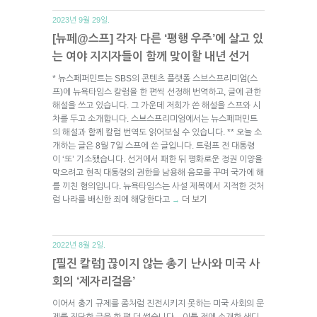
2023년 9월 29일.
[뉴페@스프] 각자 다른 ‘평행 우주’에 살고 있
는 여야 지지자들이 함께 맞이할 내년 선거
* 뉴스페퍼민트는 SBS의 콘텐츠 플랫폼 스브스프리미엄(스
프)에 뉴욕타임스 칼럼을 한 편씩 선정해 번역하고, 글에 관한
해설을 쓰고 있습니다. 그 가운데 저희가 쓴 해설을 스프와 시
차를 두고 소개합니다. 스브스프리미엄에서는 뉴스페퍼민트
의 해설과 함께 칼럼 번역도 읽어보실 수 있습니다. ** 오늘 소
개하는 글은 8월 7일 스프에 쓴 글입니다. 트럼프 전 대통령
이 ‘또’ 기소됐습니다. 선거에서 패한 뒤 평화로운 정권 이양을
막으려고 현직 대통령의 권한을 남용해 음모를 꾸며 국가에 해
를 끼친 혐의입니다. 뉴욕타임스는 사설 제목에서 지적한 것처
럼 나라를 배신한 죄에 해당한다고
더 보기
→
2022년 8월 2일.
[필진 칼럼] 끊이지 않는 총기 난사와 미국 사
회의 ‘제자리걸음’
이어서 총기 규제를 좀처럼 진전시키지 못하는 미국 사회의 문
제를 진단한 글을 한 편 더 썼습니다. 이틀 전에 소개한 샌디