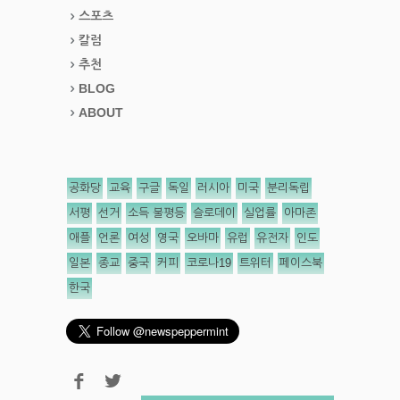
스포츠
칼럼
추천
BLOG
ABOUT
공화당
교육
구글
독일
러시아
미국
분리독립
서평
선거
소득 불평등
슬로데이
실업률
아마존
애플
언론
여성
영국
오바마
유럽
유전자
인도
일본
종교
중국
커피
코로나19
트위터
페이스북
한국