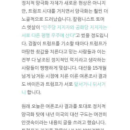
정치적 양극화 자체가 새로운 현상은 아니지
만, 트럼프 시대를 거치면서 양극화는 훨씬 더
노골적으로 드러났습니다. 칼럼니스트 토머
스 엣살이
“민주당 지지자와 공화당 지지자는
서로 다른 평행 우주에 산다”
고 썼을 정도입니
다. 검찰이 트럼프를 기소할 때마다 트럼프가
마땅한 죗값을 치른다고 믿는 사람들과 이는
전부 다 날조된 정치적인 억지라고 생각하는
사람들이 팽팽하게 맞섭니다. 대선을 15개월
넘게 남겨둔 시점에 치른 이른 여론조사 결과
도 바이든과 트럼프가 서로
앞서거니 뒤서거
니
합니다.
원래 오늘은 여론조사 결과를 토대로 정치적
양극화 탓에 내년 미국의 대선 구도는 여전히
안갯속이라는 내용의 글을 쓰려고 했습니다.