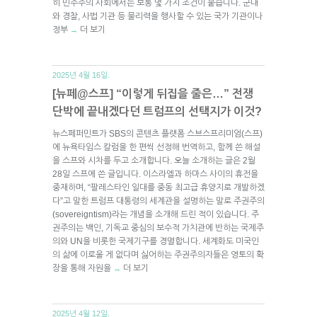
히 민주주의 사회에서는 보통 몇 가지 조건이 붙습니다. 군대
와 경찰, 사법 기관 등 물리력을 행사할 수 있는 국가 기관이나
정부
더 보기
→
2025년 4월 16일.
[뉴페@스프] “이렇게 뒤집을 줄은…” 전쟁
단박에 끝내겠다던 트럼프의 선택지가 이것?
뉴스페퍼민트가 SBS의 콘텐츠 플랫폼 스브스프리미엄(스프)
에 뉴욕타임스 칼럼을 한 편씩 선정해 번역하고, 함께 쓴 해설
을 스프와 시차를 두고 소개합니다. 오늘 소개하는 글은 2월
28일 스프에 쓴 글입니다. 이스라엘과 하마스 사이의 휴전을
중재하며, “팔레스타인 일대를 중동 최고급 휴양지로 개발하겠
다”고 말한 트럼프 대통령의 세계관을 설명하는 말로 주권주의
(sovereigntism)라는 개념을 소개해 드린 적이 있습니다. 주
권주의는 백인, 기독교 중심의 보수적 가치관에 반하는 국제주
의와 UN을 비롯한 국제기구를 경멸합니다. 세계화도 미국인
의 삶에 이로울 게 없다며 싫어하는 주권주의자들은 영토의 확
장을 통해 자원을
더 보기
→
2025년 4월 12일.