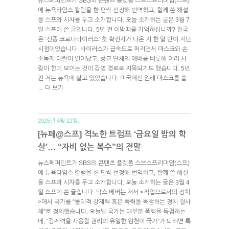
뉴스페퍼민트가 SBS의 콘텐츠 플랫폼 스브스프리미엄(스프)
에 뉴욕타임스 칼럼을 한 편씩 선정해 번역하고, 함께 쓴 해설
을 스프와 시차를 두고 소개합니다. 오늘 소개하는 글은 3월 7
일 스프에 쓴 글입니다. 5년 전 이맘때를 기억하십니까? 한국
은 ‘신종 코로나바이러스’ 첫 확진자가 나온 지 한 달 반이 지난
시점이었습니다. 바이러스가 급속도로 퍼지면서 마스크와 손
소독제 대란이 일어났고, 종교 단체의 예배를 비롯해 여러 사
람이 한데 모이는 것이 감염 경로로 지목되기도 했습니다. 5년
전 저는 뉴욕에 살고 있었습니다. 미국에선 원래 마스크를 쓸
더 보기
→
2025년 4월 22일.
[뉴페@스프] 격노한 트럼프 ‘금요일 밤의 학
살’… “자비 없는 복수”의 전말
뉴스페퍼민트가 SBS의 콘텐츠 플랫폼 스브스프리미엄(스프)
에 뉴욕타임스 칼럼을 한 편씩 선정해 번역하고, 함께 쓴 해설
을 스프와 시차를 두고 소개합니다. 오늘 소개하는 글은 3월 4
일 스프에 쓴 글입니다. 막스 베버는 저서 <직업으로서의 정치
>에서 국가를 “물리적 강제력 혹은 폭력을 독점하는 정치 결사
체”로 정의했습니다. 오늘날 국가는 대부분 폭력을 독점하는
데, “강제력을 사용할 권리의 유일한 원천이 국가”가 되려면 특