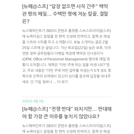
[뉴페@스프] “답장 없으면 사직 간주” 백악
관 명의 메일… 수백만 명에 겨눈 칼끝, 결말
은?
뉴스페퍼민트가 SBS의 콘텐츠 플랫폼 스브스프리미엄(스프)
에 뉴욕타임스 칼럼을 한 편씩 선정해 번역하고, 함께 쓴 해설
을 스프와 시차를 두고 소개합니다. 오늘 소개하는 글은 2월
25일 스프에 쓴 글입니다. 지난 토요일(22일) 늦은 오후, 미국
연방 정부 공무원들의 이메일 계정에 백악관 인사관리처
(OPM, Office of Personnel Management) 명의로 메일 한
통이 도착합니다. 제목은 “이번 주에 무슨 일을 하셨나요?”였
고, 주요 내용은 “이번 주에 어떤 업무를 하셨는지 5개 정도 항
목으로 간략히 요약해서 당신의 상사를 참조해 답장을 보내주
세요. 단 기밀 정보나
더 보기
→
2025년 4월 9일.
[뉴페@스프] “전쟁 반대” 외치지만… 반대해
야 할 가장 큰 이유를 놓치지 않았나요?
뉴스페퍼민트가 SBS의 콘텐츠 플랫폼 스브스프리미엄(스프)
에 뉴욕타임스 칼럼을 한 편씩 선정해 번역하고, 함께 쓴 해설