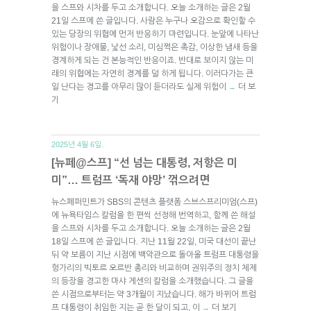
을 스프와 시차를 두고 소개합니다. 오늘 소개하는 글은 2월
21일 스프에 쓴 글입니다. 사람은 누구나 오감으로 확인할 수
있는 당장의 위협에 먼저 반응하기 마련입니다. 눈앞에 나타난
위험이나 장애물, 낯선 소리, 미심쩍은 촉감, 이상한 냄새 등을
경계하게 되는 건 본능적인 반응이죠. 반대로 보이지 않는 미
래의 위협에는 자연히 경계를 덜 하게 됩니다. 이러다가는 큰
일 난다는 경고를 아무리 많이 듣더라도 실제 위험이
더 보
→
기
2025년 4월 6일.
[뉴페@스프] “선 넘는 대통령, 저항은 미
미”… 트럼프 ‘독재 야망’ 꺾으려면
뉴스페퍼민트가 SBS의 콘텐츠 플랫폼 스브스프리미엄(스프)
에 뉴욕타임스 칼럼을 한 편씩 선정해 번역하고, 함께 쓴 해설
을 스프와 시차를 두고 소개합니다. 오늘 소개하는 글은 2월
18일 스프에 쓴 글입니다. 지난 11월 22일, 미국 대선이 끝난
뒤 약 보름이 지난 시점에 백악관으로 돌아올 트럼프 대통령을
헝가리의 빅토르 오르반 총리와 비교하며 권위주의 정치 체제
의 등장을 경고한 마샤 게센의 칼럼을 소개했습니다. 그 글을
쓴 시점으로부터는 약 3개월이 지났습니다. 해가 바뀌어 트럼
프 대통령이 취임한 지는 곧 한 달이 되고, 이
더 보기
→