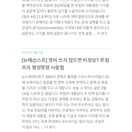
를 백악관으로 초청해 정상회담을 한 트럼프 대통령은 기자들
의 질문에 답하다 불편한 심기를 노골적으로 드러냈습니다.
(영상 4분 11초부터) 이웃 나라에 대해 일방적으로 관세를 부
과했다가 유예하는 등 이랬다저랬다 하는 관세 정책을 두고 일
관성이 없다(inconsistent)는 지적에 대해 어떻게 생각하냐고
질문하는 기자를 향해 질문이 끝나기도 전에 말을
더 보기
→
2025년 5월 3일.
[뉴페@스프] 영어 쓰지 않으면 비정상? 트럼
프의 행정명령 사용법
뉴스페퍼민트가 SBS의 콘텐츠 플랫폼 스브스프리미엄(스프)
에 뉴욕타임스 칼럼을 한 편씩 선정해 번역하고 함께 쓴 해설
을 스프와 시차를 두고 소개합니다. 오늘 소개하는 글은 3월
14일 스프에 쓴 글입니다. 트럼프 대통령이 두 번째 임기를 시
작한 뒤 펴고 있는 다양한 정책을 아우르는 특징, 관통하는 철
학이 있을까요? 본인이 자주 쓰는 미국 우선주의도 맞는 말이
고, 주로 트럼프를 비판하는 진영에서 지적하는 권위주의 성향
의 제왕적 대통령, 규제 철폐 등 기업과 자본의 이익에 우선 복
무하는 리더, 국제 무대에서 도드라지는 힘의 외교, 주권주
의 등도 어느
더 보기
→