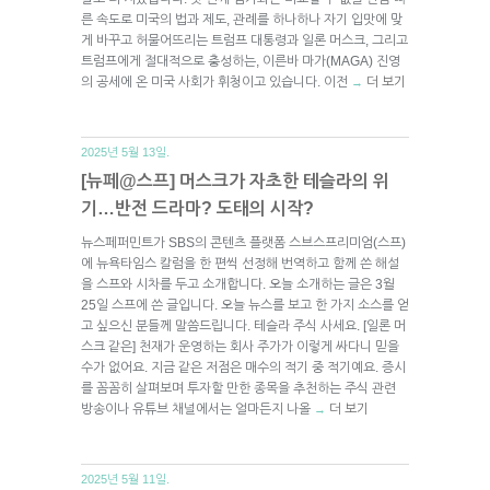
른 속도로 미국의 법과 제도, 관례를 하나하나 자기 입맛에 맞
게 바꾸고 허물어뜨리는 트럼프 대통령과 일론 머스크, 그리고
트럼프에게 절대적으로 충성하는, 이른바 마가(MAGA) 진영
의 공세에 온 미국 사회가 휘청이고 있습니다. 이전
더 보기
→
2025년 5월 13일.
[뉴페@스프] 머스크가 자초한 테슬라의 위
기…반전 드라마? 도태의 시작?
뉴스페퍼민트가 SBS의 콘텐츠 플랫폼 스브스프리미엄(스프)
에 뉴욕타임스 칼럼을 한 편씩 선정해 번역하고 함께 쓴 해설
을 스프와 시차를 두고 소개합니다. 오늘 소개하는 글은 3월
25일 스프에 쓴 글입니다. 오늘 뉴스를 보고 한 가지 소스를 얻
고 싶으신 분들께 말씀드립니다. 테슬라 주식 사세요. [일론 머
스크 같은] 천재가 운영하는 회사 주가가 이렇게 싸다니 믿을
수가 없어요. 지금 같은 저점은 매수의 적기 중 적기예요. 증시
를 꼼꼼히 살펴보며 투자할 만한 종목을 추천하는 주식 관련
방송이나 유튜브 채널에서는 얼마든지 나올
더 보기
→
2025년 5월 11일.