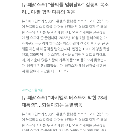
[뉴페@스프] “불의를 멈춰달라” 감동의 목소
리…이·팔 합작 다큐의 여운
뉴스페퍼민트가 SBS의 콘텐츠 플랫폼 스브스프리미엄(스프)
에 뉴욕타임스 칼럼을 한 편씩 선정해 번역하고 함께 쓴 해설
을 스프와 시차를 두고 소개합니다. 오늘 소개하는 글은 3월
21일 스프에 쓴 글입니다. 2023년 10월 7일. 팔레스타인 가
자지구의 무장정파 하마스는 이스라엘에 건국 이후 가장 큰 손
해를 끼친 테러 공격을 벌였습니다. 민간인 1,200여 명을 학살
했고, 200명 넘는 이스라엘 사람을 납치해 인질로 잡아갔으
며, 이 가운데 많은 사람이 가족의 품으로 돌아오지 못했습니
다. 명백한 전쟁범죄였습니다. 하마스가 테러 공격을 감행한
지 한 달여가 지났을 때
더 보기
→
2025년 5월 9일.
[뉴페@스프] “마시멜로 테스트에 막힌 78세
대통령”…되풀이되는 돌발행동
뉴스페퍼민트가 SBS의 콘텐츠 플랫폼 스브스프리미엄(스프)
에 뉴욕타임스 칼럼을 한 편씩 선정해 번역하고 함께 쓴 해설
을 스프와 시차를 두고 소개합니다. 오늘 소개하는 글은 3월
18일 스프에 쓴 글입니다. 지난주 아일랜드의 미할 마틴 총리