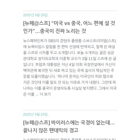
2025년 4월 29일.
[뉴페@스프] “미국 vs 중국, 어느 편에 설 것
인가”…중국이 진짜 노리는 것
뉴스페퍼민트가 SBS의 콘텐츠 플랫폼 스브스프리미엄(스프)
에 뉴욕타임스 칼럼을 한 편씩 선정해 번역하고, 함께 쓴 해설
을 스프와 시차를 두고 소개합니다. 오늘 소개하는 글은 성균
관대학교 정치외교학과 이종혁 교수가 3월 11일 스프에 쓴 글
입니다. 트럼프 대통령은 지난 4일 의회 국정연설에서 자신이
백악관에 복귀한 뒤 새로 짜고 있는 국제 질서의 핵심적인 주
장을 되풀이했습니다. ‘파나마 운하는 미국인의 피와 땀으로
지은 것인데 이를 말도 안 되는 이유로 거저 내줬다. 그런데 파
나마는 이를 중국이 운영하도록 사실상 방치했다. 그래서 미국
은 이를
더 보기
→
2025년 4월 24일.
[뉴페@스프] 바이러스에는 국경이 없는데…
끝나지 않은 팬데믹의 경고