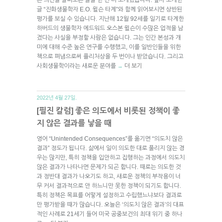
글 “진화생물학자 E.O. 윌슨 타계”와 함께 읽어보시면 상반된
평가를 보실 수 있습니다. 지난해 12월 92세를 일기로 타계한
하버드의 생물학자 에드워드 오스본 윌슨이 수많은 업적을 남
겼다는 사실을 부정할 사람은 없습니다. 그는 인간 본성과 개
미에 대해 수준 높은 연구를 수행했고, 이를 일반인들을 위한
책으로 펴냄으로써 퓰리처상을 두 번이나 받았습니다. 그리고
사회생물학이라는 새로운 분야를
더 보기
→
2022년 4월 27일.
[필진 칼럼] 좋은 의도에서 비롯된 정책이 좋
지 않은 결과를 낳을 때
영어 “Unintended Consequences”를 옮기면 “의도치 않은
결과” 정도가 됩니다. 삶에서 일이 의도한 대로 풀리지 않는 경
우는 많지만, 특히 정책을 입안하고 집행하는 과정에서 의도치
않은 결과가 나타나면 문제가 되곤 합니다. 때로는 의도한 것
과 정반대 결과가 나오기도 하고, 새로운 정책의 부작용이 너
무 커서 결과적으로 안 하느니만 못한 정책이 되기도 합니다.
특히 정책은 목표를 어떻게 설정하고 수립했느냐보다 결과로
만 평가받을 때가 많습니다. 오늘은 ‘의도치 않은 결과’의 대표
적인 사례로 21세기 들어 미국 공중보건의 최대 위기 중 하나