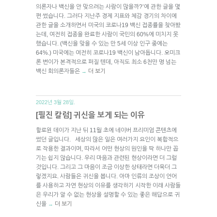
의론자나 백신을 안 맞으려는 사람이 많을까?’에 관한 글을 몇
편 썼습니다. 그러다 지난주 경제 지표와 체감 경기의 차이에
관한 글을 소개하면서 미국의 코로나19 백신 접종률을 찾아봤
는데, 여전히 접종을 완료한 사람이 국민의 60%에 미치지 못
했습니다. (백신을 맞을 수 있는 만 5세 이상 인구 중에는
64%.) 미국에는 여전히 코로나19 백신이 남아돕니다. 오미크
론 변이가 본격적으로 퍼질 텐데, 아직도 최소 6천만 명 넘는
백신 회의론자들은
더 보기
→
2022년 3월 28일.
[필진 칼럼] 귀신을 보게 되는 이유
할로윈 데이가 지난 뒤 11월 초에 네이버 프리미엄 콘텐츠에
썼던 글입니다. 세상의 많은 일은 여러가지 요인이 복합적으
로 작용한 결과이며, 따라서 어떤 현상의 원인을 딱 하나만 꼽
기는 쉽지 않습니다. 우리 마음과 관련된 현상이라면 더 그럴
것입니다. 그리고 그 마음이 조금 이상한 상태라면 더욱더 그
렇겠지요. 사람들은 귀신을 봅니다. 아마 인류의 조상이 언어
를 사용하고 자연 현상의 이유를 생각하기 시작한 이래 사람들
은 우리가 알 수 없는 현상을 설명할 수 있는 좋은 해답으로 귀
신을
더 보기
→