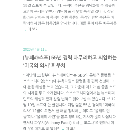
19일 스프에 쓴 글입니다. 목적이 수단을 정당화할 수 있을까
요? 이 문제는 인류가 영원히 풀지 못할 숙제일 겁니다. 정당
화라는 단어는 이 목적이 선한 종류의 목적인 반면 수단은 바
람직하지 않은 행동임을 암시합니다. 예를 들어 아픈 배우자를
더 보기
→
2023년 4월 11일.
[뉴페@스프] 55년 경력 마무리하고 퇴임하는
‘미국의 의사’ 파우치
* 지난해 11월부터 뉴스페퍼민트는 SBS의 콘텐츠 플랫폼 스
브스프리미엄(스프)에 뉴욕타임스 칼럼을 한 편씩 선정해 그
에 관한 해설을 쓰고 있습니다. 그 가운데 저희가 쓴 글을 스프
와 시차를 두고 소개합니다. 스브스프리미엄에서는 뉴스페퍼
민트의 해설과 함께 칼럼 번역도 읽어보실 수 있습니다. ** 12
월 19일 스프에 쓴 글입니다. 퇴임 앞둔 55년 경력의 “미국의
의사” 12월이 되면서 한 해를 정리하는 의미로 “올해의 인
물”이나 “올해의 사건”을 뽑고 정리하는 기사가 많이 나옵니다.
앤서니 파우치(Anthony Fauci) 박사는 코로나19 팬데믹 이
래 우리에게도 잘 알려진
더 보기
→