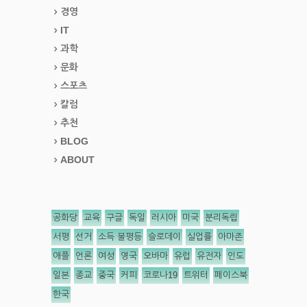
경영
IT
과학
문화
스포츠
칼럼
추천
BLOG
ABOUT
공화당
교육
구글
독일
러시아
미국
분리독립
서평
선거
소득 불평등
슬로데이
실업률
아마존
애플
언론
여성
영국
오바마
유럽
유전자
인도
일본
종교
중국
커피
코로나19
트위터
페이스북
한국