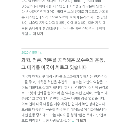
다니엘 카네만이 “생각에 관한 생각(Thinking, Fast and
Slow)”에서 이야기한 시스템 1과 시스템 2의 구분이 있습니
다. 카네만은 인간에게는 별다른 노력 없이도 자동으로 반응하
는 시스템 1과 의식적으로 노력해야 하며 논리적 사고를 담당
하는 시스템 2가 있다고 말하며, 이에 해당하는 여러 가지 예
들을 흥미롭게 설명했습니다. 또 다른 예로 스탠포드 대학의
캐럴
더 보기
→
2020년 5월 4일.
과학, 언론, 정부를 공격해온 보수주의 운동,
그 대가를 미국이 치르고 있습니다
미국이 현재의 팬데믹 사태를 최소화하기 위해서는 언론은 정
보를 주고, 과학은 혁신을 추진하고, 정부는 자신의 역할을 그
어느 때보다도 잘해야 합니다. 하지만 악의적인 정치적 공격으
로 그 셋의 신뢰를 떨어뜨려 온 역사는 수십 년이며, 트럼프 대
통령은 그 분야에서 완전히 새로운 차원의 장을 열었습니다.
이로 인해 미국 대중은 매우 취약한 입지에 놓인 상태입니다.
트럼프 대통령은 꾸준히 전국 단위 매체들을 악마화했습니다.
대선 운동 당시에도 그는 미디어를 향해 “완전 쓰레기”, “전적
으로 정직하지 못한 사람들”과 같은
더 보기
→