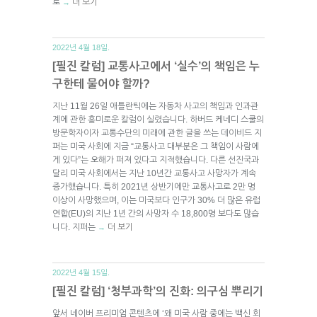
로
더 보기
→
2022년 4월 18일.
[필진 칼럼] 교통사고에서 ‘실수’의 책임은 누
구한테 물어야 할까?
지난 11월 26일 애틀란틱에는 자동차 사고의 책임과 인과관
계에 관한 흥미로운 칼럼이 실렸습니다. 하버드 케네디 스쿨의
방문학자이자 교통수단의 미래에 관한 글을 쓰는 데이비드 지
퍼는 미국 사회에 지금 “교통사고 대부분은 그 책임이 사람에
게 있다”는 오해가 퍼져 있다고 지적했습니다. 다른 선진국과
달리 미국 사회에서는 지난 10년간 교통사고 사망자가 계속
증가했습니다. 특히 2021년 상반기에만 교통사고로 2만 명
이상이 사망했으며, 이는 미국보다 인구가 30% 더 많은 유럽
연합(EU)의 지난 1년 간의 사망자 수 18,800명 보다도 많습
니다. 지퍼는
더 보기
→
2022년 4월 15일.
[필진 칼럼] ‘청부과학’의 진화: 의구심 뿌리기
앞서 네이버 프리미엄 콘텐츠에 ‘왜 미국 사람 중에는 백신 회