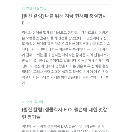
2022년 11월 28일.
[필진 칼럼] 나를 위해 지금 현재에 충실합시
다
정신과 신체를 별개의 대상으로 생각하는 데카르트의 이원론
은 오랫동안 많은 이들의 인정을 받았습니다. 영혼이나 귀신,
또 영적인 세계와 같은 개념은 그러한 이원론에 바탕하고 있습
니다. 그러나 현대 과학은 이원론을 부정하며, 우리가 나 자신
에 관해 느끼는 몸과 분리된 자아라는 감각은 뇌의 신경세포가
만들어내는 환상일 뿐이라고 말합니다. 이원론에서 신체가 정
신에, 또 정신이 신체에 영향을 미치는 것은 매우 신비한 현상
입니다. 그러나 현대 과학은 실제로 정신이 신체에 매우 큰 영
향을 미치는 다양한 기제를 밝혀냈습니다. 가짜 약이
더 보
→
기
2022년 6월 3일.
[필진 칼럼] 생물학자 E.O. 윌슨에 대한 엇갈
린 평가들
지난해 말 타계한 생물학자 E.O. 윌슨의 업적에 관해 결이 다
른 의견을 살펴보는 글을 한 편 더 소개했습니다. 앞서 소개한