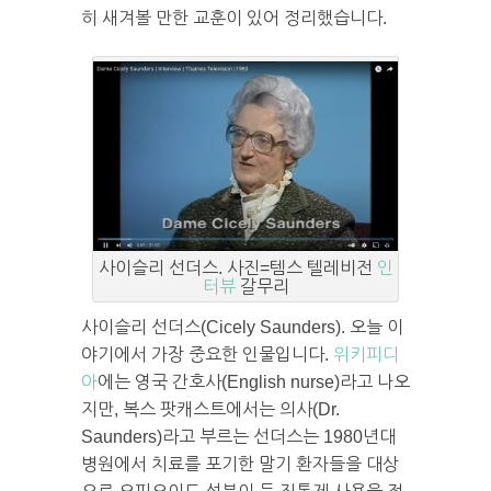
히 새겨볼 만한 교훈이 있어 정리했습니다.
사이슬리 선더스. 사진=템스 텔레비전
인
터뷰
갈무리
사이슬리 선더스(Cicely Saunders). 오늘 이
야기에서 가장 중요한 인물입니다.
위키피디
아
에는 영국 간호사(English nurse)라고 나오
지만, 복스 팟캐스트에서는 의사(Dr.
Saunders)라고 부르는 선더스는 1980년대
병원에서 치료를 포기한 말기 환자들을 대상