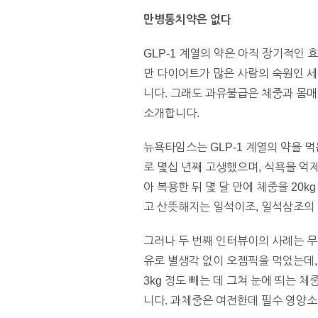
만병통치약은 없다
GLP-1 계열의 약은 아직 장기적인
만 다이어트가 많은 사람의 숙원인 
니다. 그래도 과유불급은 체중과 몸
소개합니다.
뉴욕타임스는 GLP-1 계열의 약을 
로 몇십 년째 고생했으며, 식욕을 억
아 복용한 뒤 몇 달 만에 체중을 20
고 산뜻해지는 일석이조, 일석삼조의
그러나 두 번째 인터뷰이의 사례는 무
유로 별생각 없이 오젬픽을 먹었는데,
3kg 정도 빼는 데 그쳐 눈에 띄는 
니다. 과체중은 여전한데 필수 영양소