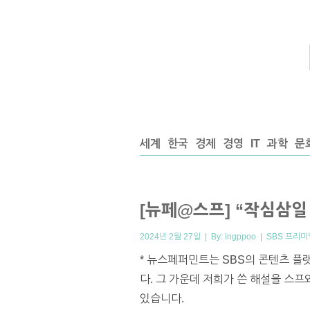
세계
한국
경제
경영
IT
과학
문
[뉴페@스프] “작심삼일
2024년 2월 27일 | By:
ingppoo
|
SBS 프리미
* 뉴스페퍼민트는 SBS의 콘텐츠 플
다. 그 가운데 저희가 쓴 해설을 스
있습니다.