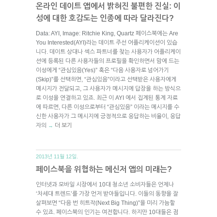
온라인 데이트 앱에서 밝혀진 불편한 진실: 이
성에 대한 호감도는 인종에 따라 달라진다?
Data: AYI, Image: Ritchie King, Quartz 페이스북에는 Are
You Interested(AYI)라는 데이트 주선 어플리케이션이 있습
니다. 데이트 상대나 섹스 파트너를 찾는 사용자가 어플리케이
션에 등록된 다른 사용자들의 프로필을 확인하면서 맘에 드는
이성에게 “관심있음(Yes)” 혹은 “다음 사용자로 넘어가기
(Skip)”를 선택하면, “관심있음”이라고 선택받은 사용자에게
메시지가 전달되고, 그 사용자가 메시지에 답장을 하는 방식으
로 이성을 연결하고 있죠. 최근 이 AYI 에서 집계된 통계 자료
에 따르면, 다른 이성으로부터 “관심있음” 이라는 메시지를 수
신한 사용자가 그 메시지에 긍정적으로 응답하는 비율이, 응답
자의
더 보기
→
2013년 11월 12일.
페이스북을 위협하는 메신저 앱의 미래는?
인터넷과 모바일 시장에서 10대 청소년 소비자들은 언제나
‘차세대 트렌드’를 가장 먼저 받아들입니다. 이들의 동향을 잘
살펴보면 “다음 번 히트작(Next Big Thing)”을 미리 가늠할
수 있죠. 페이스북의 인기는 여전합니다. 하지만 10대들은 점