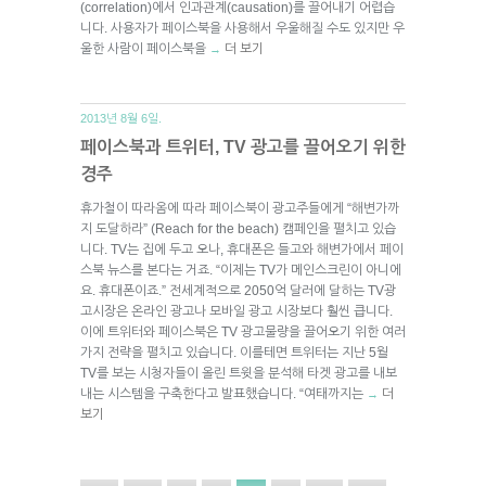
(correlation)에서 인과관계(causation)를 끌어내기 어렵습
니다. 사용자가 페이스북을 사용해서 우울해질 수도 있지만 우
울한 사람이 페이스북을
더 보기
→
2013년 8월 6일.
페이스북과 트위터, TV 광고를 끌어오기 위한
경주
휴가철이 따라옴에 따라 페이스북이 광고주들에게 “해변가까
지 도달하라” (Reach for the beach) 캠페인을 펼치고 있습
니다. TV는 집에 두고 오나, 휴대폰은 들고와 해변가에서 페이
스북 뉴스를 본다는 거죠. “이제는 TV가 메인스크린이 아니에
요. 휴대폰이죠.” 전세계적으로 2050억 달러에 달하는 TV광
고시장은 온라인 광고나 모바일 광고 시장보다 훨씬 큽니다.
이에 트위터와 페이스북은 TV 광고물량을 끌어오기 위한 여러
가지 전략을 펼치고 있습니다. 이를테면 트위터는 지난 5월
TV를 보는 시청자들이 올린 트윗을 분석해 타겟 광고를 내보
내는 시스템을 구축한다고 발표했습니다. “여태까지는
더
→
보기