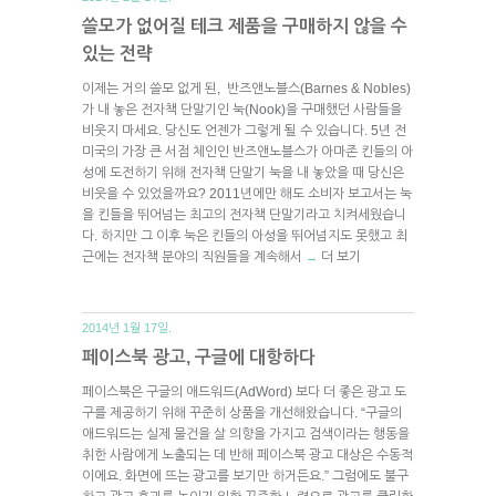
쓸모가 없어질 테크 제품을 구매하지 않을 수
있는 전략
이제는 거의 쓸모 없게 된, 반즈앤노블스(Barnes & Nobles)
가 내 놓은 전자책 단말기인 눅(Nook)을 구매했던 사람들을
비웃지 마세요. 당신도 언젠가 그렇게 될 수 있습니다. 5년 전
미국의 가장 큰 서점 체인인 반즈앤노블스가 아마존 킨들의 아
성에 도전하기 위해 전자책 단말기 눅을 내 놓았을 때 당신은
비웃을 수 있었을까요? 2011년에만 해도 소비자 보고서는 눅
을 킨들을 뛰어넘는 최고의 전자책 단말기라고 치켜세웠습니
다. 하지만 그 이후 눅은 킨들의 아성을 뛰어넘지도 못했고 최
근에는 전자책 분야의 직원들을 계속해서
더 보기
→
2014년 1월 17일.
페이스북 광고, 구글에 대항하다
페이스북은 구글의 애드워드(AdWord) 보다 더 좋은 광고 도
구를 제공하기 위해 꾸준히 상품을 개선해왔습니다. “구글의
애드워드는 실제 물건을 살 의향을 가지고 검색이라는 행동을
취한 사람에게 노출되는 데 반해 페이스북 광고 대상은 수동적
이에요. 화면에 뜨는 광고를 보기만 하거든요.” 그럼에도 불구