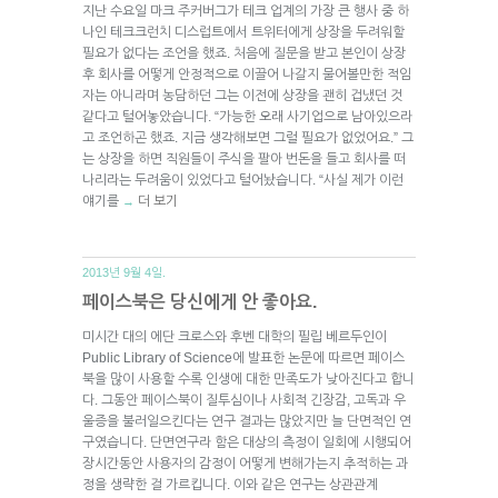
지난 수요일 마크 주커버그가 테크 업계의 가장 큰 행사 중 하
나인 테크크런치 디스럽트에서 트위터에게 상장을 두려워할
필요가 없다는 조언을 했죠. 처음에 질문을 받고 본인이 상장
후 회사를 어떻게 안정적으로 이끌어 나갈지 물어볼만한 적임
자는 아니라며 농담하던 그는 이전에 상장을 괜히 겁냈던 것
같다고 털어놓았습니다. “가능한 오래 사기업으로 남아있으라
고 조언하곤 했죠. 지금 생각해보면 그럴 필요가 없었어요.” 그
는 상장을 하면 직원들이 주식을 팔아 번돈을 들고 회사를 떠
나리라는 두려움이 있었다고 털어놨습니다. “사실 제가 이런
얘기를
더 보기
→
2013년 9월 4일.
페이스북은 당신에게 안 좋아요.
미시간 대의 에단 크로스와 후벤 대학의 필립 베르두인이
Public Library of Science에 발표한 논문에 따르면 페이스
북을 많이 사용할 수록 인생에 대한 만족도가 낮아진다고 합니
다. 그동안 페이스북이 질투심이나 사회적 긴장감, 고독과 우
울증을 불러일으킨다는 연구 결과는 많았지만 늘 단면적인 연
구였습니다. 단면연구라 함은 대상의 측정이 일회에 시행되어
장시간동안 사용자의 감정이 어떻게 변해가는지 추적하는 과
정을 생략한 걸 가르킵니다. 이와 같은 연구는 상관관계