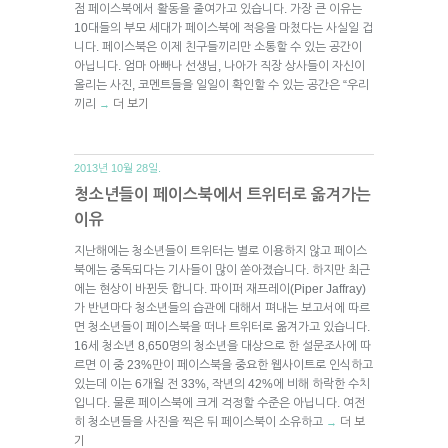
점 페이스북에서 활동을 줄여가고 있습니다. 가장 큰 이유는
10대들의 부모 세대가 페이스북에 적응을 마쳤다는 사실일 겁
니다. 페이스북은 이제 친구들끼리만 소통할 수 있는 공간이
아닙니다. 엄마 아빠나 선생님, 나아가 직장 상사들이 자신이
올리는 사진, 코멘트들을 일일이 확인할 수 있는 공간은 “우리
끼리
더 보기
→
2013년 10월 28일.
청소년들이 페이스북에서 트위터로 옮겨가는
이유
지난해에는 청소년들이 트위터는 별로 이용하지 않고 페이스
북에는 중독되다는 기사들이 많이 쏟아졌습니다. 하지만 최근
에는 현상이 바뀐듯 합니다. 파이퍼 재프레이(Piper Jaffray)
가 반년마다 청소년들의 습관에 대해서 펴내는 보고서에 따르
면 청소년들이 페이스북을 떠나 트위터로 옮겨가고 있습니다.
16세 청소년 8,650명의 청소년을 대상으로 한 설문조사에 따
르면 이 중 23%만이 페이스북을 중요한 웹사이트로 인식하고
있는데 이는 6개월 전 33%, 작년의 42%에 비해 하락한 수치
입니다. 물론 페이스북에 크게 걱정할 수준은 아닙니다. 여전
히 청소년들을 사진을 찍은 뒤 페이스북이 소유하고
더 보
→
기