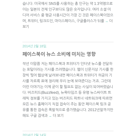
습니다. 미국에서 SNS를 사용하는 총 인구는 약 1.3억명으로
이는 일본의 전체 인구보다도 많은 숫자입니다. 여러 소셜 미
디어 서비스 중 평균 사용시간이 가장 긴 것은 페이스북이었으
며, 트위터, 링크드인, 마이스페이스, 구글플러스가 뒤를
더
→
보기
2014년 2월 18일.
페이스북이 뉴스 소비에 미치는 영향
작년 이맘쯤 저는 페이스북과 트위터가 인터넷 뉴스를 전달하
는 포털이라는 기사를 쓰려했습니다. 웹이 신문지상 기사를 한
장씩 찢어 웹상에 날려보내면 페이스북과 트위터가 허공의 기
사를 차르륵 표에 정리해 우리 눈에 보여준다는 거죠. 그런데
이런 이야기는 이제 굳이 할 필요도 없는 사실이 되어버렸습니
다. 버즈피드(Buzzfeed), 뉴욕타임즈 등 유명 뉴스싸이트 트
래픽 정보를 가지고 있는 버즈피드 파트너 네트워크에 따르면
모든 뉴스 홈페이지 직접 접속이 주는 동안 페이스북 링크 공
유를 통한 접속은 폭발적으로 증가했습니다. 2012년말까지만
해도 구글 검색과
더 보기
→
2014년 2월 14일.