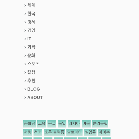
세계
한국
경제
경영
IT
과학
문화
스포츠
칼럼
추천
BLOG
ABOUT
공화당
교육
구글
독일
러시아
미국
분리독립
서평
선거
소득 불평등
슬로데이
실업률
아마존