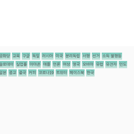
공화당
교육
구글
독일
러시아
미국
분리독립
서평
선거
소득 불평등
슬로데이
실업률
아마존
애플
언론
여성
영국
오바마
유럽
유전자
인도
일본
종교
중국
커피
코로나19
트위터
페이스북
한국