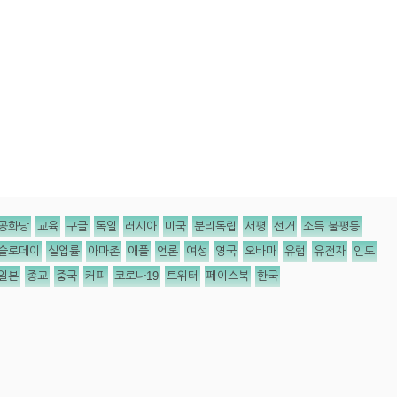
공화당
교육
구글
독일
러시아
미국
분리독립
서평
선거
소득 불평등
슬로데이
실업률
아마존
애플
언론
여성
영국
오바마
유럽
유전자
인도
일본
종교
중국
커피
코로나19
트위터
페이스북
한국