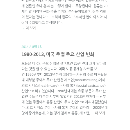
된 걸까요? 창의적이고 자발적인 문화 덕분이었을까요? 한국
계 언론인 유니 홍 씨는 그렇지 않다고 주장합니다. 한류는 20
세기 말 제작된 문화 수출 기계의 부산물이었으며, 정부 역할
이 컸다는 겁니다. 또 오히려 한류의 보수적인 면이 아시아 시
장에 주효했다고 분석합니다.
더 보기
→
2014년 8월 1일.
1990-2013, 미국 주별 주요 산업 변화
오늘날 미국의 주요 산업을 살펴보면 25년 전과 크게 달라졌
다는 것을 알 수 있습니다. 미국 노동 통계청 자료를 보
면 1990년부터 2013년까지 고용하는 사람의 수로 따져봤을
때 대부분 주에서 주요 산업은 제조업(manufacturing)에서
의료 서비스(health-care)나 사회 복지(social assistance)
산업으로 바뀌었습니다. 1990년대에는 유통 부문이 주요 산
업인 주들은 대부분 서부에 있었지만 2013년 현재에는 남부
에 있는 주들에서 유통 산업이 주요 산업으로 자리매김했습니
다. 의료 서비스 분야나 사회 복지 분야의 일자리는 2009년에
많이 증가했는데, 이는 경기 침체로 유통, 제조업,
더 보기
→