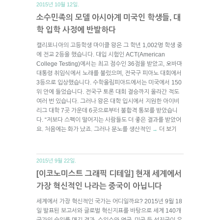
2015년 10월 12일.
소수민족의 모델 아시아계 미국인 학생들, 대
학 입학 사정에 반발하다
캘리포니아의 고등학생 마이클 왕은 그 학년 1,002명 학생 중
에 전교 2등을 했습니다. 대입 시험인 ACT(American
College Testing)에서는 최고 점수인 36점을 받았고, 오바마
대통령 취임식에서 노래를 불렀으며, 전국구 피아노 대회에서
3등으로 입상했습니다. 수학올림피아드에서는 미국에서 150
위 안에 들었습니다. 전국구 토론 대회 결승까지 올라간 적도
여러 번 있습니다. 그러나 왕은 대학 입시에서 지원한 아이비
리그 대학 7곳 가운데 6곳으로부터 불합격 통보를 받았습니
다. “저보다 스펙이 떨어지는 사람들도 더 좋은 결과를 받았어
요. 처음에는 화가 났죠. 그러나 분노를 생산적인
더 보기
→
2015년 9월 22일.
[이코노미스트 그래픽 디테일] 현재 세계에서
가장 혁신적인 나라는 중국이 아닙니다
세계에서 가장 혁신적인 국가는 어디일까요? 2015년 9월 18
일 발표된 보고서와 글로벌 혁신지표를 바탕으로 세계 140개
국가의 순위를 매긴 결과, 스위스와 영국, 미국 등 선진국이 우