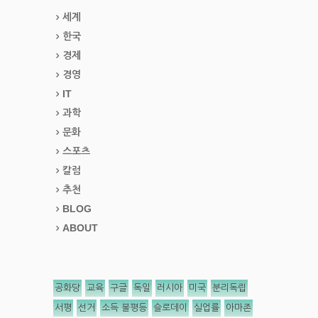
세계
한국
경제
경영
IT
과학
문화
스포츠
칼럼
추천
BLOG
ABOUT
공화당
교육
구글
독일
러시아
미국
분리독립
서평
선거
소득 불평등
슬로데이
실업률
아마존