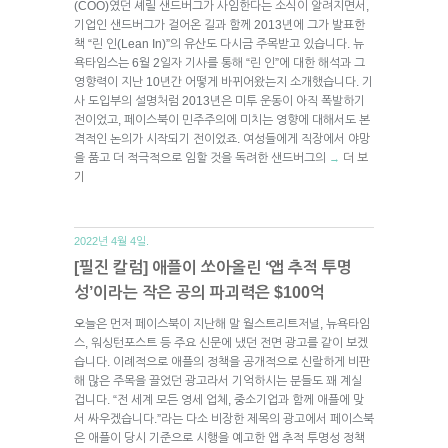
(COO)였던 셰릴 샌드버그가 사임한다는 소식이 알려지면서,
기업인 샌드버그가 걸어온 길과 함께 2013년에 그가 발표한
책 “린 인(Lean In)”의 유산도 다시금 주목받고 있습니다. 뉴
욕타임스는 6월 2일자 기사를 통해 “린 인”에 대한 해석과 그
영향력이 지난 10년간 어떻게 바뀌어왔는지 소개했습니다. 기
사 도입부의 설명처럼 2013년은 미투 운동이 아직 폭발하기
전이었고, 페이스북이 민주주의에 미치는 영향에 대해서도 본
격적인 논의가 시작되기 전이었죠. 여성들에게 직장에서 야망
을 품고 더 적극적으로 임할 것을 독려한 샌드버그의
더 보
→
기
2022년 4월 4일.
[필진 칼럼] 애플이 쏘아올린 ‘앱 추적 투명
성’이라는 작은 공의 파괴력은 $100억
오늘은 먼저 페이스북이 지난해 말 월스트리트저널, 뉴욕타임
스, 워싱턴포스트 등 주요 신문에 냈던 전면 광고를 같이 보겠
습니다. 이례적으로 애플의 정책을 공개적으로 신랄하게 비판
해 많은 주목을 끌었던 광고라서 기억하시는 분들도 꽤 계실
겁니다. “전 세계 모든 영세 업체, 중소기업과 함께 애플에 맞
서 싸우겠습니다.”라는 다소 비장한 제목의 광고에서 페이스북
은 애플이 당시 기준으로 시행을 예고한 앱 추적 투명성 정책