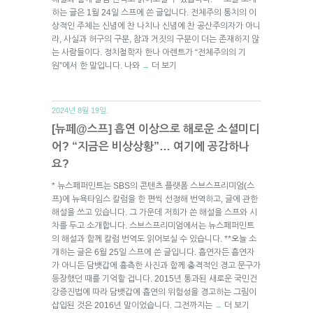
하는 글은 1월 24일 스프에 쓴 글입니다. 전체주의 통치의 이
상적인 주체는 신념에 찬 나치나 신념에 찬 공산주의자가 아니
라, 사실과 허구의 구분, 참과 거짓의 구분이 더는 존재하지 않
는 사람들이다. 정치철학자 한나 아렌트가 “전체주의의 기
원”에서 한 말입니다. 나와
더 보기
→
2024년 8월 19일.
[뉴페@스프] 흡연 이상으로 해로운 소셜미디
어? “지금은 비상상황”… 여기에 공감하나
요?
* 뉴스페퍼민트는 SBS의 콘텐츠 플랫폼 스브스프리미엄(스
프)에 뉴욕타임스 칼럼을 한 편씩 선정해 번역하고, 글에 관한
해설을 쓰고 있습니다. 그 가운데 저희가 쓴 해설을 스프와 시
차를 두고 소개합니다. 스브스프리미엄에서는 뉴스페퍼민트
의 해설과 함께 칼럼 번역도 읽어보실 수 있습니다. **오늘 소
개하는 글은 6월 25일 스프에 쓴 글입니다. 흡연자든 흡연자
가 아니든 담뱃갑에 흉측한 사진과 함께 충격적인 경고 문구가
등장했던 때를 기억할 겁니다. 2015년 통과된 새로운 국민건
강증진법에 따라 담뱃갑에 흡연의 위험성을 경고하는 그림이
삽입된 것은 2016년 말이었습니다. 그전까지는
더 보기
→