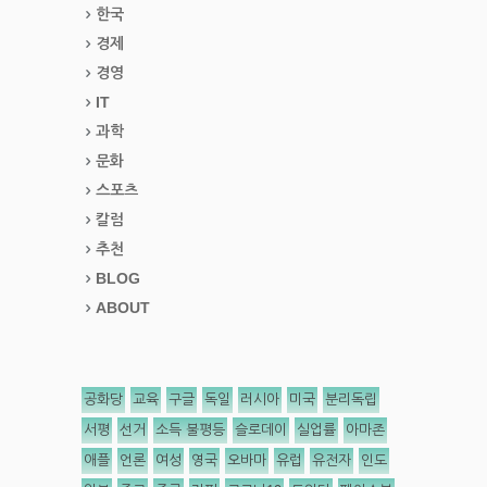
한국
경제
경영
IT
과학
문화
스포츠
칼럼
추천
BLOG
ABOUT
공화당
교육
구글
독일
러시아
미국
분리독립
서평
선거
소득 불평등
슬로데이
실업률
아마존
애플
언론
여성
영국
오바마
유럽
유전자
인도