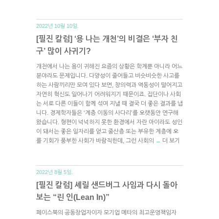
2022년 10월 10일.
[필진 칼럼] ‘용 나는 개천’의 비결은 ‘부자 친
구’ 많이 사귀기?
개천에서 나는 용이 귀해진 요즘의 상황은 학계뿐 아니라 어느
분야라도 문제입니다. 다양성이 줄어들고 비슷비슷한 사고를
하는 사람끼리만 모여 있다 보면, 창의력과 역동성이 떨어지고
자연히 혁신도 일어나기 어려워지기 때문이죠. 집단이나 사회
는 서로 다른 이들이 함께 섞여 지낼 때 결국 더 좋은 결과를 냅
니다. 경제학자들은 ‘계층 이동의 사다리’를 오랫동안 연구해
왔습니다. 형편이 넉넉하지 못한 환경에서 자란 아이라도 성인
이 돼서는 좋은 일자리를 얻고 중산층 또는 부유한 계층에 오
를 기회가 풍부한 사회가 바람직한데, 그런 사회의
더 보기
→
2022년 8월 5일.
[필진 칼럼] 셰릴 샌드버그 사임과 다시 돌아
보는 “린 인(Lean In)”
페이스북의 공동창업자이자 모기업 메타의 최고운영책임자