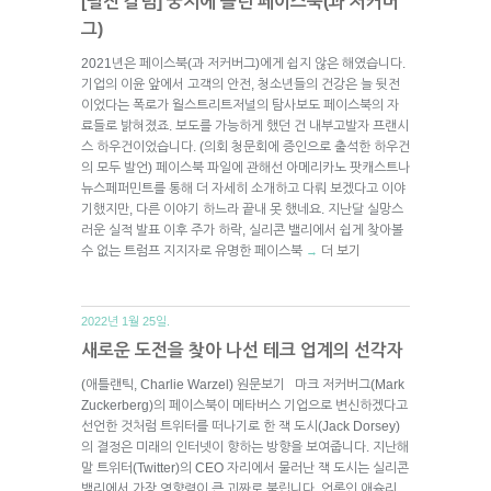
[필진 칼럼] 궁지에 몰린 페이스북(과 저커버
그)
2021년은 페이스북(과 저커버그)에게 쉽지 않은 해였습니다.
기업의 이윤 앞에서 고객의 안전, 청소년들의 건강은 늘 뒷전
이었다는 폭로가 월스트리트저널의 탐사보도 페이스북의 자
료들로 밝혀졌죠. 보도를 가능하게 했던 건 내부고발자 프랜시
스 하우건이었습니다. (의회 청문회에 증인으로 출석한 하우건
의 모두 발언) 페이스북 파일에 관해선 아메리카노 팟캐스트나
뉴스페퍼민트를 통해 더 자세히 소개하고 다뤄 보겠다고 이야
기했지만, 다른 이야기 하느라 끝내 못 했네요. 지난달 실망스
러운 실적 발표 이후 주가 하락, 실리콘 밸리에서 쉽게 찾아볼
수 없는 트럼프 지지자로 유명한 페이스북
더 보기
→
2022년 1월 25일.
새로운 도전을 찾아 나선 테크 업계의 선각자
(애틀랜틱, Charlie Warzel) 원문보기 마크 저커버그(Mark
Zuckerberg)의 페이스북이 메타버스 기업으로 변신하겠다고
선언한 것처럼 트위터를 떠나기로 한 잭 도시(Jack Dorsey)
의 결정은 미래의 인터넷이 향하는 방향을 보여줍니다. 지난해
말 트위터(Twitter)의 CEO 자리에서 물러난 잭 도시는 실리콘
밸리에서 가장 영향력이 큰 괴짜로 불립니다. 언론인 애슐리