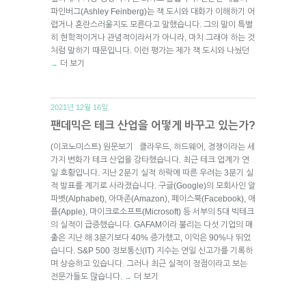
파인버그(Ashley Feinberg)는 잭 도시와 대화가 이해하기 어
렵거나 혼란스러울지도 모른다고 말했습니다. 그의 말이 특별
히 현학적이거나 관념적이라서가 아니라, 마치 그래야 하는 것
처럼 말하기 때문입니다. 이런 평가는 제가 잭 도시와 나눴던
더 보기
→
2021년 12월 16일.
팬데믹은 테크 산업을 어떻게 바꾸고 있는가?
(이코노미스트) 원문보기 클라우드, 하드웨어, 경쟁이라는 세
가지 변화가 테크 산업을 강타했습니다. 최근 테크 업계가 연
일 호황입니다. 지난 2분기 실적 하락에 따른 우려는 3분기 실
적 발표를 계기로 사라졌습니다. 구글(Google)의 모회사인 알
파벳(Alphabet), 아마존(Amazon), 페이스북(Facebook), 애
플(Apple), 마이크로소프트(Microsoft) 등 서부의 5대 빅테크
의 실적이 급증했습니다. GAFAM이라 불리는 다섯 기업의 매
출은 지난 해 3분기보다 40% 증가했고, 이익은 90%나 뛰었
습니다. S&P 500 정보통신(IT) 지수는 연일 신고가를 기록하
며 상승하고 있습니다. 그러나 최근 실적이 정점이라고 보는
전문가들도 많습니다.
더 보기
→