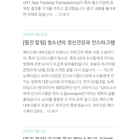
(ATT, App Tracking Transparency)이 특히 중소기업에 끔
찍한 결과를 가져올 거라고 경고했습니다. 광고 내용을 옮겨보
면 아래와 같습니다.
더 보기
→
2022년 3월 21일.
[필진 칼럼] 청소년의 정신건강과 인스타그램
페이스북 내부고발자 프랜시스 하우건의 폭로 이후 소셜미디
어, 특히 인스타그램이 청소년, 특히 10대 소녀들에게 끼치는
영향에 관한 논의가 뜨겁게 달아올랐습니다. 오늘은 프리미엄
콘텐츠에 10월 22일 소개한 글을 다시 싣습니다. —- 지난주
뉴욕타임스 오피니언란은 인스타그램이 10대 소녀들에게 끼
치는 영향에 대한 논의로 뜨거웠습니다. 먼저 10월 8일, 뉴욕
타임스의 에디터이자 영화감독인 린지 크라우스는 “10대 소녀
에게 인스타그램은 악의 소굴(cesspool)”이라는 제목의 글을
올렸습니다. 논의를 촉발한 건 우리 모두 알고 있는 페이스북
내부고발자 프랜시스 하우건의 폭로였습니다. 하우건은 페이
스북이 10대
더 보기
→
2022년 3월 1일.