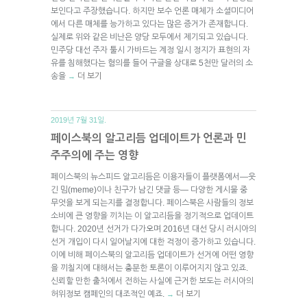
보인다고 주장했습니다. 하지만 보수 언론 매체가 소셜미디어
에서 다른 매체를 능가하고 있다는 많은 증거가 존재합니다.
실제로 위와 같은 비난은 양당 모두에서 제기되고 있습니다.
민주당 대선 주자 툴시 가바드는 계정 일시 정지가 표현의 자
유를 침해했다는 혐의를 들어 구글을 상대로 5천만 달러의 소
송을
더 보기
→
2019년 7월 31일.
페이스북의 알고리듬 업데이트가 언론과 민
주주의에 주는 영향
페이스북의 뉴스피드 알고리듬은 이용자들이 플랫폼에서—웃
긴 밈(meme)이나 친구가 남긴 댓글 등— 다양한 게시물 중
무엇을 보게 되는지를 결정합니다. 페이스북은 사람들의 정보
소비에 큰 영향을 끼치는 이 알고리듬을 정기적으로 업데이트
합니다. 2020년 선거가 다가오며 2016년 대선 당시 러시아의
선거 개입이 다시 일어날지에 대한 걱정이 증가하고 있습니다.
이에 비해 페이스북의 알고리듬 업데이트가 선거에 어떤 영향
을 끼칠지에 대해서는 충분한 토론이 이루어지지 않고 있죠.
신뢰할 만한 출처에서 전하는 사실에 근거한 보도는 러시아의
허위정보 캠페인의 대조적인 예죠.
더 보기
→