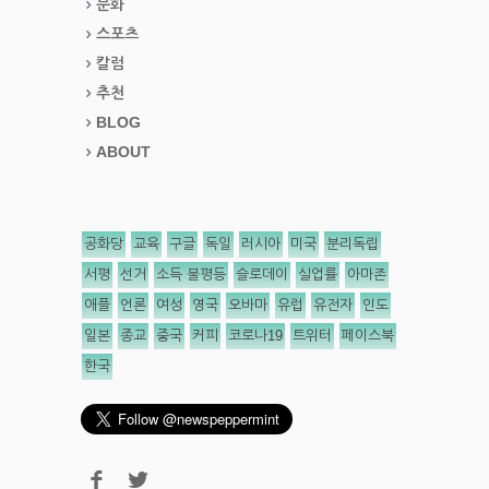
문화
스포츠
칼럼
추천
BLOG
ABOUT
공화당
교육
구글
독일
러시아
미국
분리독립
서평
선거
소득 불평등
슬로데이
실업률
아마존
애플
언론
여성
영국
오바마
유럽
유전자
인도
일본
종교
중국
커피
코로나19
트위터
페이스북
한국