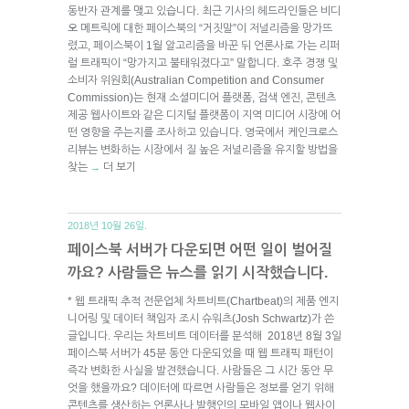
동반자 관계를 맺고 있습니다. 최근 기사의 헤드라인들은 비디
오 메트릭에 대한 페이스북의 “거짓말”이 저널리즘을 망가뜨
렸고, 페이스북이 1월 알고리즘을 바꾼 뒤 언론사로 가는 리퍼
럴 트래픽이 “망가지고 불태워졌다고” 말합니다. 호주 경쟁 및
소비자 위원회(Australian Competition and Consumer
Commission)는 현재 소셜미디어 플랫폼, 검색 엔진, 콘텐츠
제공 웹사이트와 같은 디지털 플랫폼이 지역 미디어 시장에 어
떤 영향을 주는지를 조사하고 있습니다. 영국에서 케인크로스
리뷰는 변화하는 시장에서 질 높은 저널리즘을 유지할 방법을
찾는
더 보기
→
2018년 10월 26일.
페이스북 서버가 다운되면 어떤 일이 벌어질
까요? 사람들은 뉴스를 읽기 시작했습니다.
* 웹 트래픽 추적 전문업체 차트비트(Chartbeat)의 제품 엔지
니어링 및 데이터 책임자 조시 슈워츠(Josh Schwartz)가 쓴
글입니다. 우리는 차트비트 데이터를 분석해 2018년 8월 3일
페이스북 서버가 45분 동안 다운되었을 때 웹 트래픽 패턴이
즉각 변화한 사실을 발견했습니다. 사람들은 그 시간 동안 무
엇을 했을까요? 데이터에 따르면 사람들은 정보를 얻기 위해
콘텐츠를 생산하는 언론사나 발행인의 모바일 앱이나 웹사이