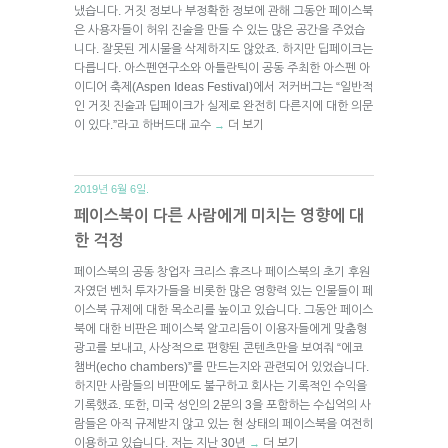
냈습니다. 거짓 정보나 부정확한 정보에 관해 그동안 페이스북
은 사용자들이 허위 진술을 만들 수 있는 많은 공간을 주었습
니다. 잘못된 게시물을 삭제하지도 않았죠. 하지만 딥페이크는
다릅니다. 아스펜연구소와 아틀란틱이 공동 주최한 아스펜 아
이디어 축제(Aspen Ideas Festival)에서 저커버그는 “일반적
인 거짓 진술과 딥페이크가 실제로 완전히 다른지에 대한 의문
이 있다.”라고 하버드대 교수
더 보기
→
2019년 6월 6일.
페이스북이 다른 사람에게 미치는 영향에 대
한 걱정
페이스북의 공동 창업자 크리스 휴즈나 페이스북의 초기 후원
자였던 벤처 투자가들을 비롯한 많은 영향력 있는 인물들이 페
이스북 규제에 대한 목소리를 높이고 있습니다. 그동안 페이스
북에 대한 비판은 페이스북 알고리듬이 이용자들에게 맞춤형
광고를 보내고, 사상적으로 편향된 콘텐츠만을 보여줘 “에코
챔버(echo chambers)”를 만드는지와 관련되어 있었습니다.
하지만 사람들의 비판에도 불구하고 회사는 기록적인 수익을
기록했죠. 또한, 미국 성인의 2분의 3을 포함하는 수십억의 사
람들은 아직 규제받지 않고 있는 현 상태의 페이스북을 여전히
이용하고 있습니다. 저는 지난 30년
더 보기
→