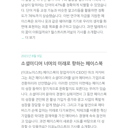
남성이 말하려는 단어의 47%를 정확하게 식별할 수 있었습니
다. 단어 자동 교정 기능과 비슷한 알고리듬을 활용하면 정확
도가 76%까지 상승했습니다. 이번 연구에 자금을 지원한 페
이스북은 모자나 옷과 같은 웨어러블 기기로 우리의 생각을 화
면에 표현하는 최종 목표를 추구하고 있습니다. 과연 텔레파시
의 꿈이 이뤄질까요? 월스트리트저널의 기사를 소개합니다.
더 보기
→
2021년 8월 9일.
소셜미디어 너머의 미래로 향하는 페이스북
(이코노미스트) 페이스북의 창업자이자 CEO인 마크 저커버
그는 최근 페이스북이 소셜미디어를 넘어 메타버스 기업으로
전환하리라 선언했습니다. 이러한 선언의 이면에는 페이스북
의 성장 동력이 장기적으로 둔화할지도 모른다는 우려가 있습
니다. 소셜미디어 분야의 경쟁이 심해지면서 그 동안 페이스북
의 성장을 견인해 온 활성 가입자 증가와 광고 사업의 폭발적
성장을 장담할 수 없게 됐습니다. 그리고 기술 발전으로 메타
버스가 손에 잡히는 미래로 다가오면서, 빅테크를 비롯한 혁신
기업들은 막대한 잠재력을 가진 메타버스 경쟁에 속속 참전하
고 있습니다. 과연 페이스북이 새로운 시도를 바탕으로 더 성
장할 수 있을까요? 이코노미스트의 기사를 소개합니다.