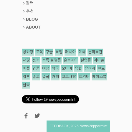
칼럼
추천
BLOG
ABOUT
공화당
교육
구글
독일
러시아
미국
분리독립
서평
선거
소득 불평등
슬로데이
실업률
아마존
애플
언론
여성
영국
오바마
유럽
유전자
인도
일본
종교
중국
커피
코로나19
트위터
페이스북
한국
FEEDBACK
,
2026
NewsPeppermint