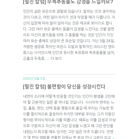
[필진 칼럼] 무척추동물도 감정을 느낄까요?
인간의 삶은 모순으로 점철돼 있습니다. 말하는 것과 생각하는
것이 다르고, 어떤 일이 닥치기 전과 닥쳤을 때가 다릅니다. 자
신의 입장에 따라 말이 달라지는 것은 애교로 보이기도 합니
다. 그런 여러 모순 중에서 동물이 감정을 느낀다는 것을 알면
서도 자신의 즐거움을 위해 그 동물을 먹는 것은 인간이 가진
여러 모순 중에도 상당히 큰 모순일 것입니다. 지난 3월 24일,
저명한 영장류 학자인 프란스 드발과 철학자인 크리스틴 앤드
류스는 사이언스에 인간과 유사한 포유류와 척추동물을 넘어,
곤충과 두족류,
더 보기
→
2022년 6월 9일.
[필진 칼럼] 불편함이 당신을 성장시킨다
내면의 소리에 어떻게 반응할 것인가는 인간이 평생을 고민해
야 할 근본적인 질문 중 하나일 것입니다. 시시각각 변하는 느
낌, 충동, 판단, 선택 등을 행동으로 옮길 때 우리는 가능한 한
이를 합리적으로 결정하려 하지만 대부분 우리는 그저 자동인
형처럼 무의식적으로 이를 따릅니다. 때로는 이를 감정과 이성
으로 구분하고 자신이 왜 그런 감정을 느꼈고 왜 그런 판단을
내렸는지 회고할 때도 있지만 그런 일은 아주 드뭅니다. 언젠
가 몇 편의 영화를 연출한 감독님 한 분과 만나 그분이 쓰고
→