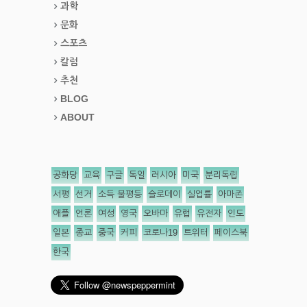
과학
문화
스포츠
칼럼
추천
BLOG
ABOUT
공화당
교육
구글
독일
러시아
미국
분리독립
서평
선거
소득 불평등
슬로데이
실업률
아마존
애플
언론
여성
영국
오바마
유럽
유전자
인도
일본
종교
중국
커피
코로나19
트위터
페이스북
한국