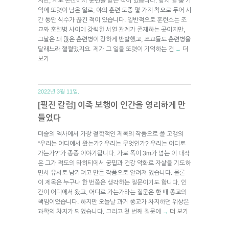
지만, 저도 논산에서 훈련을 받은 적이 있습니다. 당시 일 중 기
억에 또렷이 남은 일로, 야외 훈련 도중 몇 가지 착오로 두어 시
간 동안 식수가 끊긴 적이 있습니다. 일반적으로 훈련소는 조
교와 훈련병 사이에 강력한 서열 관계가 존재하는 곳이지만,
그날은 꽤 많은 훈련병이 강하게 반발했고, 조교들도 훈련병을
달래느라 쩔쩔맸지요. 제가 그 일을 또렷이 기억하는 건
더
→
보기
2022년 3월 11일.
[필진 칼럼] 이족 보행이 인간을 영리하게 만
들었다
미술의 역사에서 가장 철학적인 제목의 작품으로 폴 고갱의
“우리는 어디에서 왔는가? 우리는 무엇인가? 우리는 어디로
가는가?”가 종종 이야기됩니다. 가로 폭이 3m가 넘는 이 대작
은 그가 적도의 타히티에서 궁핍과 건강 악화로 자살을 기도하
면서 유서로 남기려고 만든 작품으로 알려져 있습니다. 물론
이 제목은 누구나 한 번쯤은 생각하는 질문이기도 합니다. 인
간이 어디에서 왔고, 어디로 가는가라는 질문은 한 때 종교의
책임이었습니다. 하지만 오늘날 과거 종교가 차지하던 위상은
과학의 차지가 되었습니다. 그리고 첫 번째 질문에
더 보기
→