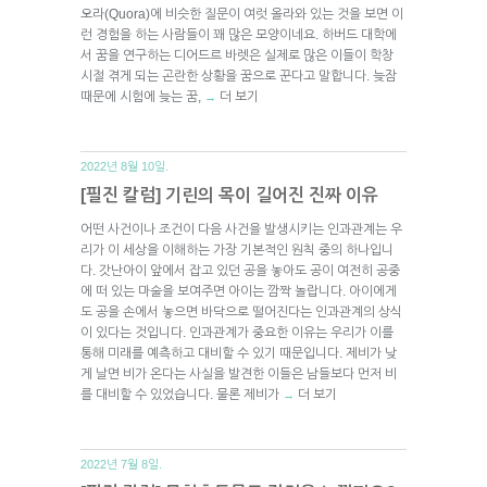
오라(Quora)에 비슷한 질문이 여럿 올라와 있는 것을 보면 이
런 경험을 하는 사람들이 꽤 많은 모양이네요. 하버드 대학에
서 꿈을 연구하는 디어드르 바렛은 실제로 많은 이들이 학창
시절 겪게 되는 곤란한 상황을 꿈으로 꾼다고 말합니다. 늦잠
때문에 시험에 늦는 꿈,
더 보기
→
2022년 8월 10일.
[필진 칼럼] 기린의 목이 길어진 진짜 이유
어떤 사건이나 조건이 다음 사건을 발생시키는 인과관계는 우
리가 이 세상을 이해하는 가장 기본적인 원칙 중의 하나입니
다. 갓난아이 앞에서 잡고 있던 공을 놓아도 공이 여전히 공중
에 떠 있는 마술을 보여주면 아이는 깜짝 놀랍니다. 아이에게
도 공을 손에서 놓으면 바닥으로 떨어진다는 인과관계의 상식
이 있다는 것입니다. 인과관계가 중요한 이유는 우리가 이를
통해 미래를 예측하고 대비할 수 있기 때문입니다. 제비가 낮
게 날면 비가 온다는 사실을 발견한 이들은 남들보다 먼저 비
를 대비할 수 있었습니다. 물론 제비가
더 보기
→
2022년 7월 8일.