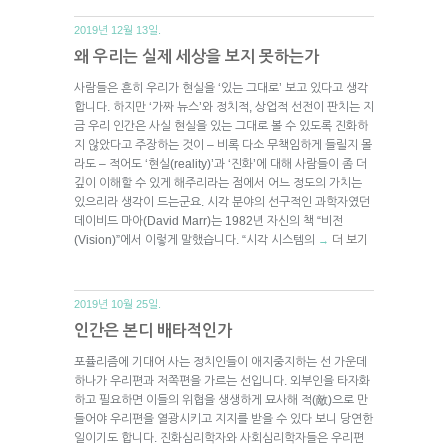
2019년 12월 13일.
왜 우리는 실제 세상을 보지 못하는가
사람들은 흔히 우리가 현실을 ‘있는 그대로’ 보고 있다고 생각
합니다. 하지만 ‘가짜 뉴스’와 정치적, 상업적 선전이 판치는 지
금 우리 인간은 사실 현실을 있는 그대로 볼 수 있도록 진화하
지 않았다고 주장하는 것이 – 비록 다소 무책임하게 들릴지 몰
라도 – 적어도 ‘현실(reality)’과 ‘진화’에 대해 사람들이 좀 더
깊이 이해할 수 있게 해주리라는 점에서 어느 정도의 가치는
있으리라 생각이 드는군요. 시각 분야의 선구적인 과학자였던
데이비드 마아(David Marr)는 1982년 자신의 책 “비전
(Vision)”에서 이렇게 말했습니다. “시각 시스템의
더 보기
→
2019년 10월 25일.
인간은 본디 배타적인가
포퓰리즘에 기대어 사는 정치인들이 애지중지하는 선 가운데
하나가 우리편과 저쪽편을 가르는 선입니다. 외부인을 타자화
하고 필요하면 이들의 위협을 생생하게 묘사해 적(敵)으로 만
들어야 우리편을 열광시키고 지지를 받을 수 있다 보니 당연한
일이기도 합니다. 진화심리학자와 사회심리학자들은 우리편