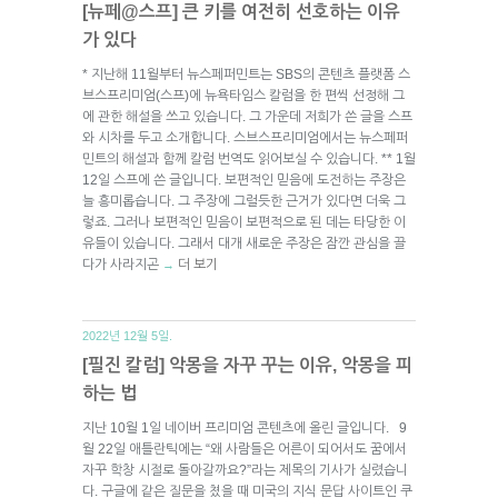
[뉴페@스프] 큰 키를 여전히 선호하는 이유
가 있다
* 지난해 11월부터 뉴스페퍼민트는 SBS의 콘텐츠 플랫폼 스
브스프리미엄(스프)에 뉴욕타임스 칼럼을 한 편씩 선정해 그
에 관한 해설을 쓰고 있습니다. 그 가운데 저희가 쓴 글을 스프
와 시차를 두고 소개합니다. 스브스프리미엄에서는 뉴스페퍼
민트의 해설과 함께 칼럼 번역도 읽어보실 수 있습니다. ** 1월
12일 스프에 쓴 글입니다. 보편적인 믿음에 도전하는 주장은
늘 흥미롭습니다. 그 주장에 그럴듯한 근거가 있다면 더욱 그
렇죠. 그러나 보편적인 믿음이 보편적으로 된 데는 타당한 이
유들이 있습니다. 그래서 대개 새로운 주장은 잠깐 관심을 끌
다가 사라지곤
더 보기
→
2022년 12월 5일.
[필진 칼럼] 악몽을 자꾸 꾸는 이유, 악몽을 피
하는 법
지난 10월 1일 네이버 프리미엄 콘텐츠에 올린 글입니다. 9
월 22일 애틀란틱에는 “왜 사람들은 어른이 되어서도 꿈에서
자꾸 학창 시절로 돌아갈까요?”라는 제목의 기사가 실렸습니
다. 구글에 같은 질문을 쳤을 때 미국의 지식 문답 사이트인 쿠