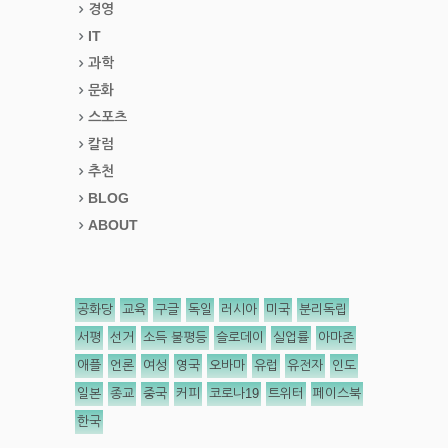
경영
IT
과학
문화
스포츠
칼럼
추천
BLOG
ABOUT
공화당
교육
구글
독일
러시아
미국
분리독립
서평
선거
소득 불평등
슬로데이
실업률
아마존
애플
언론
여성
영국
오바마
유럽
유전자
인도
일본
종교
중국
커피
코로나19
트위터
페이스북
한국