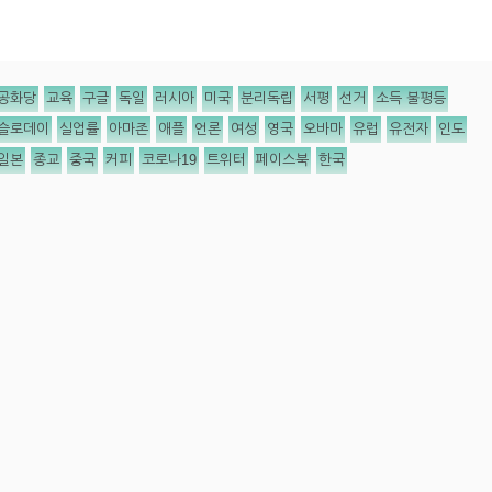
공화당
교육
구글
독일
러시아
미국
분리독립
서평
선거
소득 불평등
슬로데이
실업률
아마존
애플
언론
여성
영국
오바마
유럽
유전자
인도
일본
종교
중국
커피
코로나19
트위터
페이스북
한국