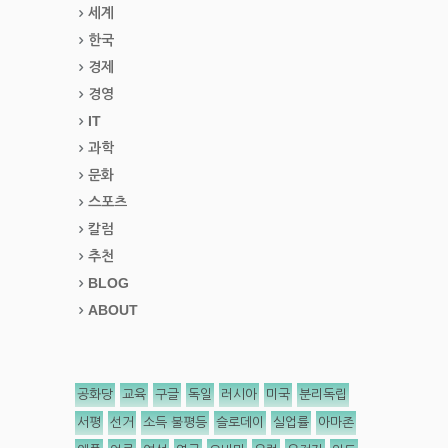
세계
한국
경제
경영
IT
과학
문화
스포츠
칼럼
추천
BLOG
ABOUT
공화당
교육
구글
독일
러시아
미국
분리독립
서평
선거
소득 불평등
슬로데이
실업률
아마존