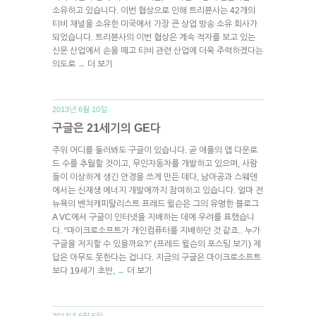
소유하고 있습니다. 이번 협상으로 인해 트리뷴사는 42개의
티비 채널을 소유한 미국에서 가장 큰 상업 방송 소유 회사가
되었습니다. 트리뷴사의 이번 협상은 계속 적자를 보고 있는
신문 산업에서 손을 떼고 티비 관련 산업에 더욱 주력하겠다는
의도로
더 보기
→
2013년 6월 10일.
구글은 21세기의 GE다
주위 어디를 둘러봐도 구글이 있습니다. 곧 애플의 앱 다운로
드 수를 추월할 것이고, 무인자동차를 개발하고 있으며, 사람
들이 이상하게 생긴 안경을 쓰게 만든 데다, 남아공과 스웨덴
에서는 신재생 에너지 개발에까지 참여하고 있습니다. 얼마 전
뉴욕의 벤쳐캐피탈리스트 프레드 윌슨은 그의 유명한 블로그
A VC에서 구글이 인터넷을 지배하는 데에 우려를 표했습니
다. “마이크로소프트가 개인컴퓨터를 지배하던 것 같죠.. 누가
구글을 저지할 수 있을까요?” (프레드 윌슨의 포스팅 보기) 제
답은 아무도 못한다는 겁니다. 지금의 구글은 마이크로소프트
보다 19세기 초반,
더 보기
→
2013년 6월 5일.