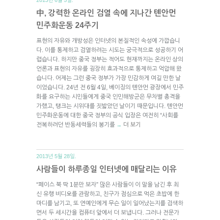
中, 강력한 온라인 검열 속에 지나간 톈안먼
민주화운동 24주기
표현의 자유와 개방성은 인터넷의 본질적인 속성에 가깝습니
다. 이를 통제하고 검열하려는 시도는 궁극적으로 성공하기 어
렵습니다. 하지만 중국 정부는 적어도 현재까지는 온라인 상의
언론과 표현의 자유를 굉장히 효과적으로 통제하고 억압해 왔
습니다. 어제는 그런 중국 정부가 가장 민감하게 여길 만한 날
이었습니다. 24년 전 6월 4일, 베이징의 톈안먼 광장에서 민주
화를 요구하는 시민들에게 중국 인민해방군은 무차별 총격을
가했고, 탱크는 시위대를 짓밟았던 날이기 때문입니다. 톈안먼
민주화운동에 대한 중국 정부의 공식 입장은 여전히 “사회를
전복하려던 반동세력들의 봉기를
더 보기
→
2013년 5월 28일.
사람들이 하루종일 인터넷에 매달리는 이유
“페이스 북 딱 1분만 보자” 많은 사람들이 이 말을 남긴 후 최
신 유행 비디오를 관람하고, 친구가 점심으로 먹은 초밥에 한
마디를 남기고, 또 연예인에게 무슨 일이 일어났는지를 검색하
면서 두 세시간을 컴퓨터 앞에서 더 보냅니다. 그러나 전문가