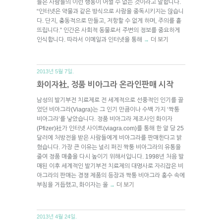
들은 사람들의 이런 행동이 어쩔 수 없는 것이라고 말합니다.
“인터넷은 약물과 같은 방식으로 사람을 중독시키지는 않습니
다. 단지, 충동적으로 만들고, 저항할 수 없게 하며, 주의를 흩
뜨립니다.” 인간은 사회적 동물로서 주변의 정보를 중요하게
인식합니다. 따라서 이메일과 인터넷을 통해
더 보기
→
2013년 5월 7일.
화이자社, 정품 비아그라 온라인판매 시작
남성의 발기부전 치료제로 전 세계적으로 선풍적인 인기를 끌
었던 비아그라(Viagra)는 그 인기 만큼이나 수백 가지 ‘짝퉁
비아그라’를 낳았습니다. 정품 비아그라 제조사인 화이자
(Pfizer)社가 인터넷 사이트(viagra.com)를 통해 한 알 당 25
달러에 처방전을 받은 사람들에게 비아그라를 판매한다고 밝
혔습니다. 가장 큰 이유는 널리 퍼진 짝퉁 비아그라의 유통을
줄여 정품 매출을 다시 높이기 위해서입니다. 1998년 처음 발
매된 이후 세계적인 발기부전 치료제의 대명사로 자리잡은 비
아그라의 판매는 경쟁 제품의 등장과 짝퉁 비아그라 홍수 속에
부침을 거듭했고, 화이자는 올
더 보기
→
2013년 4월 24일.