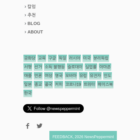
칼럼
추천
BLOG
ABOUT
공화당
교육
구글
독일
러시아
미국
분리독립
서평
선거
소득 불평등
슬로데이
실업률
아마존
애플
언론
여성
영국
오바마
유럽
유전자
인도
일본
종교
중국
커피
코로나19
트위터
페이스북
한국
FEEDBACK
,
2026
NewsPeppermint