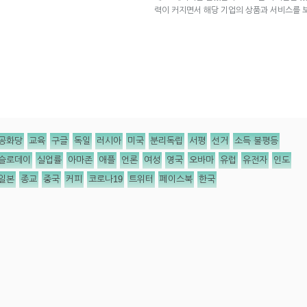
력이 커지면서 해당 기업의 상품과 서비스를
공화당
교육
구글
독일
러시아
미국
분리독립
서평
선거
소득 불평등
슬로데이
실업률
아마존
애플
언론
여성
영국
오바마
유럽
유전자
인도
일본
종교
중국
커피
코로나19
트위터
페이스북
한국