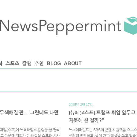
화
스포츠
칼럼
추천
BLOG
ABOUT
2025년 3월 17일.
 무색해질 판… 그런데도 나만
[뉴페@스프] 트럼프 취임 앞두고
지못해 한 걸까?”
미엄(스프)에 뉴욕타임스 칼럼을 한 편씩
뉴스페퍼민트는 SBS의 콘텐츠 플랫폼 스브스
 그 가운데 저희가 쓴 해설을 스프와 시차
선정해 번역하고, 글에 관한 해설을 쓰고 있습