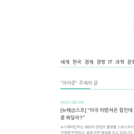
세계
한국
경제
경영
IT
과학
문
"아마존" 주제의 글
2025년 3월 29일.
[뉴페@스프] “미국 떠받쳐온 힘인데
좀 봐달라?”
뉴스페퍼민트는 SBS의 콘텐츠 플랫폼 스브스프리
선정해 번역하고, 글에 관한 해설을 쓰고 있습니다.