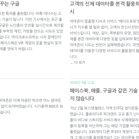
 꾸는 구글
고객의 신체 데이터를 본격 활용하
시
 엉뚱한 특허를 출원합니다. 비록 대다수는 소
 기술이 됩니다. 이번 기사에서는 최근 출
아마존이 맞춤형 티셔츠 서비스 “메이드포유”
 구글은 노인층의 안전을 실시간으로 체크할
너가 치수를 잴 필요 없이, 고객의 전신사진
를 부착한 재킷, 가방을 만드는 시도도 있었
서비스입니다. 색상, 길이, 목부분의 모양, 원
창입니다. 마이크로소프트는 시각 장애인이
체를 본뜬 아바타에 다양한 옷을 입혀보며 확
 페이스북은 VR 게임의 옷을 현실의 옷처
아마존의 시도는 번번이 실패해왔습니다. 과연
미래를 엿보기 바랍니다.
데이터를 이용한 다양한 서비스의 출발점이 될
니다.
더 보기
→
2018년 4월 11일.
페이스북, 애플, 구글과 같은 기
지 않습니다
아마존은 이제 마음만 먹으면 어느 분야든
기업이 되어버렸습니다. 시가총액 800조 원
지난 2월 로스앤젤레스 지역 민주당 정치운동
습니다.
했습니다. 플로리다주 파크랜드 고교 총기 난사
플의 비디오 스트리밍 서비스에서 삭제해달라는
플의 침묵을 비난하며 그는 해당 기업을 보이콧하
올렸습니다. 330개의 다른 트위터 계정이 그
게 그 메시지를 올렸을까요? 그는 아이폰을 