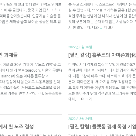
퍼민트의 해설과 함께 칼럼 번역도 읽어보
를 두고 소개합니다. 스브스프리미엄에서는 
 스프에 쓴 글입니다. 중국 기업 딥시크 쇼크
실 수 있습니다. ** 오늘 소개하는 글은 1월 
충격파를 안겨줬습니다. 인공지능 기술을 둘
적인 주체는 신념에 찬 나치나 신념에 찬 공산
수많은 제약을 뚫고 보여준 성공은 테크 업
짓의 구분이 더는 존재하지 않는 사람들이다.
서 한 말입니다. 나와
더 보기
→
2022년 6월 16일.
인 과제들
[필진 칼럼] 홀푸즈의 아마존화(化
 이달 초 30년 가까이 ‘무노조 경영’을 고
디지털 시대 경제의 특징은 무엇이 있을까요?
다섯 개 보로(borough, 서울의 구(區)
책에 관해 펴낸 보고서에서 디지털 경제의 특
Island)에 있는 아마존 물류창고
에 대한 보상이 매우 크다. 네트워크 효과가 큰
익을 대표해 협상에 나설 단체로 노동조합을 선택
른다. 아마존은 위 세 가지를 모두 적용해볼 
서 바리스타들이 처음으로 노동조합을 결성
도 특히 데이터를 어떻게 활용하느냐와 관련해
이정표로 기록될 만한 사건입니다. 노동조합을
드를 밀어주기 위해 검색결과 알고리듬을 어
에서,
더 보기
→
2022년 3월 24일.
에서 첫 노조 결성
[필진 칼럼] 플랫폼 경제 독점 기