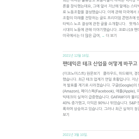
최근 아마존 물류창고 노동자들이 아마존 역사상 
론을 장식했는데요, 그에 앞서 지난해 말에는 스타
로 노동조합을 결성했습니다. 이에 관해 미국에서 
조합의 미래를 전망하는 글도 프리미엄 콘텐츠에 썼습
타벅스 노조 결성에 관한 글을 소개합니다. 팟캐
시대의 노동에 관해 이야기했습니다. 코로나19 
미국에서는 더 많은 급여,
더 보기
→
2021년 12월 16일.
팬데믹은 테크 산업을 어떻게 바꾸고
(이코노미스트) 원문보기 클라우드, 하드웨어, 경
했습니다. 최근 테크 업계가 연일 호황입니다. 지난
적 발표를 계기로 사라졌습니다. 구글(Google)의 모
(Amazon), 페이스북(Facebook), 애플(Apple)
빅테크의 실적이 급증했습니다. GAFAM이라 불리
40% 증가했고, 이익은 90%나 뛰었습니다. S&P 
록하며 상승하고 있습니다. 그러나 최근 실적이 
보기
2021년 3월 10일.