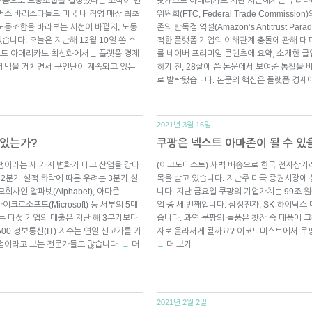
처음으로 노동조합을 결성했다는 소식이 언
팟캐스트 아메리카노 지난 시즌에서는 우리나
벅스 바리스타들도 미국 내 직영 매장 최초
위원회(FTC, Federal Trade Commissio
노동조합을 바라보는 시선이 바뀔지, 노동
존의 반독점 역설(Amazon’s Antitrust P
니다. 오늘은 지난해 12월 10일 쓴 스
적한 플랫폼 기업의 이해관계 충돌에 관해 대
스트 아메리카노 최신화에서는 플랫폼 경제
를 네이버 프리미엄 콘텐츠에 요약, 소개한 
팬데믹을 거치면서 구인난이 계속되고 있는
하기 전, 28살에 쓴 논문에서 보여준 통찰을
로 발탁됐습니다. 논문의 핵심은 플랫폼 경
2021년 3월 16일.
 있는가?
쿠팡은 넥스트 아마존이 될 수 있
쟁이라는 세 가지 변화가 테크 산업을 강타
(이코노미스트) 새벽 배송으로 한국 전자상거
 2분기 실적 하락에 따른 우려는 3분기 실
목을 받고 있습니다. 지난주 미국 증권시장에
회사인 알파벳(Alphabet), 아마존
니다. 지난 금요일 쿠팡의 기업가치는 99조 
, 마이크로소프트(Microsoft) 등 서부의 5대
업 중 세 번째입니다. 삼성전자, SK 하이닉스
는 다섯 기업의 매출은 지난 해 3분기보다
습니다. 과연 쿠팡의 돌풍은 찻잔 속 태풍에 
500 정보통신(IT) 지수는 연일 신고가를 기
자로 올라서게 될까요? 이코노미스트에서 쿠팡
정점이라고 보는 전문가들도 많습니다.
더
더 보기
→
→
2021년 2월 2일.