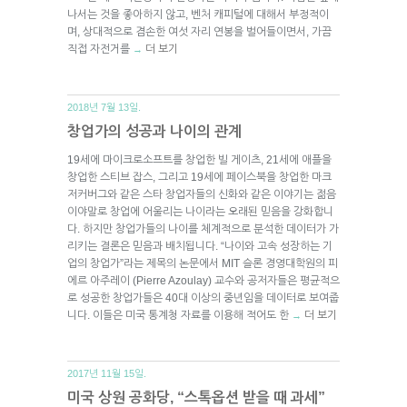
나서는 것을 좋아하지 않고, 벤처 캐피털에 대해서 부정적이
며, 상대적으로 겸손한 여섯 자리 연봉을 벌어들이면서, 가끔
직접 자전거를
더 보기
→
2018년 7월 13일.
창업가의 성공과 나이의 관계
19세에 마이크로소프트를 창업한 빌 게이츠, 21세에 애플을
창업한 스티브 잡스, 그리고 19세에 페이스북을 창업한 마크
저커버그와 같은 스타 창업자들의 신화와 같은 이야기는 젊음
이야말로 창업에 어울리는 나이라는 오래된 믿음을 강화합니
다. 하지만 창업가들의 나이를 체계적으로 분석한 데이터가 가
리키는 결론은 믿음과 배치됩니다. “나이와 고속 성장하는 기
업의 창업가”라는 제목의 논문에서 MIT 슬론 경영대학원의 피
에르 아주레이 (Pierre Azoulay) 교수와 공저자들은 평균적으
로 성공한 창업가들은 40대 이상의 중년임을 데이터로 보여줍
니다. 이들은 미국 통계청 자료를 이용해 적어도 한
더 보기
→
2017년 11월 15일.
미국 상원 공화당, “스톡옵션 받을 때 과세”