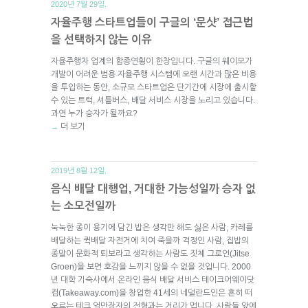
2020년 7월 29일.
자율주행 스타트업들이 구글의 ‘문샷’ 접근법
을 선택하지 않는 이유
자율주행차 업계의 합종연횡이 한창입니다. 구글의 웨이모가
개발이 어려운 범용 자율주행 시스템에 오랜 시간과 많은 비용
을 투입하는 동안, 소규모 스타트업은 단기간에 시장에 출시할
수 있는 트럭, 셔틀버스, 배달 서비스 시장을 노리고 있습니다.
과연 누가 승자가 될까요?
더 보기
→
2019년 8월 12일.
음식 배달 대행업, 거대한 가능성일까 승자 없
는 소모전일까
눅눅한 종이 용기에 담긴 밥은 생각만 해도 싫은 사람, 카레를
배달하는 퀵배달 자전거에 치여 죽을까 걱정인 사람, 집밥의
종말이 문화적 퇴보라고 생각하는 사람도 짓체 그로언(Jitse
Groen)을 보면 호감을 느끼지 않을 수 없을 것입니다. 2000
년 대학 기숙사에서 온라인 음식 배달 서비스 테이크어웨이닷
컴(Takeaway.com)을 창업한 41세의 네덜란드인은 흔히 떠
오르는 테크 억만장자의 전형과는 거리가 멉니다. 사람들 앞에