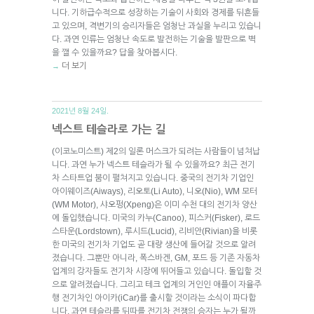
니다. 기하급수적으로 성장하는 기술이 사회와 경제를 뒤흔들
고 있으며, 격변기의 승리자들은 엄청난 과실을 누리고 있습니
다. 과연 인류는 엄청난 속도로 발전하는 기술을 발판으로 벽
을 깰 수 있을까요? 답을 찾아봅시다.
더 보기
→
2021년 8월 24일.
넥스트 테슬라로 가는 길
(이코노미스트) 제2의 일론 머스크가 되려는 사람들이 넘쳐납
니다. 과연 누가 넥스트 테슬라가 될 수 있을까요? 최근 전기
차 스타트업 붐이 펼쳐지고 있습니다. 중국의 전기차 기업인
아이웨이즈(Aiways), 리오토(Li Auto), 니오(Nio), WM 모터
(WM Motor), 샤오펑(Xpeng)은 이미 수천 대의 전기차 양산
에 돌입했습니다. 미국의 카누(Canoo), 피스커(Fisker), 로드
스타운(Lordstown), 루시드(Lucid), 리비안(Rivian)을 비롯
한 미국의 전기차 기업도 곧 대량 생산에 들어갈 것으로 알려
졌습니다. 그뿐만 아니라, 폭스바겐, GM, 포드 등 기존 자동차
업계의 강자들도 전기차 시장에 뛰어들고 있습니다. 돌입할 것
으로 알려졌습니다. 그리고 테크 업계의 거인인 애플이 자율주
행 전기차인 아이카(iCar)를 출시할 것이라는 소식이 파다합
니다. 과연 테슬라를 뒤따를 전기차 전쟁의 승자는 누가 될까