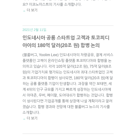
요? 이코노미스트의 기사를 소개합니다.
더 보기
→
2021년 2월 11일.
인도네시아 공룡 스타트업 고젝과 토코피디
아아의 180억 달러(20조 원) 합병 논의
(블룸버그, Yoolim Lee) 인도네시아의 차량공유, 결제 서비스
플랫폼인 고젝이 온라인쇼핑 플랫폼 토코피디아와 합병을 논
의하고 있습니다. 각각 105억 달러(12조 원), 75억 달러(8조
원)의 기업가치로 평가되는 인도네시아 최대 스타트업인 고젝
과 토코피디아의 합병이 성사되면, 180억 달러(20조 원)에 달
하는 공룡 플랫폼 기업이 탄생합니다. 과장을 약간 보태면, 세
계 4위의 인구 규모를 가지고 빠르게 성장하는 인도네시아에
서 아마존, 우버, 페이팔, 도어대쉬가 합병하는 것입니다. 합병
이 성사된다면 기업공개를 통해 상장에 나설 계획이라고 알려
졌습니다. 합병 경과와 전망에 대한 블룸버그 뉴스의 기사를
소개합니다.
더 보기
→