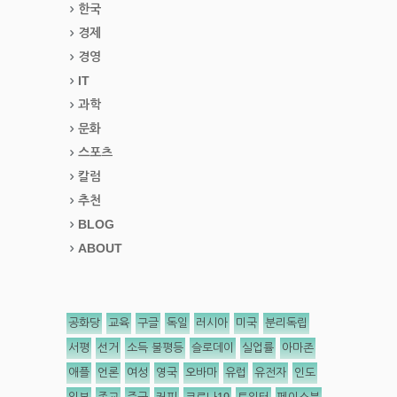
한국
경제
경영
IT
과학
문화
스포츠
칼럼
추천
BLOG
ABOUT
공화당
교육
구글
독일
러시아
미국
분리독립
서평
선거
소득 불평등
슬로데이
실업률
아마존
애플
언론
여성
영국
오바마
유럽
유전자
인도