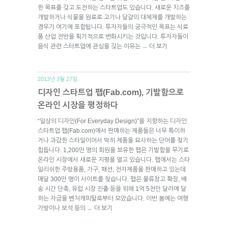
한 목표를 갖고 도전하는 스타트업도 있습니다. 새로운 치즈를
개발하거나 식물을 원료로 고기나 달걀의 대체제를 개발하는
경우가 여기에 포함됩니다. 투자자들의 궁극적인 목표는 식료
품 산업 전반을 획기적으로 변화시키는 것입니다. 투자자들이
음식 관련 스타트업에 관심을 갖는 이유는
더 보기
→
2013년 3월 27일.
디자인 스타트업 팹(Fab.com), 기발함으로
온라인 시장을 평정하다
“일상의 디자인(For Everyday Design)”을 지향하는 디자인
스타트업 팹(Fab.com)에서 판매하는 제품들은 너무 특이하
거나 과감한 스타일이어서 딱히 제품을 묘사하는 단어를 찾기
힘듭니다. 1,200만 명의 회원을 보유한 팹은 기발함을 무기로
온라인 시장에서 새로운 지평을 열고 있습니다. 팹에서는 스타
일리쉬한 주방용품, 가구, 패션, 전자제품을 판매하고 있는데
매달 300만 명이 사이트를 찾습니다. 팹은 물류창고 확장, 배
송 시간 단축, 유럽 시장 진출 등을 위해 1억 5천만 달러에 달
하는 자금을 벤처캐피탈로부터 모았습니다. 이번 봄에는 여행
가방이나 보석 등의
더 보기
→