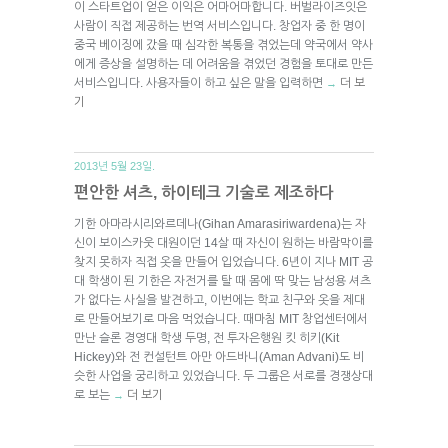
이 스타트업이 얻은 이익은 어마어마합니다. 버벌라이즈잇은
사람이 직접 제공하는 번역 서비스입니다. 창업자 중 한 명이
중국 베이징에 갔을 때 심각한 복통을 겪었는데 약국에서 약사
에게 증상을 설명하는 데 어려움을 겪었던 경험을 토대로 만든
서비스입니다. 사용자들이 하고 싶은 말을 입력하면
더 보
→
기
2013년 5월 23일.
편안한 셔츠, 하이테크 기술로 제조하다
기한 아마라시리와르데나(Gihan Amarasiriwardena)는 자
신이 보이스카웃 대원이던 14살 때 자신이 원하는 바람막이를
찾지 못하자 직접 옷을 만들어 입었습니다. 6년이 지나 MIT 공
대 학생이 된 기한은 자전거를 탈 때 몸에 딱 맞는 남성용 셔츠
가 없다는 사실을 발견하고, 이번에는 학교 친구와 옷을 제대
로 만들어보기로 마음 먹었습니다. 때마침 MIT 창업센터에서
만난 슬론 경영대 학생 두명, 전 투자은행원 킷 히키(Kit
Hickey)와 전 컨설턴트 아만 아드바니(Aman Advani)도 비
슷한 사업을 궁리하고 있었습니다. 두 그룹은 서로를 경쟁상대
로 보는
더 보기
→