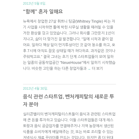
2013년 5월 8일.
“함께” 혼자 일해요
뉴욕에서 창업한 27살 휘트니 팅글(Whitney Tingle) 씨는 자
기 사업을 시작하면 틀에 박힌 사무실 생활을 때려칠 수 있을
거란 환상을 갖고 있었습니다. 그러나 회사를 그만둔지 1년이
지나고, 삶이 더 망가진 걸 발견합니다. “일에 시작과 끝이 없
어요. 일하다 책상 밑이 먼지투성이인 것 같아 청소를 하고, 오
후 7시에 아직도 잠옷 상태일 때가 허다하죠. 과자같은 것이나
주워먹고요.” 결국 그녀는 초기 단계 스타트업들이 모여 일하
는 일종의 공동작업공간 “NeueHouse”에서 일하기 시작했습
니다. 비슷한 고민을 하는 다른 창업자들과
더 보기
→
2013년 4월 30일.
음식 관련 스타트업, 벤처캐피탈의 새로운 투
자 분야
실리콘밸리의 벤처캐피탈리스트들이 음식과 관련된 스타트업
에 큰 돈을 투자하고 있습니다. 이들 스타트업들은 대개 레스
토랑과 음식 공급업자를 연결해주거나 지역 농장에서 생산된
식품을 소비자에게 배달해주는 것, 또는 바로 조리할 수 있는
저녁식사 재료 꾸러미를 만드는 것입니다. 하지만 좀 더 원대