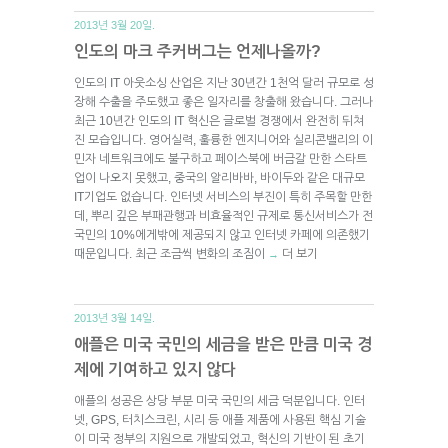
2013년 3월 20일.
인도의 마크 주커버그는 언제나올까?
인도의 IT 아웃소싱 산업은 지난 30년간 1천억 달러 규모로 성
장해 수출을 주도했고 좋은 일자리를 창출해 왔습니다. 그러나
최근 10년간 인도의 IT 혁신은 글로벌 경쟁에서 완전히 뒤쳐
진 모습입니다. 영어실력, 훌륭한 엔지니어와 실리콘밸리의 이
민자 네트워크에도 불구하고 페이스북에 버금갈 만한 스타트
업이 나오지 못했고, 중국의 알리바바, 바이두와 같은 대규모
IT기업도 없습니다. 인터넷 서비스의 부진이 특히 주목할 만한
데, 뿌리 깊은 부패관행과 비효율적인 규제로 통신서비스가 전
국민의 10%에게밖에 제공되지 않고 인터넷 카페에 의존했기
때문입니다. 최근 조금씩 변화의 조짐이
더 보기
→
2013년 3월 14일.
애플은 미국 국민의 세금을 받은 만큼 미국 경
제에 기여하고 있지 않다
애플의 성공은 상당 부분 미국 국민의 세금 덕분입니다. 인터
넷, GPS, 터치스크린, 시리 등 애플 제품에 사용된 핵심 기술
이 미국 정부의 지원으로 개발되었고, 혁신의 기반이 된 초기