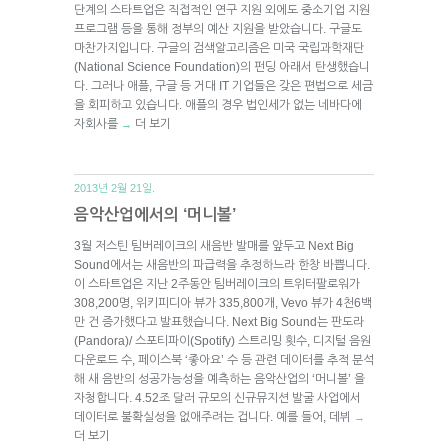
단계의 스타트업은 직접적인 연구 지원 외에도 중소기업 지원
프로그램 등을 통해 정부의 예산 지원을 받았습니다. 구글도
마찬가지입니다. 구글의 검색알고리즘은 미국 국립과학재단
(National Science Foundation)의 펀딩 아래서 탄생했습니
다. 그러나 애플, 구글 등 거대 IT 기업들은 갖은 편법으로 세금
을 회피하고 있습니다. 애플의 경우 법인세가 없는 네바다에
자회사를
더 보기
→
2013년 2월 21일.
음악산업에서의 ‘머니볼’
3월 저스틴 팀버레이크의 새음반 발매를 앞두고 Next Big
Sound에서는 새음반의 파급력을 추정하느라 한창 바쁩니다.
이 스타트업은 지난 2주동안 팀버레이크의 트위터팔로워가
308,200명, 위키피디아 뷰가 335,800개, Vevo 뷰가 4천6백
만 건 증가했다고 발표했습니다. Next Big Sound는 판도라
(Pandora)/ 스포티파이(Spotify) 스트리밍 횟수, 디지털 음원
다운로드 수, 페이스북 ‘좋아요’ 수 등 관련 데이터를 추적 분석
해 새 음반의 성공가능성을 예측하는 음악산업의 ‘머니볼’ 을
자청합니다. 4.52조 달러 규모의 신규뮤지션 발굴 사업에서
데이터로 불확실성을 없애주려는 겁니다. 예를 들어, 데뷔
→
더 보기