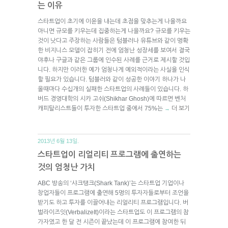
는 이유
스타트업이 초기에 이윤을 내는데 초점을 맞추는게 나을까요
아니면 규모를 키우는데 집중하는게 나을까요? 규모를 키우는
것이 낫다고 주장하는 사람들은 텀블러나 유튜브와 같이 명확
한 비지니스 모델이 잡히기 전에 엄청난 성장세를 보여서 결국
야후나 구글과 같은 그룹에 인수된 사례를 근거로 제시할 것입
니다. 하지만 이러한 예가 엄청나게 예외적이라는 사실을 인식
할 필요가 있습니다. 텀블러와 같이 성공한 이야기 하나가 나
올때마다 수십개의 실패한 스타트업의 사례들이 있습니다. 하
버드 경영대학의 시카 고쉬(Shikhar Ghosh)에 따르면 벤처
캐피탈리스트들이 투자한 스타트업 중에서 75%는
더 보기
→
2013년 6월 13일.
스타트업이 리얼리티 프로그램에 출연하는
것의 엄청난 가치
ABC 방송의 ‘샤크탱크(Shark Tank)’는 스타트업 기업이나
창업자들이 프로그램에 출연해 5명의 투자자들로부터 조언을
받기도 하고 투자를 이끌어내는 리얼리티 프로그램입니다. 버
벌라이즈잇(VerbalizeIt)이라는 스타트업도 이 프로그램의 참
가자였고 한 달 전 시즌이 끝났는데 이 프로그램에 참여한 뒤