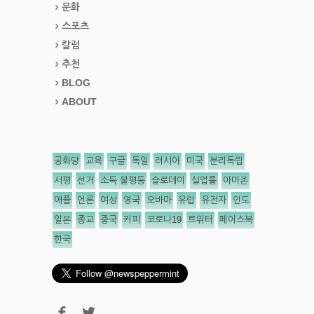
문화
스포츠
칼럼
추천
BLOG
ABOUT
공화당
교육
구글
독일
러시아
미국
분리독립
서평
선거
소득 불평등
슬로데이
실업률
아마존
애플
언론
여성
영국
오바마
유럽
유전자
인도
일본
종교
중국
커피
코로나19
트위터
페이스북
한국