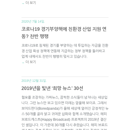
더 보기
→
2020년 7월 14일.
코로나19 경기부양책에 친환경 산업 지원 연
동? 찬반 팽팽
코로나19로 침체된 경기를 부양하는 데 투입하는 자금을 친환
경 산업 육성 정책에 연동해 지급하는 정부 정책을 둘러싸고
업계 내에서도 찬반이 팽팽히 맞서고 있습니다.
더 보기
→
2019년 12월 31일.
2019년을 빛낸 ‘희망 뉴스’ 30선
혐오를 조장하는 가짜뉴스, 끔찍한 소식들이 넘쳐나는 세상입
니다. 그런 뉴스만 보고 있으면 미래는 암울해 보이죠. 그래서
보어드판다(Boredpanda)가 올해 세상에 알려진 긍정적인 뉴
스 50개를 골라 밝고 귀여운 삽화와 함께 소개했습니다. 해피
브로드캐스트(Happy Broadcast) 프로젝트의 2019년 결산
인 셈입니다. 이 가운데 30개를 다시 추렸습니다. 해피 브로드