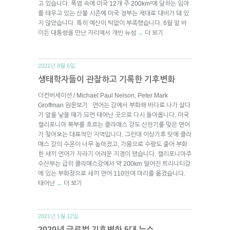
고 있습니다. 폭염 속에 미국 12개 주 200km²에 달하는 임야
를 태우고 있는 산불 시즌에 미국 정부는 제대로 대비가 돼 있
지 않았습니다. 특히 예산이 턱없이 부족했습니다. 6월 말 바
이든 대통령을 만난 자리에서 개빈 뉴섬
더 보기
→
2021년 8월 6일.
생태학자들이 관찰하고 기록한 기후변화
더컨버세이션 / Michael Paul Nelson, Peter Mark
Groffman 원문보기 연어는 강에서 부화해 바다로 나가 살다
가 알을 낳을 때가 되면 태어난 곳으로 다시 돌아옵니다. 미국
캘리포니아 북부를 흐르는 클라매스 강도 산란기를 맞은 연어
가 찾아오는 대표적인 지역입니다. 그런데 이상기후 탓에 클라
매스 강의 수온이 너무 높아졌고, 가뭄으로 수량도 줄어 부화
한 새끼 연어가 자라기 어려운 지경이 됐습니다. 캘리포니아주
수산부는 급히 클라매스강에서 약 200km 떨어진 트리니티강
에 있는 부화장으로 새끼 연어 110만여 마리를 옮겼습니다.
태어난
더 보기
→
2021년 1월 12일.
2020년 글로벌 기후변화 5대 뉴스