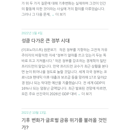
가 위 두 가지 질문에 대해 기후변화는 실재하며 그것이 인간
의 활동에 의한 것이라는 사실에 거의 합의를 이루었습니다.
그러나 그 다음 문제,
더 보기
→
2022년 1월 4일.
성큼 다가온 큰 정부 시대
(이코노미스트) 원문보기 작은 정부를 지향하는 고전적 자유
주의자의 바람직한 자세 “정부가 얼마를 쓰고 있는지 두눈 똑
바로 뜨고 지켜봅시다.” 작은 정부를 강조하는 경제학자 밀턴
프리드먼의 말입니다. 만약 프리드먼 교수가 최근 상황을 본다
면 눈이 튀어나올 정도로 놀랄 것입니다. 세계 각국 정부는 코
로나19 팬데믹 이후 대출과 보조금 등을 망라해 17조 달러(2
경 원)나 되는 막대한 예산을 지출했습니다. 전 세계 GDP의
16%나 되는 엄청난 금액입니다. 최근 발표된 전망에 따르면,
모든 주요 선진국의 2026년 GDP 대비
더 보기
→
2021년 10월 13일.
기후 변화가 글로벌 금융 위기를 불러올 것인
가?