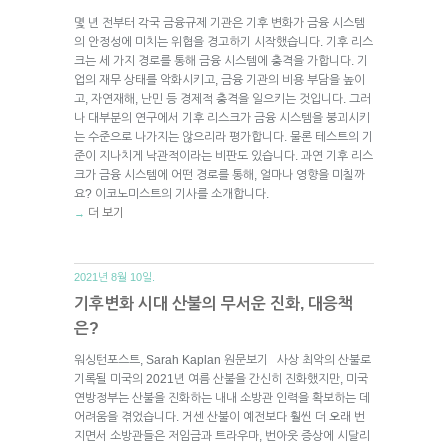
몇 년 전부터 각국 금융규제 기관은 기후 변화가 금융 시스템
의 안정성에 미치는 위협을 경고하기 시작했습니다. 기후 리스
크는 세 가지 경로를 통해 금융 시스템에 충격을 가합니다. 기
업의 재무 상태를 악화시키고, 금융 기관의 비용 부담을 높이
고, 자연재해, 난민 등 경제적 충격을 일으키는 것입니다. 그러
나 대부분의 연구에서 기후 리스크가 금융 시스템을 붕괴시키
는 수준으로 나가지는 않으리라 평가합니다. 물론 테스트의 기
준이 지나치게 낙관적이라는 비판도 있습니다. 과연 기후 리스
크가 금융 시스템에 어떤 경로를 통해, 얼마나 영향을 미칠까
요? 이코노미스트의 기사를 소개합니다.
더 보기
→
2021년 8월 10일.
기후변화 시대 산불의 무서운 진화, 대응책
은?
워싱턴포스트, Sarah Kaplan 원문보기 사상 최악의 산불로
기록될 미국의 2021년 여름 산불을 간신히 진화했지만, 미국
연방정부는 산불을 진화하는 내내 소방관 인력을 확보하는 데
어려움을 겪었습니다. 거센 산불이 예전보다 훨씬 더 오래 번
지면서 소방관들은 저임금과 트라우마, 번아웃 증상에 시달리