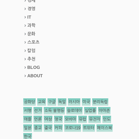
경제
경영
IT
과학
문화
스포츠
칼럼
추천
BLOG
ABOUT
공화당
교육
구글
독일
러시아
미국
분리독립
서평
선거
소득 불평등
슬로데이
실업률
아마존
애플
언론
여성
영국
오바마
유럽
유전자
인도
일본
종교
중국
커피
코로나19
트위터
페이스북
한국