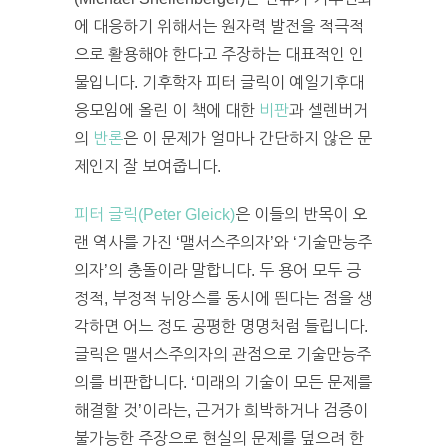
에 대응하기 위해서는 원자력 발전을 적극적
으로 활용해야 한다고 주장하는 대표적인 인
물입니다. 기후학자 피터 글릭이 예일기후대
응모임에 올린 이 책에 대한
비판
과 셀렌버거
의
반론
은 이 문제가 얼마나 간단하지 않은 문
제인지 잘 보여줍니다.
피터 글릭(Peter Gleick)
은 이들의 반목이 오
랜 역사를 가진 ‘맬서스주의자’와 ‘기술만능주
의자’의 충돌이라 말합니다.
두 용어 모두 긍
정적, 부정적 뉘앙스를 동시에 띈다는 점을 생
각하면 어느 정도 공평한 명명처럼 들립니다.
글릭은 맬서스주의자의 관점으로 기술만능주
의를 비판합니다. ‘미래의 기술이 모든 문제를
해결할 것’이라는, 근거가 희박하거나 검증이
불가능한 주장으로 현실의 문제를 덮으려 한