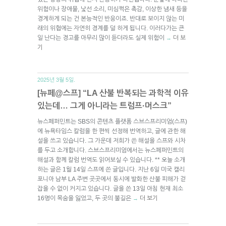
위험이나 장애물, 낯선 소리, 미심쩍은 촉감, 이상한 냄새 등을
경계하게 되는 건 본능적인 반응이죠. 반대로 보이지 않는 미
래의 위협에는 자연히 경계를 덜 하게 됩니다. 이러다가는 큰
일 난다는 경고를 아무리 많이 듣더라도 실제 위험이
더 보
→
기
2025년 3월 5일.
[뉴페@스프] “LA 산불 반복되는 과학적 이유
있는데… 그게 아니라는 트럼프·머스크”
뉴스페퍼민트는 SBS의 콘텐츠 플랫폼 스브스프리미엄(스프)
에 뉴욕타임스 칼럼을 한 편씩 선정해 번역하고, 글에 관한 해
설을 쓰고 있습니다. 그 가운데 저희가 쓴 해설을 스프와 시차
를 두고 소개합니다. 스브스프리미엄에서는 뉴스페퍼민트의
해설과 함께 칼럼 번역도 읽어보실 수 있습니다. ** 오늘 소개
하는 글은 1월 14일 스프에 쓴 글입니다. 지난 6일 미국 캘리
포니아 남부 LA 주변 곳곳에서 동시에 발화한 산불 피해가 걷
잡을 수 없이 커지고 있습니다. 글을 쓴 13일 아침 현재 최소
16명이 목숨을 잃었고, 두 곳의 불길은
더 보기
→