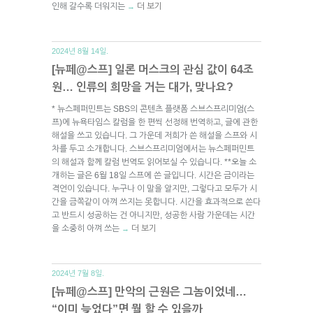
인해 갈수록 더워지는
더 보기
→
2024년 8월 14일.
[뉴페@스프] 일론 머스크의 관심 값이 64조
원… 인류의 희망을 거는 대가, 맞나요?
* 뉴스페퍼민트는 SBS의 콘텐츠 플랫폼 스브스프리미엄(스
프)에 뉴욕타임스 칼럼을 한 편씩 선정해 번역하고, 글에 관한
해설을 쓰고 있습니다. 그 가운데 저희가 쓴 해설을 스프와 시
차를 두고 소개합니다. 스브스프리미엄에서는 뉴스페퍼민트
의 해설과 함께 칼럼 번역도 읽어보실 수 있습니다. **오늘 소
개하는 글은 6월 18일 스프에 쓴 글입니다. 시간은 금이라는
격언이 있습니다. 누구나 이 말을 알지만, 그렇다고 모두가 시
간을 금쪽같이 아껴 쓰지는 못합니다. 시간을 효과적으로 쓴다
고 반드시 성공하는 건 아니지만, 성공한 사람 가운데는 시간
을 소중히 아껴 쓰는
더 보기
→
2024년 7월 8일.
[뉴페@스프] 만악의 근원은 그놈이었네…
“이미 늦었다”면 뭘 할 수 있을까