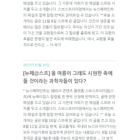
해설을 쓰고 있습니다. 그 가운데 저희가 쓴 해설을 스프와 시
차를 두고 소개합니다. 스브스프리미엄에서는 뉴스페퍼민트
의 해설과 함께 칼럼 번역도 읽어보실 수 있습니다. **오늘 소
개하는 글은 11월 8일 스프에 쓴 글입니다. 인간의 생존을 위
해서는 많은 것들이 필요합니다. 우리는 자신이 가진 것과 남
이 가진 것을 교환함으로써 그 필요를 충족해 왔고, 이 교환의
효율은 문명의 발전 속도에 비례했습니다. 아니, 교환을 효율
적으로 만드는
더 보기
→
2023년 10월 10일.
[뉴페@스프] 올 여름이 그래도 시원한 축에
들 것이라는 과학자들이 있다?
* 뉴스페퍼민트는 SBS의 콘텐츠 플랫폼 스브스프리미엄(스
프)에 뉴욕타임스 칼럼을 한 편씩 선정해 번역하고, 글에 관한
해설을 쓰고 있습니다. 그 가운데 저희가 쓴 해설을 스프와 시
차를 두고 소개합니다. 스브스프리미엄에서는 뉴스페퍼민트
의 해설과 함께 칼럼 번역도 읽어보실 수 있습니다. ** 오늘 소
개하는 글은 8월 16일 스프에 쓴 글입니다. 이 글을 쓰고 있는
8월 11일 금요일 현재, 공교롭게도 국내외 뉴스의 머리기사는
모두 이상기후와 밀접하게 관련이 있는 내용입니다. 8월 10일
한국은 종일 제6호 태풍 카눈의 직접적인 영향권
더 보기
→