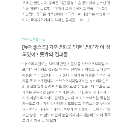
프에 쓴 글입니다. 중국은 최근 환경 기술 분야에서 눈부신 진
전을 이루며 글로벌 무대에서 크게 주목받고 있습니다. 특히
시진핑의 중국은 기후변화에 적극적으로 대응하는 모습을 보
이며, 국제사회에서의 리더십 공백을
더 보기
→
2024년 6월 17일.
[뉴페@스프] 기후변화로 인한 ‘변화’가 이 정
도였어? 뜻밖의 결과들
* 뉴스페퍼민트는 SBS의 콘텐츠 플랫폼 스브스프리미엄(스
프)에 뉴욕타임스 칼럼을 한 편씩 선정해 번역하고, 글에 관한
해설을 쓰고 있습니다. 그 가운데 저희가 쓴 해설을 스프와 시
차를 두고 소개합니다. 스브스프리미엄에서는 뉴스페퍼민트
의 해설과 함께 칼럼 번역도 읽어보실 수 있습니다. **오늘 소
개하는 글은 4월 29일 스프에 쓴 글입니다. 주말 내내 세계 각
지의 이상기후 소식이 전해졌습니다. 에콰도르에서는 극심한
가뭄으로 에너지 비상사태가 선포되었고, 파키스탄과 두바이,
카자흐스탄에서는 이례적인 폭우가 쏟아졌습니다. 하지만 해
수면 상승으로 삶의 터전이 눈앞에서 사라지는 바닷가나 폭우
로 매년 여름
더 보기
→