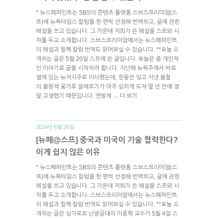
* 뉴스페퍼민트는 SBS의 콘텐츠 플랫폼 스브스프리미엄(스
프)에 뉴욕타임스 칼럼을 한 편씩 선정해 번역하고, 글에 관한
해설을 쓰고 있습니다. 그 가운데 저희가 쓴 해설을 스프와 시
차를 두고 소개합니다. 스브스프리미엄에서는 뉴스페퍼민트
의 해설과 함께 칼럼 번역도 읽어보실 수 있습니다. **오늘 소
개하는 글은 5월 20일 스프에 쓴 글입니다. 오늘은 좀 개인적
인 이야기로 글을 시작하려 합니다. 지난해 뉴욕주에서 바로
옆에 있는 뉴저지주로 이사했는데, 한동안 잊고 지낸 봄철
의 불청객 꽃가루 알레르기가 아주 심하게 도져 몇 년 만에 정
말 고생했기 때문입니다. 연방제
더 보기
→
2024년 6월 26일.
[뉴페@스프] 중국과 미국이 기술 협력한다?
이게 쉽지 않은 이유
* 뉴스페퍼민트는 SBS의 콘텐츠 플랫폼 스브스프리미엄(스
프)에 뉴욕타임스 칼럼을 한 편씩 선정해 번역하고, 글에 관한
해설을 쓰고 있습니다. 그 가운데 저희가 쓴 해설을 스프와 시
차를 두고 소개합니다. 스브스프리미엄에서는 뉴스페퍼민트
의 해설과 함께 칼럼 번역도 읽어보실 수 있습니다. **오늘 소
개하는 글은 싱가포르 난양공대의 이종혁 교수가 5월 4일 스