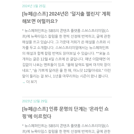
2024년 1월 25일.
[뉴페@스프] 2024년은 ‘덜지출 챌린지’ 계획
해보면 어떨까요?
* 뉴스페퍼민트는 SBS의 콘텐츠 플랫폼 스브스프리미엄(스
프)에 뉴욕타임스 칼럼을 한 편씩 선정해 번역하고, 글에 관한
해설을 쓰고 있습니다. 그 가운데 저희가 쓴 해설을 스프와 시
차를 두고 소개합니다. 스브스프리미엄에서는 뉴스페퍼민트
의 해설과 함께 칼럼 번역도 읽어보실 수 있습니다. **오늘 소
개하는 글은 12월 4일 스프에 쓴 글입니다. 매년 이맘때면 어
김없이 나오는 멘트들이 있죠. “올해 달력도 벌써 마지막 장이
네요.”, “숨 가쁘게 달려온 올 한 해, 어느덧 12월이네요.” 이런
말이 들리는 걸 보니, 1년을 마무리하는 시즌이 왔나 봅니다.
더 보기
→
2023년 12월 29일.
[뉴페@스프] 인류 문명의 단계는 ‘온라인 쇼
핑’에 이르렀다
* 뉴스페퍼민트는 SBS의 콘텐츠 플랫폼 스브스프리미엄(스
프)에 뉴욕타임스 칼럼을 한 편씩 선정해 번역하고, 글에 관한