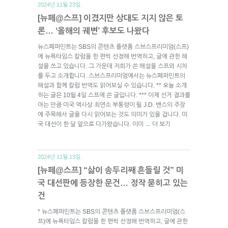
2024년 11월 23일.
[뉴페@스프] 이겼지만 상대도 지지 않은 토
론… ‘올해의 궤변’ 후보도 나왔다
뉴스페퍼민트는 SBS의 콘텐츠 플랫폼 스브스프리미엄(스프)
에 뉴욕타임스 칼럼을 한 편씩 선정해 번역하고, 글에 관한 해
설을 쓰고 있습니다. 그 가운데 저희가 쓴 해설을 스프와 시차
를 두고 소개합니다. 스브스프리미엄에서는 뉴스페퍼민트의
해설과 함께 칼럼 번역도 읽어보실 수 있습니다. ** 오늘 소개
하는 글은 10월 4일 스프에 쓴 글입니다. *** 이제 선거 결과를
아는 만큼 미국 역사상 최연소 부통령이 될 J.D. 밴스의 주장
에 주목해서 글을 다시 읽어보는 것도 의미가 있을 겁니다. 미
국 대선이 한 달 앞으로 다가왔습니다. 이미
더 보기
→
2024년 11월 13일.
[뉴페@스프] “삶이 송두리째 흔들릴 것” 미
국 대선판에 등장한 문건… 정작 묻히고 있는
건
* 뉴스페퍼민트는 SBS의 콘텐츠 플랫폼 스브스프리미엄(스
프)에 뉴욕타임스 칼럼을 한 편씩 선정해 번역하고, 글에 관한