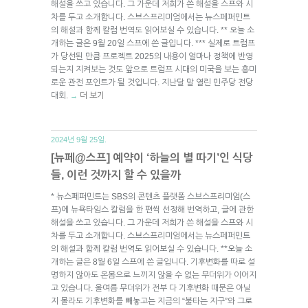
해설을 쓰고 있습니다. 그 가운데 저희가 쓴 해설을 스프와 시
차를 두고 소개합니다. 스브스프리미엄에서는 뉴스페퍼민트
의 해설과 함께 칼럼 번역도 읽어보실 수 있습니다. ** 오늘 소
개하는 글은 9월 20일 스프에 쓴 글입니다. *** 실제로 트럼프
가 당선된 만큼 프로젝트 2025의 내용이 얼마나 정책에 반영
되는지 지켜보는 것도 앞으로 트럼프 시대의 미국을 보는 흥미
로운 관전 포인트가 될 것입니다. 지난달 말 열린 민주당 전당
대회.
더 보기
→
2024년 9월 25일.
[뉴페@스프] 예약이 ‘하늘의 별 따기’인 식당
들, 이런 것까지 할 수 있을까
* 뉴스페퍼민트는 SBS의 콘텐츠 플랫폼 스브스프리미엄(스
프)에 뉴욕타임스 칼럼을 한 편씩 선정해 번역하고, 글에 관한
해설을 쓰고 있습니다. 그 가운데 저희가 쓴 해설을 스프와 시
차를 두고 소개합니다. 스브스프리미엄에서는 뉴스페퍼민트
의 해설과 함께 칼럼 번역도 읽어보실 수 있습니다. **오늘 소
개하는 글은 8월 6일 스프에 쓴 글입니다. 기후변화를 따로 설
명하지 않아도 온몸으로 느끼지 않을 수 없는 무더위가 이어지
고 있습니다. 올여름 무더위가 전부 다 기후변화 때문은 아닐
지 몰라도 기후변화를 빼놓고는 지금의 “불타는 지구”와 그로