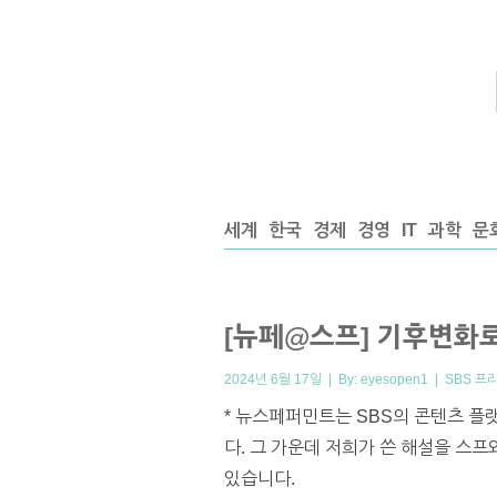
세계
한국
경제
경영
IT
과학
문
[뉴페@스프] 기후변화로
2024년 6월 17일 | By:
eyesopen1
|
SBS 프
* 뉴스페퍼민트는 SBS의 콘텐츠 플
다. 그 가운데 저희가 쓴 해설을 스
있습니다.