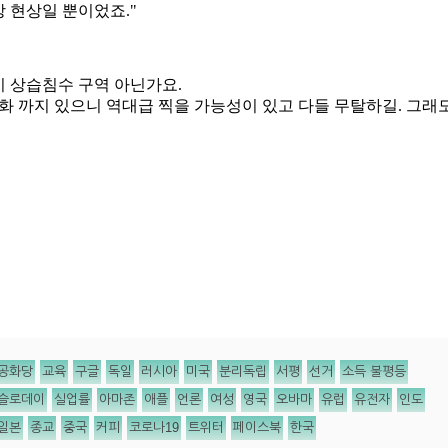
공화당
교육
구글
독일
러시아
미국
분리독립
서평
선거
소득 불평등
슬로데이
실업률
아마존
애플
언론
여성
영국
오바마
유럽
유전자
인도
일본
종교
중국
커피
코로나19
트위터
페이스북
한국