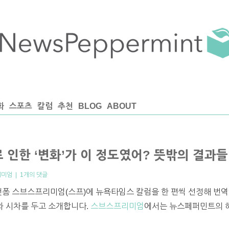
화
스포츠
칼럼
추천
BLOG
ABOUT
 인한 ‘변화’가 이 정도였어? 뜻밖의 결과들
리미엄
|
1개의 댓글
랫폼 스브스프리미엄(스프)에 뉴욕타임스 칼럼을 한 편씩 선정해 번역
프와 시차를 두고 소개합니다.
스브스프리미엄
에서는 뉴스페퍼민트의 해