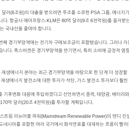
달러(6조원)의 대출을 받으려면 푸조를 소유한 PSA 그룹, 에너지기업 
다. 항공사 에어프랑스-KLM은 80억 달러(9조 6천억원)를 융자받
는 국내선을 줄여야 합니다.
두 번째 경기부양책에는 전기차 구매보조금이 포함됐습니다. 그러나 
습니다. 폭스바겐은 경기부양책을 반기면서, 특히 소비에 긍정적 영
는 재생에너지 분야는 최근 경기부양책을 바탕으로 한 단계 더 성장할
 재생에너지 발전소에 대한 투자가 석탄, 가스 발전소 투자보다 훨씬
를 기후변화 대응에 투입하겠다고 선언하면서 풍력, 태양광, 배터리와
170억 달러(20조 4천억원)를 투자할 계획입니다.
리뉴어블 파워(Mainstream Renewable Power)의 앤디 킨셀라(
 인도네시아를 포함한 여러 국가에서 화석연료를 대체하는 흐름이 빨라졌