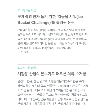
2014년 8월 22일.
루게릭병 환자 돕기 위한 ‘얼음물 샤워(Ice
Bucket Challenge)’를 둘러싼 논란
근(筋)위축성 측색(側索) 경화(증), 일명 루게릭병 환자들을
돕자는 목적으로 시작돼 소셜미디어 상에서 급속도로 번지고
있는 Ice Bucket Challenge(일명 얼음물 샤워)는 정말로 도
움이 되는 걸까요? 아니면 물만 낭비하는 보여주기식 요식행
위에 불과한 걸까요? IndyStar가 정리했습니다.
더 보기
→
2014년 7월 30일.
재활용 산업의 본보기로 떠오른 의류 수거함
옮긴이: 헌옷, 천 등을 모아 재활용하는 의류수거함은 우리나
라에도 많이 설치돼 있죠. 애틀란틱(Atlantic) 지가 의류수거함
에 모인 옷이 어디로 가서 어떻게 쓰이는지를 분석했습니다.
쓰인 데이터는 미국을 기준으로 한 데이터라는 점을 알려드립
니다. 미국의 섬유산업은 재활용 가능한 재료로 상품을 만드는
산업 가운데 재활용률이 가장 낮은 산업 가운데 하나입니다.