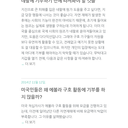
네팔에 기부하기 전에 따져봐야 할 것들
지진으로 큰 피해를 입은 네팔에 뭔가 도움을 주고 싶다면, 지
금 당장 행동에 나서는 것이 좋습니다. 자연 재해가 발생한 직
후에는 사회의 기능이 완전히 마비되기 때문에, 초기에 들어오
는 원조는 실제로 생명을 구하는데 기여하게 됩니다. 이미 미
국을 중심으로 국제 사회의 원조가 네팔로 쏟아져들어오고 있
지만, 도움은 다다익선입니다. 그래야 구호 기구들이 자원을
보다 유연하게 활용할 수 있고, 전례없고 예기치 못한 상황에
도 잘 대응할 수 있으니까요. 하지만 개인의 입장에서는 도대
체 어디에 기부를 해야하는지 막막할 때가 있습니다. 무턱대고
지갑을 열기 전에, 다음과 같은 사항을 잘 따져봐야 합니다.
더 보기
→
2014년 11월 12일.
미국인들은 왜 에볼라 구호 활동에 기부를 하
지 않을까?
미국 적십자사가 에볼라 구호 활동을 위해 모금을 진행하고 있
는데, 이전에 일어났던 다른 자연재해에 비해 모금액이 턱없이
부족합니다. 그 이유를 살펴봤습니다.
더 보기
→