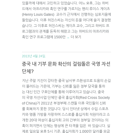
있을까에 대해서 고민하고 있었습니다. 어느 오후, 그는 하버
드에서 아프리카와 흑인 연구를 가르치는 헨리 루이스 게이츠
(Henry Louis Gates) 교수가 근처에서 진행하는 심포지움에
들렀습니다. 이후 허친스씨는 자신의 돈을 어디에 쓸지 결정했
습니다. 그 이후로 허친스씨는 게이츠 교수, 그리고 하버드 프
로그램과의 관계를 돈독히 해왔고 그는 하버드의 아프리카와
흑인 연구 프로그램에 1500만
더 보기
→
2013년 4월 24일.
중국 내 기부 문화 확산의 걸림돌은 국영 자선
단체?
지난 주말 지진이 강타한 중국 남서부 쓰촨성으로 도움의 손길
이 몰려드는 가운데, 기부는 신뢰를 잃은 정부 당국을 통하
는 대신 민간 구호단체를 통해 이루어지고 있습니다. 중국
의 국영 자선사업 단체인 중국 홍십자회(Red Cross Society
of China)가 2011년 부정부패 스캔들 이후 국민들의 신뢰
를 회복하지 못한 것입니다. 당시 인터넷 상에서 수입 스포츠
카와 명품 가방을 자랑하며 스스로를 홍십자회 직원이라고 소
개한 20대 여성이 홍십자회 고위 간부의 정부일 것이라는 의
혹이 퍼지면서 단체는 명성에 큰 타격을 입은 바 있습니다. 실
제로 일요일 오후 5시 기준, 홍십자회가 1,000만 달러를 모금