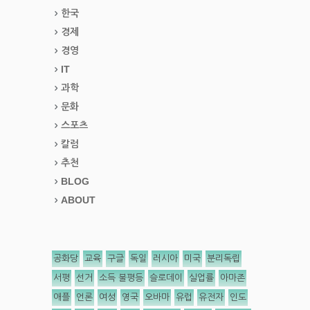
한국
경제
경영
IT
과학
문화
스포츠
칼럼
추천
BLOG
ABOUT
공화당
교육
구글
독일
러시아
미국
분리독립
서평
선거
소득 불평등
슬로데이
실업률
아마존
애플
언론
여성
영국
오바마
유럽
유전자
인도