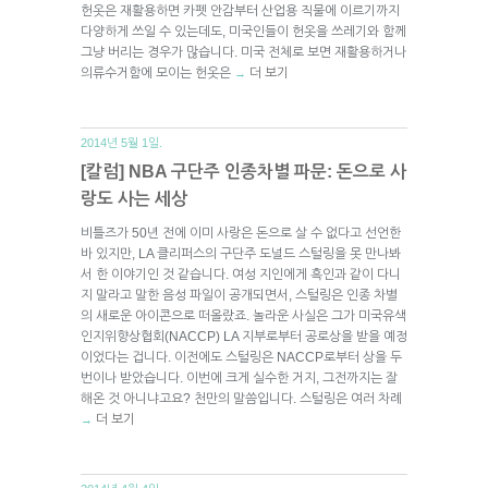
헌옷은 재활용하면 카펫 안감부터 산업용 직물에 이르기까지
다양하게 쓰일 수 있는데도, 미국인들이 헌옷을 쓰레기와 함께
그냥 버리는 경우가 많습니다. 미국 전체로 보면 재활용하거나
의류수거함에 모이는 헌옷은
더 보기
→
2014년 5월 1일.
[칼럼] NBA 구단주 인종차별 파문: 돈으로 사
랑도 사는 세상
비틀즈가 50년 전에 이미 사랑은 돈으로 살 수 없다고 선언한
바 있지만, LA 클리퍼스의 구단주 도널드 스털링을 못 만나봐
서 한 이야기인 것 같습니다. 여성 지인에게 흑인과 같이 다니
지 말라고 말한 음성 파일이 공개되면서, 스털링은 인종 차별
의 새로운 아이콘으로 떠올랐죠. 놀라운 사실은 그가 미국유색
인지위향상협회(NACCP) LA 지부로부터 공로상을 받을 예정
이었다는 겁니다. 이전에도 스털링은 NACCP로부터 상을 두
번이나 받았습니다. 이번에 크게 실수한 거지, 그전까지는 잘
해온 것 아니냐고요? 천만의 말씀입니다. 스털링은 여러 차례
더 보기
→