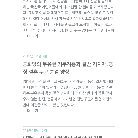
비자가 한 켤레의 자사 신발을 구매할 때마다 신발을 필요로
하는 극빈국 어린이들에게 자사 신발 한 켤레를 기부해왔습니
다. 그리고 이를 대대적으로 홍보해왔죠. 톰스의 경우 그 동안
6천만 켤레 이상의 자사 제품을 기부한 것으로 알려졌습니다.
하지만 조금 더 나은 세상을 만들고자 노력하는 이들 기업과
소비자의 선택이 쉽사리 정당화될 수는 없다는 연구 결과들이
더 보기
→
2015년 12월 3일.
공화당의 부유한 기부자층과 일반 지지자, 동
성 결혼 두고 분열 양상
2016년 대선을 앞두고 공화당 지지자들 간 동성 결혼 법제화
에 대한 의견이 엇갈리고 있습니다. 공화당에 큰 액수를 기부
하는 부유층이 동성 결혼 법제화에 더 이상 반대의 뜻을 앞세
우지 않는 한편, 전통적 지지 기반인 일반 유권자들은 여전히
반대 의견을 보이고 있는 것입니다.
더 보기
→
2015년 5월 12일.