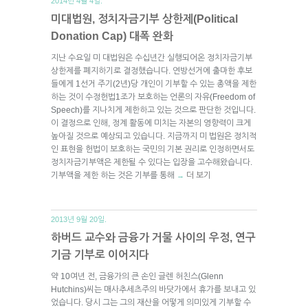
2014년 4월 4일.
미대법원, 정치자금기부 상한제(Political
Donation Cap) 대폭 완화
지난 수요일 미 대법원은 수십년간 실행되어온 정치자금기부
상한제를 폐지하기로 결정했습니다. 연방선거에 출마한 후보
들에게 1선거 주기(2년)당 개인이 기부할 수 있는 총액을 제한
하는 것이 수정헌법1조가 보호하는 언론의 자유(Freedom of
Speech)를 지나치게 제한하고 있는 것으로 판단한 것입니다.
이 결정으로 인해, 정계 활동에 미치는 자본의 영향력이 크게
높아질 것으로 예상되고 있습니다. 지금까지 미 법원은 정치적
인 표현을 헌법이 보호하는 국민의 기본 권리로 인정하면서도
정치자금기부액은 제한될 수 있다는 입장을 고수해왔습니다.
기부액을 제한 하는 것은 기부를 통해
더 보기
→
2013년 9월 20일.
하버드 교수와 금융가 거물 사이의 우정, 연구
기금 기부로 이어지다
약 10여년 전, 금융가의 큰 손인 글렌 허친스(Glenn
Hutchins)씨는 매사추세츠주의 바닷가에서 휴가를 보내고 있
었습니다. 당시 그는 그의 재산을 어떻게 의미있게 기부할 수