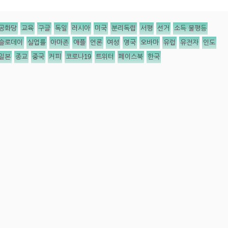
공화당
교육
구글
독일
러시아
미국
분리독립
서평
선거
소득 불평등
슬로데이
실업률
아마존
애플
언론
여성
영국
오바마
유럽
유전자
인도
일본
종교
중국
커피
코로나19
트위터
페이스북
한국