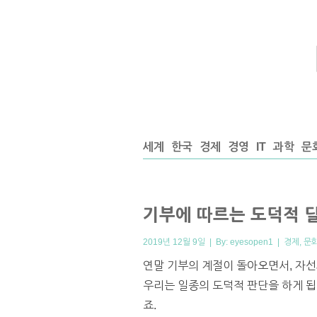
세계
한국
경제
경영
IT
과학
문
기부에 따르는 도덕적 
2019년 12월 9일 | By:
eyesopen1
|
경제
,
문
연말 기부의 계절이 돌아오면서, 자선
우리는 일종의 도덕적 판단을 하게 됩
죠.