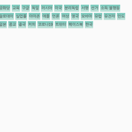
공화당
교육
구글
독일
러시아
미국
분리독립
서평
선거
소득 불평등
슬로데이
실업률
아마존
애플
언론
여성
영국
오바마
유럽
유전자
인도
일본
종교
중국
커피
코로나19
트위터
페이스북
한국